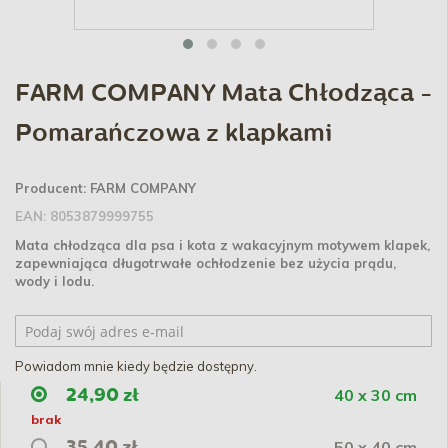
FARM COMPANY Mata Chłodząca -
Pomarańczowa z klapkami
Producent:
FARM COMPANY
EAN:
8053879999755
Mata chłodząca dla psa i kota z wakacyjnym motywem klapek,
zapewniająca długotrwałe ochłodzenie bez użycia prądu,
wody i lodu.
Powiadom mnie kiedy będzie dostępny.
40 x 30 cm
24,90 zł
brak
50 x 40 cm
35,40 zł