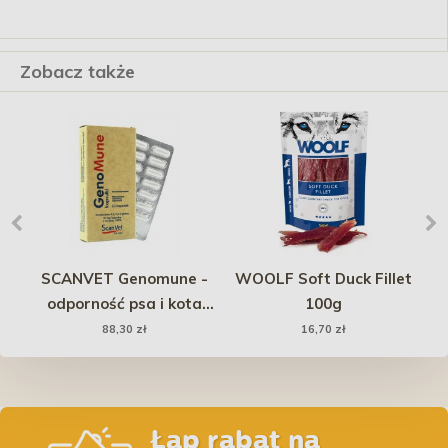
Zobacz także
ler
SCANVET Genomune -
WOOLF Soft Duck Fillet
H
la
odporność psa i kota
100g
y
20mg 30 kaps.
88,30 zł
16,70 zł
Łap rabat na