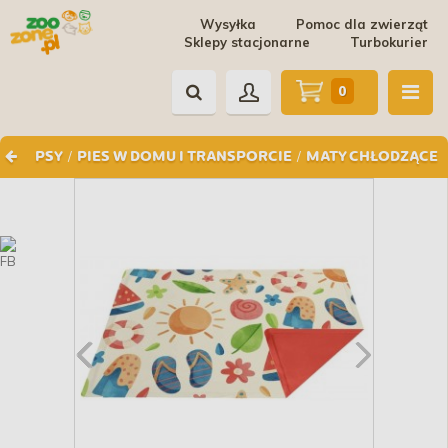
Wysyłka
Pomoc dla zwierząt
Sklepy stacjonarne
Turbokurier
0
/
/
PSY
PIES W DOMU I TRANSPORCIE
MATY CHŁODZĄCE