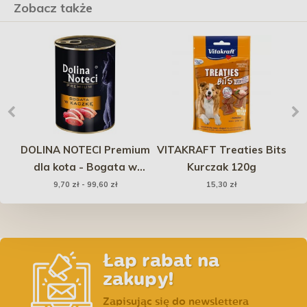
Zobacz także
ive
DOLINA NOTECI Premium
VITAKRAFT Treaties Bits
dla kota - Bogata w
Kurczak 120g
N
kaczkę 400g
9,70 zł - 99,60 zł
15,30 zł
Łap rabat na
zakupy!
Zapisując się do newslettera