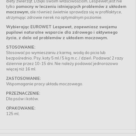
diety zwierząt. Dzięki swoim właściwościom, Lespewet jest nie
tylko
pomocny w leczeniu istniejących problemów z układem
moczowym,
ale również świetnie sprawdza się w profilaktyce,
utrzymując zdrowie nerek na optymalnym poziomie.
Wybierając EUROWET Lespewet, zapewniasz swojemu
pupilowi naturalne wsparcie dla zdrowego i aktywnego
życia, z dala od problemów z układem moczowym.
STOSOWANIE:
Stosować po wymieszaniu z karmą, wodą do picia lub
bezpośrednio. Psy, koty 5 ml / 5 kg m.c. / dzień. Podawać 2 razy
dziennie przez 10-15 dni. Nie należy podawać jednorazowo
więcej niż 16 ml.
ZASTOSOWANIE:
Wspomaganie pracy układu moczowego.
PRZEZNACZENIE:
Dla psów i kotów.
OPAKOWANIE:
125 ml,