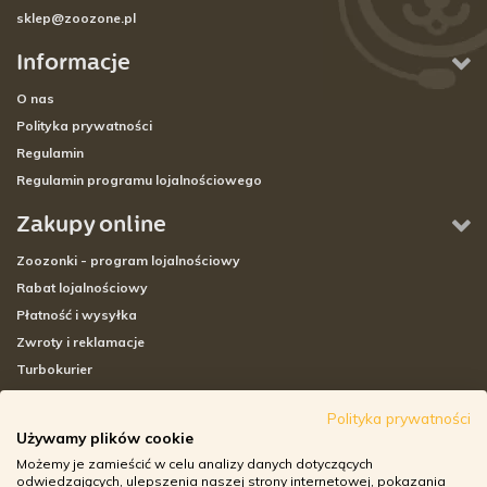
sklep@zoozone.pl
Informacje
O nas
Polityka prywatności
Regulamin
Regulamin programu lojalnościowego
Zakupy online
Zoozonki - program lojalnościowy
Rabat lojalnościowy
Płatność i wysyłka
Zwroty i reklamacje
Turbokurier
Sklepy stacjonarne
Polityka prywatności
Używamy plików cookie
Adresy sklepów stacjonarnych
Możemy je zamieścić w celu analizy danych dotyczących
Godziny otwarcia sklepów
odwiedzających, ulepszenia naszej strony internetowej, pokazania