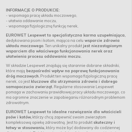
INFORMACJE O PRODUKCIE:
- wspomaga pracę układu moczowego,
- ułatwia oddawanie moczu,
- wspomaga fizjologiczną funkcję nerek,
EUROWET Lespewet to specjalistyczna karma uzupełniająca,
dedykowana psom i kotom, mająca na celu
wsparcie zdrowia
układu moczowego
. Ten unikalny produkt
jest niezastąpionym
wsparciem dla właściwego funkcjonowania nerek oraz
ułatwienia procesu oddawania moczu.
W składzie Lespewet znajdują się starannie dobrane składniki,
które mają
bezpośredni wpływ na poprawę funkcjonowania
dróg moczowych.
Produkt ten wspomaga fizjologiczną pracę
nerek, co jest
kluczowe dla utrzymania zdrowia i dobrego
samopoczucia zwierząt.
Regularne stosowanie Lespewet
pomaga w zachowaniu prawidłowej pracy układu moczowego, co
ma ogromne znaczenie w zapobieganiu różnorodnym problemom
zdrowotnym.
EUROWET Lespewet to idealne rozwiązanie dla właścicieli
psów i kotów,
którzy chcą zapewnić swoim zwierzętom
kompleksową opiekę zdrowotną. Jest to produkt
skuteczny i
łatwy w stosowaniu,
który może być dodawany do codziennej