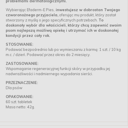
problemami dermatologicznymi.
Wybierając Efaderm-E Pies,
inwestujesz w dobrostan Twojego
czworonożnego przyjaciela,
oferując mu produkt, który został
stworzony z myślą o jego specyficznych potrzebach.
To
doskonały wybór dla właścicieli, którzy chcą zapewnić swoim
psom najlepszą możliwą opiekę i utrzymać ich w doskonałej
kondycji przez cały rok.
STOSOWANIE:
Podawać bezpośrednio lub po wymieszaniu z karmą: 1 szt. / 10 kg
m.c. / dzień. Podawać przez okres do 2 miesięcy.
ZASTOSOWANIE:
Wspomaganie regeneracyjnej funkcji skóry w przypadku jej
nadwrażliwości i nadmiernego wypadania sierści.
PRZEZNACZENIE:
Dla psów
OPAKOWANIE:
60 szt. tabletek
Masa netto: 42g.