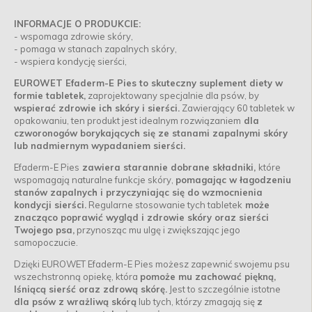
INFORMACJE O PRODUKCIE:
- wspomaga zdrowie skóry,
- pomaga w stanach zapalnych skóry,
- wspiera kondycję sierści,
EUROWET Efaderm-E Pies to skuteczny suplement diety w
formie tabletek,
zaprojektowany specjalnie dla psów, by
wspierać zdrowie ich skóry i sierści.
Zawierający 60 tabletek w
opakowaniu, ten produkt jest idealnym rozwiązaniem
dla
czworonogów borykających się ze stanami zapalnymi skóry
lub nadmiernym wypadaniem sierści.
Efaderm-E Pies
zawiera starannie dobrane składniki,
które
wspomagają naturalne funkcje skóry,
pomagając w łagodzeniu
stanów zapalnych i przyczyniając się do wzmocnienia
kondycji sierści.
Regularne stosowanie tych tabletek
może
znacząco poprawić wygląd i zdrowie skóry oraz sierści
Twojego psa,
przynosząc mu ulgę i zwiększając jego
samopoczucie.
Dzięki EUROWET Efaderm-E Pies możesz zapewnić swojemu psu
wszechstronną opiekę, która
pomoże mu zachować piękną,
lśniącą sierść oraz zdrową skórę.
Jest to szczególnie istotne
dla psów z wrażliwą skórą
lub tych, którzy zmagają się
z