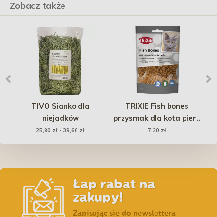
Zobacz także
TIVO Sianko dla
TRIXIE Fish bones
T
e
niejadków
przysmak dla kota pierś
d
z kurczaka i łosoś 50g
25,80 zł - 39,60 zł
7,20 zł
Łap rabat na
zakupy!
Zapisując się do newslettera