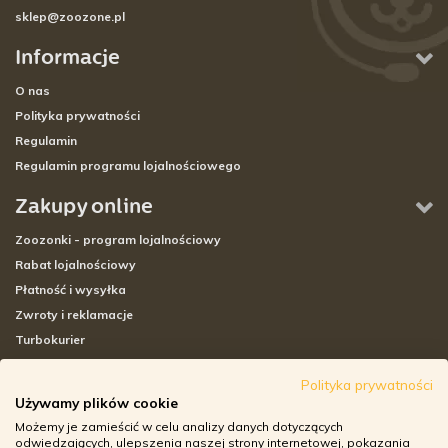
sklep@zoozone.pl
Informacje
O nas
Polityka prywatności
Regulamin
Regulamin programu lojalnościowego
Zakupy online
Zoozonki - program lojalnościowy
Rabat lojalnościowy
Płatność i wysyłka
Zwroty i reklamacje
Turbokurier
Sklepy stacjonarne
Polityka prywatności
Używamy plików cookie
Adresy sklepów stacjonarnych
Możemy je zamieścić w celu analizy danych dotyczących
Godziny otwarcia sklepów
odwiedzających, ulepszenia naszej strony internetowej, pokazania