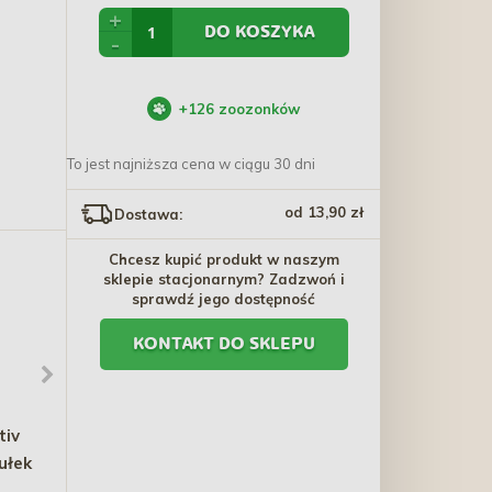
+
DO KOSZYKA
-
+
126
zoozonków
To jest najniższa cena w ciągu 30 dni
od 13,90 zł
Dostawa:
Chcesz kupić produkt w naszym
sklepie stacjonarnym? Zadzwoń i
sprawdź jego dostępność
KONTAKT DO SKLEPU
iv
BRIT CARE Mini Hair &
AQUA NOVA Kamień
ułek
Skin - Salmon & Herring
napowietrzający - kostka
mała AS-4 (15 x 25 mm)
15,90 zł - 302,60 zł
3,80 zł