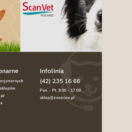
jonarne
Infolinia
(42) 235 16 66
acjonarnych
 sklepów
Pon. - Pt. 9:00 - 17:00
.pl
sklep@zoozone.pl
je