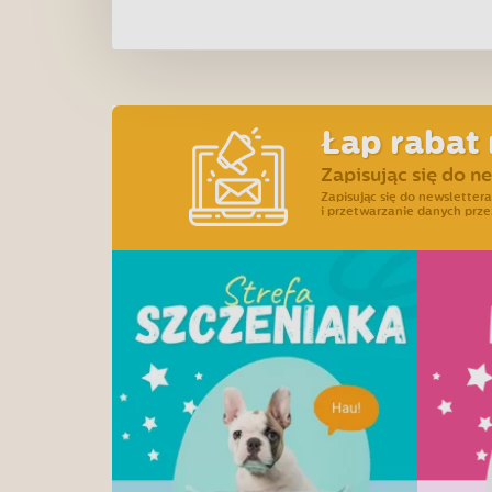
Łap rabat 
Zapisując się do n
Zapisując się do newslette
i przetwarzanie danych prze