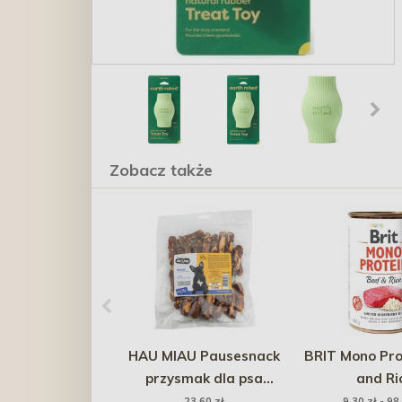
Zobacz także
HAU MIAU Pausesnack
BRIT Mono Pro
przysmak dla psa
and Ri
plauszki z jagnięciną i
23,60 zł
9,30 zł - 98