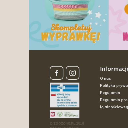
Informacj
O nas
Polityka prywa
Regulamin
Regulamin pr
lojalnościowe
© ZOOZONE.PL 2018