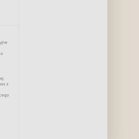
yjne
co
ej.
mus z
ącego