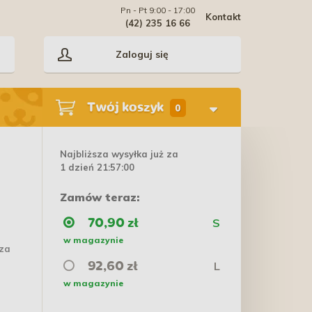
Pn - Pt 9:00 - 17:00
Kontakt
(42) 235 16 66
Zaloguj się
Twój koszyk
0
Najbliższa wysyłka już za
1 dzień 21:56:59
Zamów teraz:
S
70,90 zł
w magazynie
cza
L
92,60 zł
w magazynie