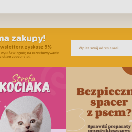
na zakupy!
ewslettera zyskasz 3%
ra wyrażasz zgodę na przechowywanie
z sklep zoozone.pl.