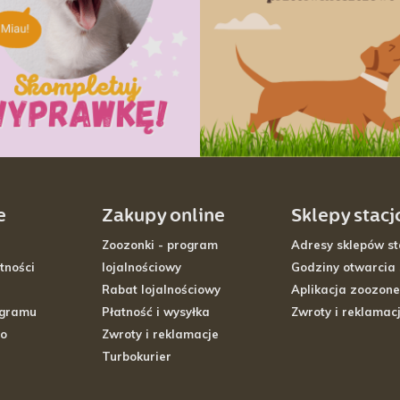
e
Zakupy online
Sklepy stac
Zoozonki - program
Adresy sklepów st
tności
lojalnościowy
Godziny otwarcia
Rabat lojalnościowy
Aplikacja zoozone
ogramu
Płatność i wysyłka
Zwroty i reklamac
go
Zwroty i reklamacje
Turbokurier