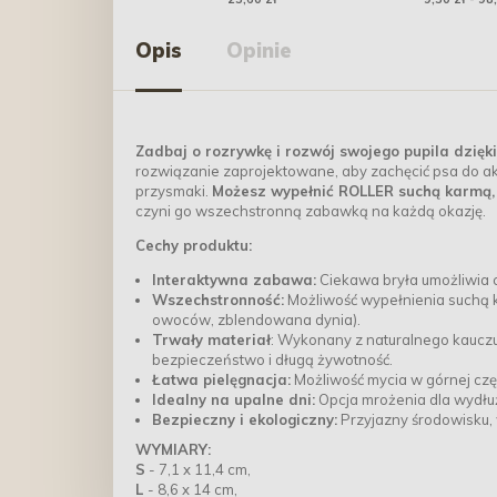
serem 500g
Opis
Opinie
Zadbaj o rozrywkę i rozwój swojego pupila dzię
rozwiązanie zaprojektowane, aby zachęcić psa do ak
przysmaki.
Możesz wypełnić ROLLER suchą karmą, 
czyni go wszechstronną zabawką na każdą okazję.
Cechy produktu:
Interaktywna zabawa:
Ciekawa bryła umożliwia ch
Wszechstronność:
Możliwość wypełnienia suchą k
owoców, zblendowana dynia).
Trwały materiał
: Wykonany z naturalnego kaucz
bezpieczeństwo i długą żywotność.
Łatwa pielęgnacja:
Możliwość mycia w górnej czę
Idealny na upalne dni:
Opcja mrożenia dla wydłuż
Bezpieczny i ekologiczny:
Przyjazny środowisku,
WYMIARY:
S
- 7,1 x 11,4 cm,
L
- 8,6 x 14 cm,