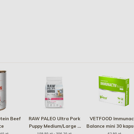
tein Beef
RAW PALEO Ultra Pork
VETFOOD Immunact
ce
Puppy Medium/Large -
Balance mini 30 kaps
sucha karma z
,40 zł
109,80 zł - 306,20 zł
62,90 zł