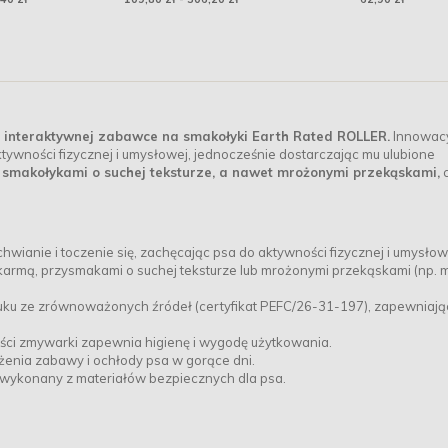
wieprzowiną dla
szczeniąt ras średnich i
dużych
ki interaktywnej zabawce na smakołyki Earth Rated ROLLER.
Innowac
tywności fizycznej i umysłowej, jednocześnie dostarczając mu ulubione
smakołykami o suchej teksturze, a nawet mrożonymi przekąskami,
wianie i toczenie się, zachęcając psa do aktywności fizycznej i umysłow
armą, przysmakami o suchej teksturze lub mrożonymi przekąskami (np. 
uku ze zrównoważonych źródeł (certyfikat PEFC/26-31-197), zapewniaj
ści zmywarki zapewnia higienę i wygodę użytkowania.
enia zabawy i ochłody psa w gorące dni.
 wykonany z materiałów bezpiecznych dla psa.