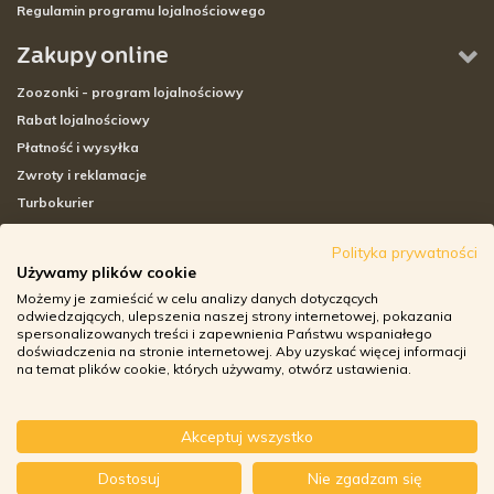
Regulamin programu lojalnościowego
Zakupy online
Zoozonki - program lojalnościowy
Rabat lojalnościowy
Płatność i wysyłka
Zwroty i reklamacje
Turbokurier
Sklepy stacjonarne
Polityka prywatności
Używamy plików cookie
Adresy sklepów stacjonarnych
Możemy je zamieścić w celu analizy danych dotyczących
Godziny otwarcia sklepów
odwiedzających, ulepszenia naszej strony internetowej, pokazania
spersonalizowanych treści i zapewnienia Państwu wspaniałego
Aplikacja zoozone.pl
doświadczenia na stronie internetowej. Aby uzyskać więcej informacji
Zwroty i reklamacje
na temat plików cookie, których używamy, otwórz ustawienia.
Akceptuj wszystko
© ZOOZONE.PL 2018
Dostosuj
Nie zgadzam się
DESIGN BY TONIK