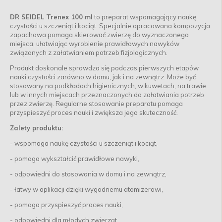
DR SEIDEL Trenex 100 ml
to preparat wspomagający naukę
czystości u szczeniąt i kociąt. Specjalnie opracowana kompozycja
zapachowa pomaga skierować zwierzę do wyznaczonego
miejsca, ułatwiając wyrobienie prawidłowych nawyków
związanych z załatwianiem potrzeb fizjologicznych.
Produkt doskonale sprawdza się podczas pierwszych etapów
nauki czystości zarówno w domu, jak i na zewnątrz. Może być
stosowany na podkładach higienicznych, w kuwetach, na trawie
lub w innych miejscach przeznaczonych do załatwiania potrzeb
przez zwierzę. Regularne stosowanie preparatu pomaga
przyspieszyć proces nauki i zwiększa jego skuteczność.
Zalety produktu:
- wspomaga naukę czystości u szczeniąt i kociąt,
- pomaga wykształcić prawidłowe nawyki,
- odpowiedni do stosowania w domu i na zewnątrz,
- łatwy w aplikacji dzięki wygodnemu atomizerowi,
- pomaga przyspieszyć proces nauki,
- odpowiedni dla młodych zwierząt,