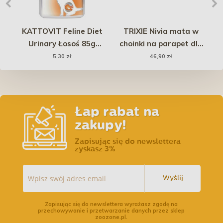
t
KATTOVIT Feline Diet
TRIXIE Nivia mata w
P
 w
Urinary Łosoś 85g
choinki na parapet dla
ak
(saszetka)
kota 90 x 28 cm - szary
5,30 zł
46,90 zł
Łap rabat na
zakupy!
Zapisując się do newslettera
zyskasz 3%
Wyślij
Zapisując się do newslettera wyrażasz zgodę na
przechowywanie i przetwarzanie danych przez sklep
zoozone.pl.