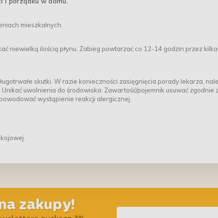
ci i porządku w domu.
niach mieszkalnych.
ć niewielką ilością płynu. Zabieg powtarzać co 12-14 godzin przez kilka 
gotrwałe skutki. W razie konieczności zasięgnięcia porady lekarza, nal
i. Unikać uwolnienia do środowiska. Zawartość/pojemnik usuwać zgodnie 
powodować wystąpienie reakcji alergicznej.
kojowej.
na zakupy!