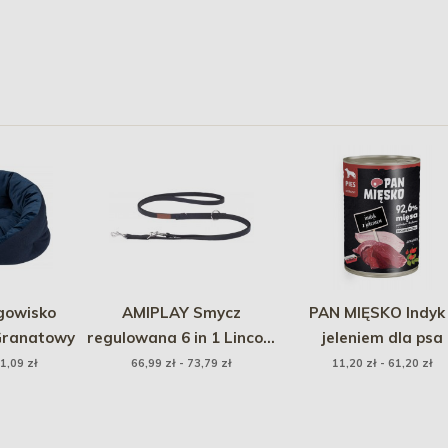
gowisko
AMIPLAY Smycz
PAN MIĘSKO Indyk
 Granatowy
regulowana 6 in 1 Lincoln
jeleniem dla psa
- Czarna
1,09 zł
66,99 zł - 73,79 zł
11,20 zł - 61,20 zł