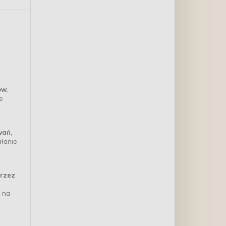
ów.
e
wań,
ałanie
przez
d na