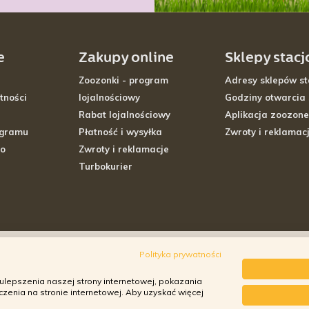
e
Zakupy online
Sklepy stac
Zoozonki - program
Adresy sklepów st
tności
lojalnościowy
Godziny otwarcia
Rabat lojalnościowy
Aplikacja zoozone
ogramu
Płatność i wysyłka
Zwroty i reklamac
go
Zwroty i reklamacje
Turbokurier
Polityka prywatności
ulepszenia naszej strony internetowej, pokazania
enia na stronie internetowej. Aby uzyskać więcej