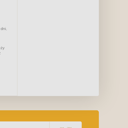
dni,
eży
z