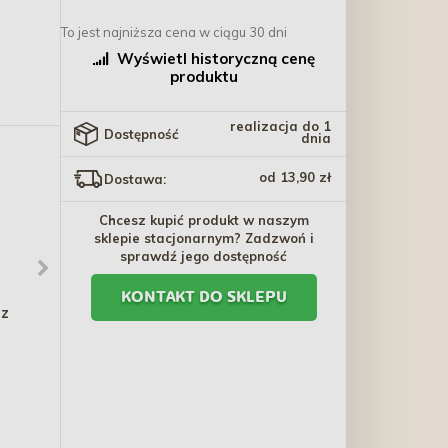
To jest najniższa cena w ciągu 30 dni
Wyświetl historyczną cenę
produktu
realizacja do 1
Dostępność
dnia
od 13,90 zł
Dostawa:
Chcesz kupić produkt w naszym
sklepie stacjonarnym? Zadzwoń i
sprawdź jego dostępność
KONTAKT DO SKLEPU
 z
DOLFOS RodeVit C drink
COMFY APPETIT Fancy
- Witamina C dla świnek
Kanapka z kaczką i rybą
morskich 60g
100g
22,60 zł
13,30 zł