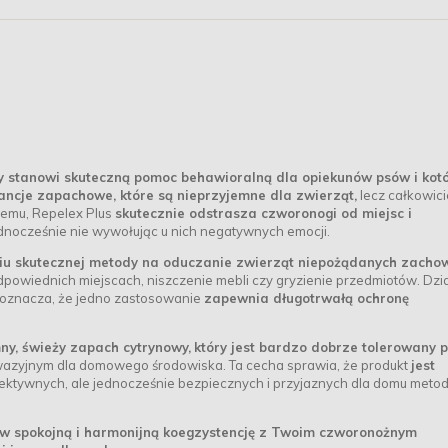
ry stanowi skuteczną pomoc behawioralną dla opiekunów psów i kot
ancje zapachowe, które są nieprzyjemne dla zwierząt,
lecz całkowici
i temu, Repelex Plus
skutecznie odstrasza czworonogi od miejsc i
ednocześnie nie wywołując u nich negatywnych emocji.
iu skutecznej metody na oduczanie zwierząt niepożądanych zacho
odpowiednich miejscach, niszczenie mebli czy gryzienie przedmiotów. Dzi
o oznacza, że jedno zastosowanie
zapewnia długotrwałą ochronę
ny, świeży zapach cytrynowy,
który jest bardzo dobrze tolerowany 
wazyjnym dla domowego środowiska. Ta cecha sprawia, że produkt
jest
ektywnych, ale jednocześnie bezpiecznych i przyjaznych dla domu meto
 w spokojną i harmonijną koegzystencję z Twoim czworonożnym