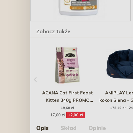
Zobacz także
ACANA Cat First Feast
AMIPLAY Le
Kitten 340g PROMO
kokon Siena -
Krótki termin
19,60 zł
178,19 zł - 24
17,60 zł
+2,00 zł
Opis
Skład
Opinie