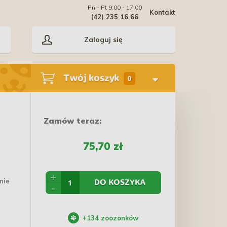
Pn - Pt 9:00 - 17:00
Kontakt
(42) 235 16 66
Zaloguj się
Twój koszyk
0
Zamów teraz:
75,70 zł
+
nie
DO KOSZYKA
-
+
134
zoozonków