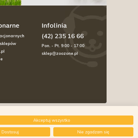
jonarne
Infolinia
(42) 235 16 66
acjonarnych
 sklepów
Pon. - Pt. 9:00 - 17:00
.pl
sklep@zoozone.pl
je
Akceptuj wszystko
Dostosuj
Nie zgadzam się