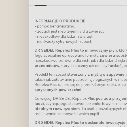
INFORMACJE O PRODUKCIE:
- pomoc behawioralna,
- zapach jest nieprzyjemny dla zwierząt,
- nieszkodliwy dla ludzi i zwierząt,
- ma świeży cytrynowych zapach,
DR SEIDEL Repelex Plus to innowacyjny płyn, któ
Jego specjalnie opracowana formuła
zawiera subst
nieszkodliwe, zarówno dla nich, jak i dla ludzi. Dzięk
przedmiotów,
których chcemy ich nauczyć unikać, j
Produkt ten został
stworzony z myślą o zapewnien
takich jak załatwianie potrzeb fizjologicznych w nie
Repelex Plus opiera się na przedłużonym efekcie, c
spryskanych powierzchni.
Co więcej, DR SEIDEL Repelex Plus
posiada przyjem
ludzi,
czyniąc jego stosowanie komfortowym i niein
idealnym rozwiązaniem
dla osób poszukujących ef
regulowanie zachowań swoich pupili.
DR SEIDEL Repelex Plus to doskonała inwestycja