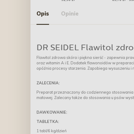
Trawien
Opis
Opinie
DR SEIDEL Flawitol zdrow
Flawitol zdrowa skóra i piękna sierść - zapewnia pr
oraz witamin A i E. Dodatek flawonoidów w prepara
opóźnia procesy starzenia. Zapobiega wysuszeniu i n
ZALECENIA:
Preparat przeznaczony do codziennego stosowania u p
matowej. Zalecany także do stosowania u psów wy
DAWKOWANIE:
TABLETKA:
1 tabl/6 kg/dzień