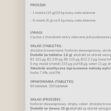
PROSZEK:
- 1 miarka (10 g)/10 kg masy ciała dziennie
- ½ miarki (5 g) na 5 kg masy ciała dziennie
UWAGI:
U psów z chorobami skóry zalecane jest podawanie 
SKŁAD (TABLETKI):
drożdże browarniane, fosforan dwuwapniowy, skrob
Dodatki (w tabletce 1,6 g)
: ekstrakt ze skórek wino
B1 101 µg, B2 230 µg, B6 115 µg, B12 2,3 µg; kwas fo
5 mg; miedź (chelat) 333 µg; jod 58 µg; selen 11 µg; 
Składniki analityczne (opracowane metodą wylic
fosfor 7,4%; sód 0%.
OPAKOWANIA (TABLETKI)
:
60 tabletek, 200 tabletek
SKŁAD (PROSZEK):
fosforan dwuwapniowy, otręby, cukier, drożdże brow
Dodatki (w dawce 10 g):
ekstrakt ze skórek winogron