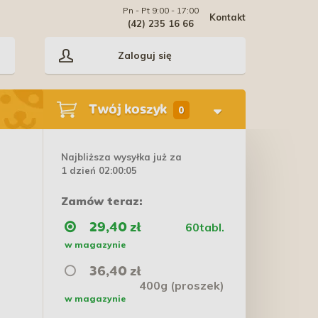
Pn - Pt 9:00 - 17:00
Kontakt
(42) 235 16 66
Zaloguj się
Twój koszyk
0
Najbliższa wysyłka już za
1 dzień 02:00:05
Zamów teraz:
60tabl.
29,40 zł
w magazynie
36,40 zł
400g (proszek)
w magazynie