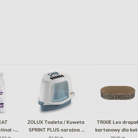
EAT
ZOLUX Toaleta / Kuweta
TRIXIE Leo drapa
tinal -
SPRINT PLUS narożna -
kartonowy dla kot
kładu
Niebieska
brązowy 63 x 10 x 3
8,50 zł
97,30 zł
88,00 zł