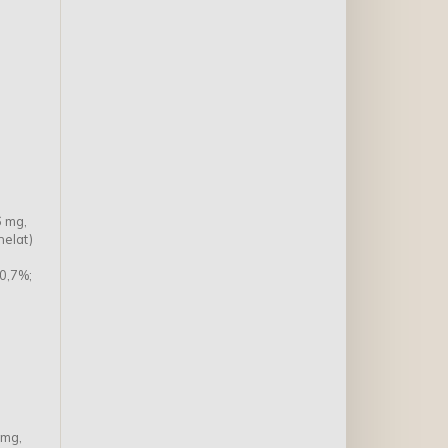
6 mg,
helat)
10,7%;
 mg,