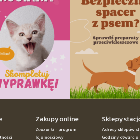
e
Zakupy online
Sklepy stac
Zoozonki - program
Adresy sklepów st
tności
lojalnościowy
Godziny otwarcia