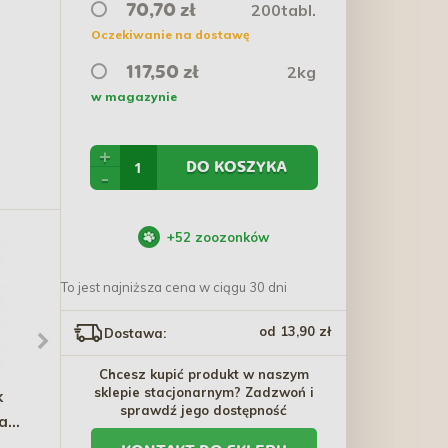
200tabl.
70,70 zł
Oczekiwanie na dostawę
2kg
117,50 zł
w magazynie
+
DO KOSZYKA
-
+
52
zoozonków
To jest najniższa cena w ciągu 30 dni
od 13,90 zł
Dostawa:
Chcesz kupić produkt w naszym
sklepie stacjonarnym? Zadzwoń i
k
APPLAWS Cat soczysty
NATURAL Żwirek
sprawdź jego dostępność
a
filet z tuńczyka z krabem
naturalny z drzewa
5cm
w miseczce dla kota 60g
iglastego
7,10 zł
15,70 zł - 42,50 zł