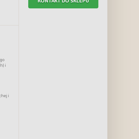
KONTAKT DO SKLEPU
ego
) i
hej i