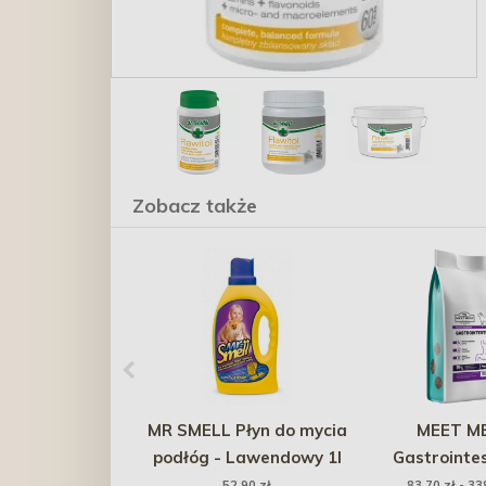
Zobacz także
MR SMELL Płyn do mycia
MEET M
podłóg - Lawendowy 1l
Gastrointes
Zdrowie U
52,90 zł
83,70 zł - 33