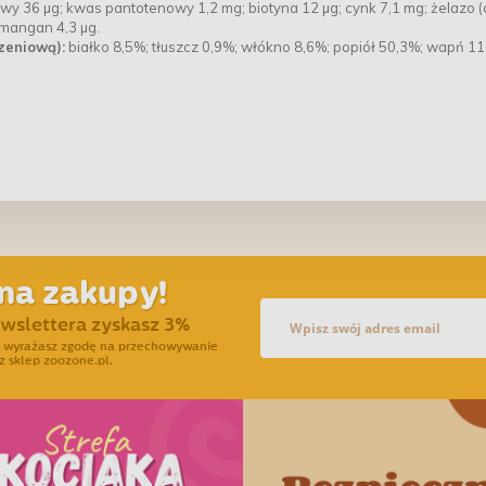
owy 36 µg; kwas pantotenowy 1,2 mg; biotyna 12 µg; cynk 7,1 mg; żelazo (
; mangan 4,3 µg.
zeniową):
białko 8,5%; tłuszcz 0,9%; włókno 8,6%; popiół 50,3%; wapń 11
na zakupy!
ewslettera zyskasz 3%
ra wyrażasz zgodę na przechowywanie
z sklep zoozone.pl.