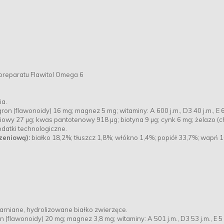
preparatu Flawitol Omega 6
ia.
gron (flawonoidy) 16 mg; magnez 5 mg; witaminy: A 600 j.m., D3 40 j.m., E 
liowy 27 µg; kwas pantotenowy 918 µg; biotyna 9 µg; cynk 6 mg; żelazo (c
dodatki technologiczne.
zeniową):
białko 18,2%; tłuszcz 1,8%; włókno 1,4%; popiół 33,7%; wapń 
arniane, hydrolizowane białko zwierzęce.
 (flawonoidy) 20 mg; magnez 3,8 mg; witaminy: A 501 j.m., D3 53 j.m., E 5