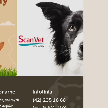
jonarne
Infolinia
(42) 235 16 66
acjonarnych
 sklepów
Pon. - Pt. 9:00 - 17:00