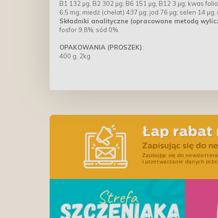
B1 132 µg, B2 302 µg, B6 151 µg, B12 3 µg; kwas foli
6,5 mg; miedź (chelat) 437 µg; jod 76 µg; selen 14 µg
Składniki analityczne (opracowane metodą wylic
fosfor 9,8%; sód 0%.
OPAKOWANIA (PROSZEK)
:
400 g, 2kg
Łap rabat 
Zapisując się do n
Zapisując się do newslette
i przetwarzanie danych prze