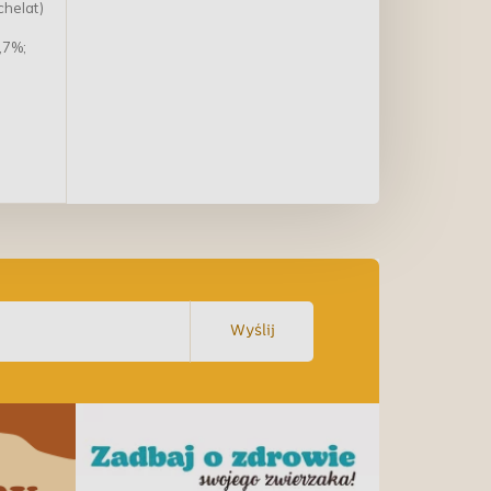
chelat)
,7%;
Wyślij