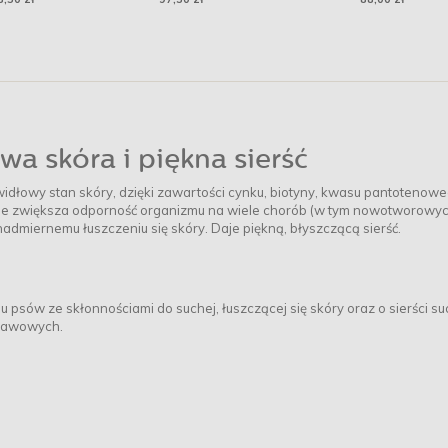
nego
a skóra i piękna sierść
awidłowy stan skóry, dzięki zawartości cynku, biotyny, kwasu pantotenow
cie zwiększa odporność organizmu na wiele chorób (w tym nowotworowych
admiernemu łuszczeniu się skóry. Daje piękną, błyszczącą sierść.
sów ze skłonnościami do suchej, łuszczącej się skóry oraz o sierści suc
stawowych.