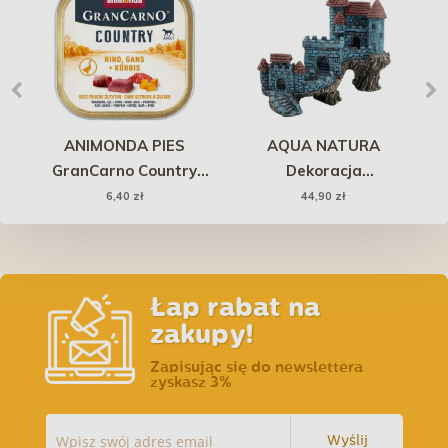
ANIMONDA PIES
AQUA NATURA
M
GranCarno Country
Dekoracja
 do
wołowina i gęś z dynią
akwarystyczna twierdza
al
6,40 zł
44,90 zł
150g
na skale - niebieska
Łap rabat na
zakupy!
Zapisując się do newslettera
zyskasz 3%
Wyślij