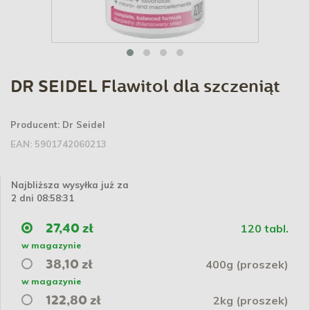
DR SEIDEL Flawitol dla szczeniąt
Producent:
Dr Seidel
EAN:
5901742060213
Najbliższa wysyłka już za
2 dni 08:58:30
120 tabl.
27,40 zł
w magazynie
400g (proszek)
38,10 zł
w magazynie
2kg (proszek)
122,80 zł