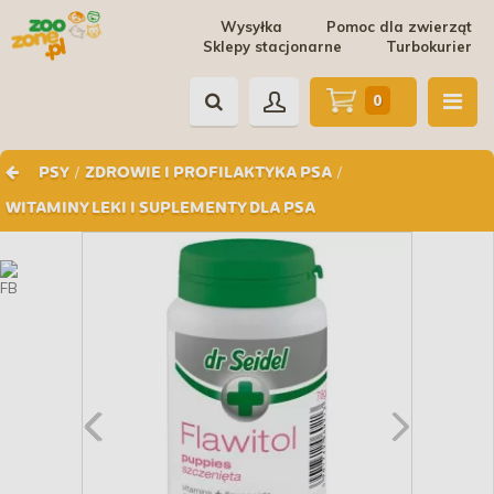
Wysyłka
Pomoc dla zwierząt
Sklepy stacjonarne
Turbokurier
0
/
/
PSY
ZDROWIE I PROFILAKTYKA PSA
WITAMINY LEKI I SUPLEMENTY DLA PSA