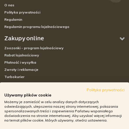
O nas
Polityka prywatności
Regulamin
Regulamin programu lojalnościowego
Zakupy online
Zoozonki - program lojalnościowy
Rabat lojalnościowy
Płatność i wysyłka
Zwroty i reklamacje
Turbokurier
Sklepy stacjonarne
Polityka prywatności
Używamy plików cookie
Adresy sklepów stacjonarnych
Możemy je zamieścić w celu analizy danych dotyczących
Godziny otwarcia sklepów
odwiedzających, ulepszenia naszej strony internetowej, pokazania
spersonalizowanych treści i zapewnienia Państwu wspaniałego
Aplikacja zoozone.pl
doświadczenia na stronie internetowej. Aby uzyskać więcej informacji
Zwroty i reklamacje
na temat plików cookie, których używamy, otwórz ustawienia.