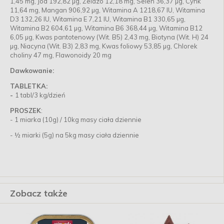
1,45 mg, Jod 192,82 µg, Żelazo 12,18 mg, Selen 36,37 µg, Cynk
11,64 mg, Mangan 906,92 µg, Witamina A 1218,67 IU, Witamina
D3 132,26 IU, Witamina E 7,21 IU, Witamina B1 330,65 µg,
Witamina B2 604,61 µg, Witamina B6 368,44 µg, Witamina B12
6,05 µg, Kwas pantotenowy (Wit. B5) 2,43 mg, Biotyna (Wit. H) 24
µg, Niacyna (Wit. B3) 2,83 mg, Kwas foliowy 53,85 µg, Chlorek
choliny 47 mg, Flawonoidy 20 mg
Dawkowanie:
TABLETKA:
-
1 tabl/3 kg/dzień
PROSZEK
:
- 1 miarka (10g) / 10kg masy ciała dziennie
- ½ miarki (5g) na 5kg masy ciała dziennie
Zobacz także