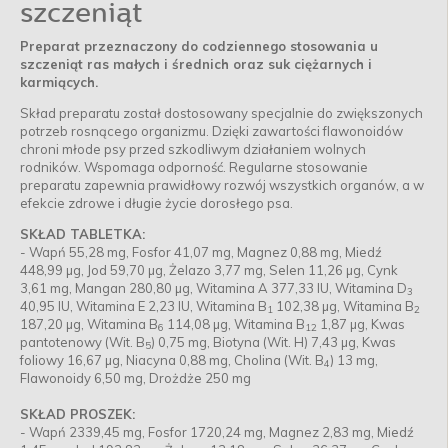
szczeniąt
Preparat przeznaczony do codziennego stosowania u
szczeniąt ras małych i średnich oraz suk ciężarnych i
karmiących.
Skład preparatu został dostosowany specjalnie do zwiększonych
potrzeb rosnącego organizmu. Dzięki zawartości flawonoidów
chroni młode psy przed szkodliwym działaniem wolnych
rodników. Wspomaga odporność. Regularne stosowanie
preparatu zapewnia prawidłowy rozwój wszystkich organów, a w
efekcie zdrowe i długie życie dorosłego psa.
SKŁAD TABLETKA:
- Wapń 55,28 mg, Fosfor 41,07 mg, Magnez 0,88 mg, Miedź
448,99 µg, Jod 59,70 µg, Żelazo 3,77 mg, Selen 11,26 µg, Cynk
3,61 mg, Mangan 280,80 µg, Witamina A 377,33 IU, Witamina D
3
40,95 IU, Witamina E 2,23 IU, Witamina B
102,38 µg, Witamina B
1
2
187,20 µg, Witamina B
114,08 µg, Witamina B
1,87 µg, Kwas
6
12
pantotenowy (Wit. B
) 0,75 mg, Biotyna (Wit. H) 7,43 µg, Kwas
5
foliowy 16,67 µg, Niacyna 0,88 mg, Cholina (Wit. B
) 13 mg,
4
Flawonoidy 6,50 mg, Drożdże 250 mg
SKŁAD PROSZEK:
- Wapń 2339,45 mg, Fosfor 1720,24 mg, Magnez 2,83 mg, Miedź