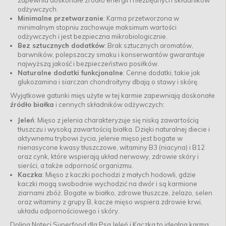
zapewnia doskonałe źródło energii i niezbędnych składników
odżywczych.
Minimalne przetwarzanie
: Karma przetworzona w
minimalnym stopniu zachowuje maksimum wartości
odżywczych i jest bezpieczna mikrobiologicznie.
Bez sztucznych dodatków
: Brak sztucznych aromatów,
barwników, polepszaczy smaku i konserwantów gwarantuje
najwyższą jakość i bezpieczeństwo posiłków.
Naturalne dodatki funkcjonalne
: Cenne dodatki, takie jak
glukozamina i siarczan chondroityny dbają o stawy i skórę.
Wyjątkowe gatunki mięs użyte w tej karmie zapewniają doskonałe
źródło białka
i cennych składników odżywczych:
Jeleń
: Mięso z jelenia charakteryzuje się niską zawartością
tłuszczu i wysoką zawartością białka. Dzięki naturalnej diecie i
aktywnemu trybowi życia, jelenie mięso jest bogate w
nienasycone kwasy tłuszczowe, witaminy B3 (niacyna) i B12
oraz cynk, które wspierają układ nerwowy, zdrowie skóry i
sierści, a także odporność organizmu.
Kaczka
: Mięso z kaczki pochodzi z małych hodowli, gdzie
kaczki mogą swobodnie wychodzić na dwór i są karmione
ziarnami zbóż. Bogate w białko, zdrowe tłuszcze, żelazo, selen
oraz witaminy z grupy B, kacze mięso wspiera zdrowie krwi,
układu odpornościowego i skóry.
Dolina Noteci Superfood dla Psa Jeleń i Kaczka to idealna karma