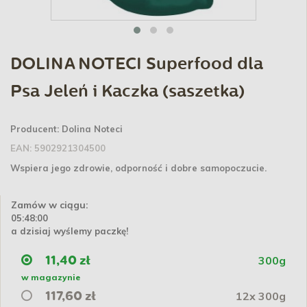
DOLINA NOTECI Superfood dla
Psa Jeleń i Kaczka (saszetka)
Producent:
Dolina Noteci
EAN:
5902921304500
Wspiera jego zdrowie, odporność i dobre samopoczucie.
Zamów w ciągu:
05:47:59
a dzisiaj wyślemy paczkę!
300g
11,40 zł
w magazynie
12x 300g
117,60 zł