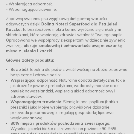
- Wspierająca odporność,
- Wspomagająca trawienie,
Zapewnij swojemu psu wyjątkową dietę pełną wartości
odżywczych dzięki
Dolina Noteci Superfood dla Psa Jeleń i
Kaczka.
Ta bezzbożowa mokra karma wyróżnia się unikalnymi
składnikami, które wspierają zdrowie i witalność Twojego pupila.
Opracowana we współpracy z ekspertami w dziedzinie żywienia
zwierząt,
oferuje smakowitą i pełnowartościową mieszankę
mięsa z jelenia i kaczki.
Główne zalety produktu:
Bez zbóż
: Idealna dla psów z wrażliwością na zboża, zapewnia
bezpieczne i zdrowe posiłki.
Wspierająca odporność
: Naturalne dodatki dietetyczne, takie
jak drożdże piwne z prebiotykami, wodorosty morskie oraz
omułek nowozelandzki, wspierają układ odpornościowy i
zdrowie stawów.
Wspomagająca trawienie
: Siemię lniane, psyllium (babka
płesznik) i juka Mojve wspierają prawidłowe działanie
przewodu pokarmowego i regulują gospodarkę lipidowo-
węglowodanową.
80% mięsa i produktów pochodzenia zwierzęcego
:
Wysokiej jakości białko o strawności na poziomie 90-95%