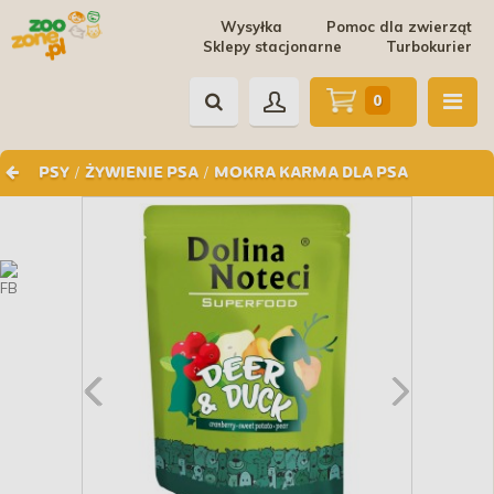
Wysyłka
Pomoc dla zwierząt
Sklepy stacjonarne
Turbokurier
0
/
/
PSY
ŻYWIENIE PSA
MOKRA KARMA DLA PSA