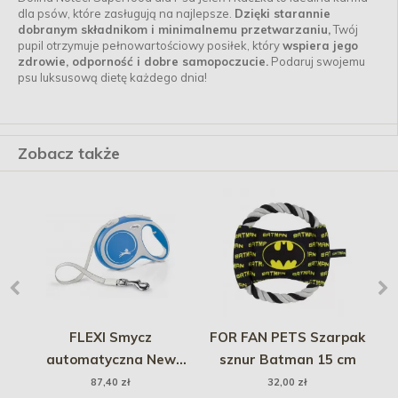
dla psów, które zasługują na najlepsze.
Dzięki starannie
dobranym składnikom i minimalnemu przetwarzaniu,
Twój
pupil otrzymuje pełnowartościowy posiłek, który
wspiera jego
zdrowie, odporność i dobre samopoczucie.
Podaruj swojemu
psu luksusową dietę każdego dnia!
Zobacz także
ne
FLEXI Smycz
FOR FAN PETS Szarpak
G
ty
automatyczna New
sznur Batman 15 cm
Comfort M taśma 5 m do
87,40 zł
32,00 zł