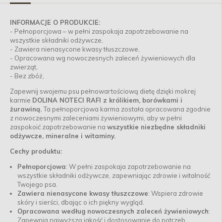
INFORMACJE O PRODUKCIE:
- Pełnoporcjowa – w pełni zaspokaja zapotrzebowanie na
wszystkie składniki odżywcze,
- Zawiera nienasycone kwasy tłuszczowe,
- Opracowana wg nowoczesnych zaleceń żywieniowych dla
zwierząt,
- Bez zbóż,
Zapewnij swojemu psu pełnowartościową dietę dzięki mokrej
karmie
DOLINA NOTECI RAFI z królikiem, borówkami i
żurawiną.
Ta pełnoporcjowa karma została opracowana zgodnie
z nowoczesnymi zaleceniami żywieniowymi, aby w pełni
zaspokoić zapotrzebowanie na
wszystkie niezbędne składniki
odżywcze, mineralne i witaminy.
Cechy produktu:
Pełnoporcjowa
: W pełni zaspokaja zapotrzebowanie na
wszystkie składniki odżywcze, zapewniając zdrowie i witalność
Twojego psa.
Zawiera nienasycone kwasy tłuszczowe
: Wspiera zdrowie
skóry i sierści, dbając o ich piękny wygląd.
Opracowana według nowoczesnych zaleceń żywieniowych
:
Zapewnia najwyższą jakość i dostosowanie do potrzeb