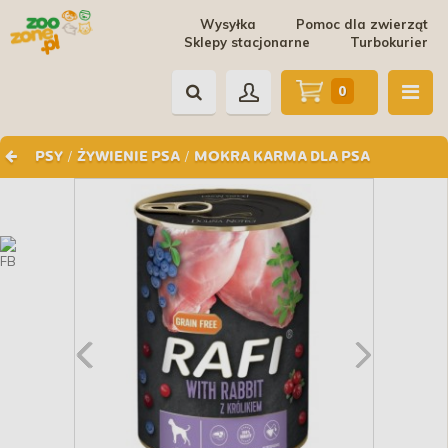
Wysyłka
Pomoc dla zwierząt
Sklepy stacjonarne
Turbokurier
0
/
/
PSY
ŻYWIENIE PSA
MOKRA KARMA DLA PSA