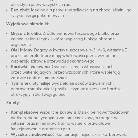
dorosłych psów wszystkich ras.
Bez zbóż
: Idealna dla psów z wrażliwością na zboża, eliminując
ryzyko alergii pokarmowych.
Wyjątkowe składniki:
Mięso z królika
: Źródło pełnowartościowego białka oraz
żelaza, selenu i cynku, które wspierają funkcje obronne
organizmu.
Olej lniany
: Bogaty w kwasy tłuszczowe n-3 i n-6, witaminę E
oraz fitosterole, które mają właściwości przeciwzapalne i
wspierają zdrowie przewodu pokarmowego.
Borówki i żurawina
: Owoce o silnych właściwościach
przeciwutleniających i przeciwzapalnych, które wspierają
zdrowie i dobre samopoczucie.
Tymianek
: Stymuluje wydzielanie soków trawiennych i
poprawia smakowitość posiłku, czyniąc go jeszcze bardziej
atrakcyjnym dla Twojego psa.
Zalety:
Kompleksowe wsparcie zdrowia
: Dzięki pełnowartościowym
białkom, nienasyconym kwasom tłuszczowym i bogactwu
witamin oraz minerałów, karma wspiera prawidłowe
funkcjonowanie organizmu psa.
Wysoka smakowitość
: Kombinacja mięsa z królika, borówek,