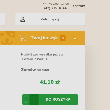
Pn - Pt 9:00 - 17:00
Kontakt
(42) 235 16 66
Zaloguj się
Twój koszyk
0
Najbliższa wysyłka już za
1 dzień 23:40:54
Zamów teraz:
41,10 zł
+
DO KOSZYKA
-