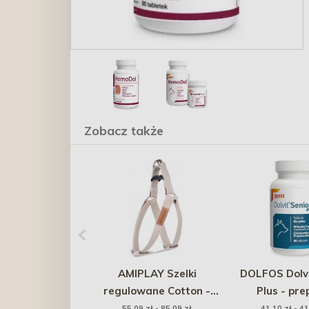
Zobacz także
AMIPLAY Szelki
DOLFOS Dolvi
regulowane Cotton -
Plus - pre
Beżowe
witamino
55,09 zł - 85,09 zł
41,10 zł - 41