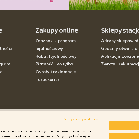
e
Zakupy online
Sklepy stac
Zoozonki - program
Adresy sklepów st
tności
lojalnościowy
Godziny otwarcia
Rabat lojalnościowy
Aplikacja zoozone
ogramu
Płatność i wysyłka
Zwroty i reklamac
go
Zwroty i reklamacje
Turbokurier
Polityka prywatności
ulepszenia naszej strony internetowej, pokazania
enia na stronie internetowej. Aby uzyskać więcej