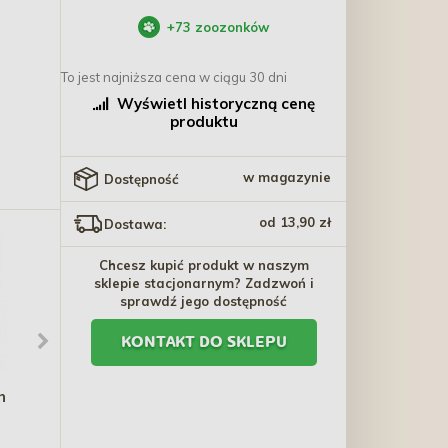
+
73
zoozonków
To jest najniższa cena w ciągu 30 dni
Wyświetl historyczną cenę
produktu
w magazynie
Dostępność
od 13,90 zł
Dostawa:
Chcesz kupić produkt w naszym
sklepie stacjonarnym? Zadzwoń i
sprawdź jego dostępność
KONTAKT DO SKLEPU
h
TRIXIE Calida mata z
MILORD Meat Cookies -
wkładką odbijającą ciepło
Suszone mięsne ciastka -
rm
- biało/brązowe
Cielęcina z Algami 80g
49,80 zł - 89,00 zł
21,50 zł