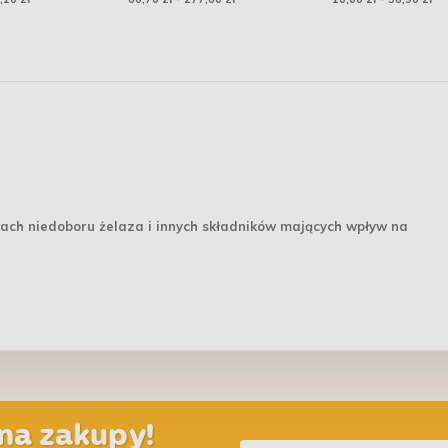
miną
(bardzo duże)
dla złotych rybek
ach niedoboru żelaza i innych składników mających wpływ na
na zakupy!