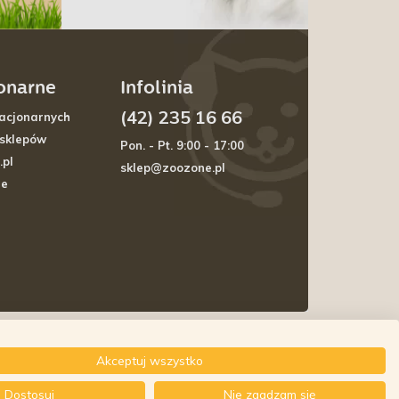
jonarne
Infolinia
(42) 235 16 66
acjonarnych
 sklepów
Pon. - Pt. 9:00 - 17:00
.pl
sklep@zoozone.pl
je
Akceptuj wszystko
Dostosuj
Nie zgadzam się