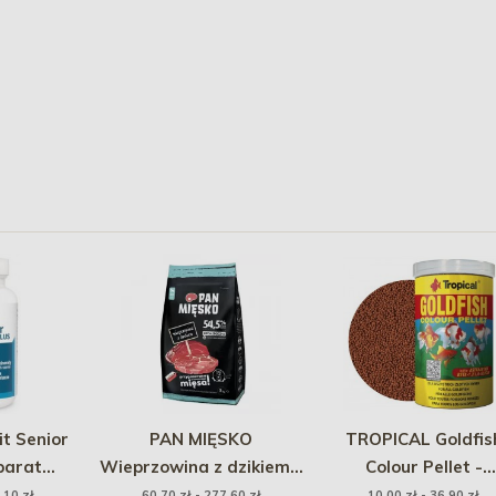
t Senior
PAN MIĘSKO
TROPICAL Goldfis
parat
Wieprzowina z dzikiem -
Colour Pellet -
wy z
rozmiar chrupek: XL
wybarwiający poka
,10 zł
60,70 zł - 277,60 zł
10,00 zł - 36,90 zł