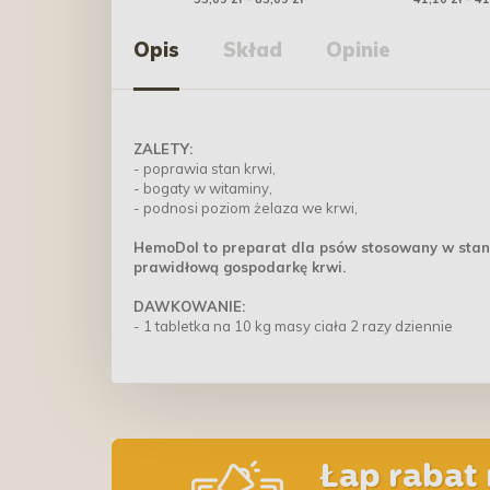
glukoza
Opis
Skład
Opinie
ZALETY:
- poprawia stan krwi,
- bogaty w witaminy,
- podnosi poziom żelaza we krwi,
HemoDol to preparat dla psów stosowany w stan
prawidłową gospodarkę krwi.
DAWKOWANIE:
- 1 tabletka na 10 kg masy ciała 2 razy dziennie
Łap rabat 