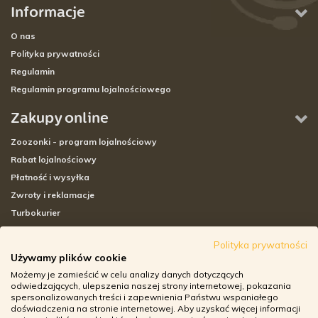
Informacje
O nas
Polityka prywatności
Regulamin
Regulamin programu lojalnościowego
Zakupy online
Zoozonki - program lojalnościowy
Rabat lojalnościowy
Płatność i wysyłka
Zwroty i reklamacje
Turbokurier
Sklepy stacjonarne
Polityka prywatności
Używamy plików cookie
Adresy sklepów stacjonarnych
Możemy je zamieścić w celu analizy danych dotyczących
Godziny otwarcia sklepów
odwiedzających, ulepszenia naszej strony internetowej, pokazania
spersonalizowanych treści i zapewnienia Państwu wspaniałego
Aplikacja zoozone.pl
doświadczenia na stronie internetowej. Aby uzyskać więcej informacji