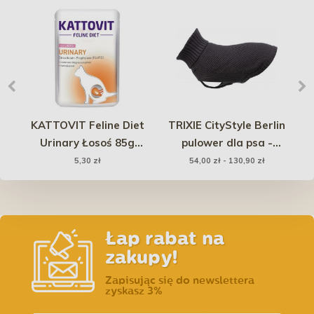
wl
KATTOVIT Feline Diet
TRIXIE CityStyle Berlin
Urinary Łosoś 85g
pulower dla psa -
ż
(saszetka)
antracyt
5,30 zł
54,00 zł - 130,90 zł
Łap rabat na
zakupy!
Zapisując się do newslettera
zyskasz 3%