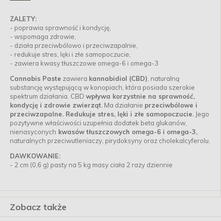
ZALETY:
- poprawia sprawność i kondycję,
- wspomaga zdrowie,
- działa przeciwbólowo i przeciwzapalnie,
- redukuje stres, lęki i złe samopoczucie,
- zawiera kwasy tłuszczowe omega-6 i omega-3
Cannabis Paste
zawiera
kannabidiol (CBD)
, naturalną
substancję występującą w konopiach, która posiada szerokie
spektrum działania. CBD
wpływa korzystnie na sprawność,
kondycję i zdrowie zwierząt.
Ma działanie
przeciwbólowe i
przeciwzapalne. Redukuje stres, lęki i złe samopoczucie.
Jego
pozytywne właściwości uzupełnia dodatek beta glukanów,
nienasyconych
kwasów tłuszczowych omega-6 i omega-3,
naturalnych przeciwutleniaczy, pirydoksyny oraz cholekalcyferolu.
DAWKOWANIE:
- 2 cm (0,6 g) pasty na 5 kg masy ciała 2 razy dziennie
Zobacz także