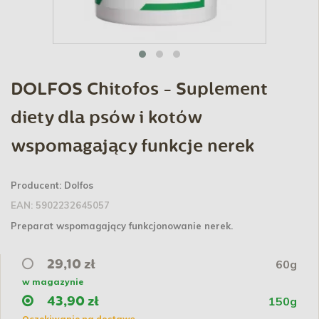
DOLFOS Chitofos - Suplement
diety dla psów i kotów
wspomagający funkcje nerek
Producent:
Dolfos
EAN:
5902232645057
Preparat wspomagający funkcjonowanie nerek.
60g
29,10 zł
w magazynie
150g
43,90 zł
Oczekiwanie na dostawę