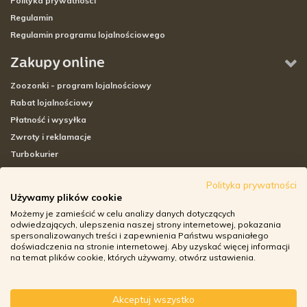
Polityka prywatności
Regulamin
Regulamin programu lojalnościowego
Zakupy online
Zoozonki - program lojalnościowy
Rabat lojalnościowy
Płatność i wysyłka
Zwroty i reklamacje
Turbokurier
Sklepy stacjonarne
Polityka prywatności
Używamy plików cookie
Adresy sklepów stacjonarnych
Możemy je zamieścić w celu analizy danych dotyczących
Godziny otwarcia sklepów
odwiedzających, ulepszenia naszej strony internetowej, pokazania
spersonalizowanych treści i zapewnienia Państwu wspaniałego
Aplikacja zoozone.pl
doświadczenia na stronie internetowej. Aby uzyskać więcej informacji
Zwroty i reklamacje
na temat plików cookie, których używamy, otwórz ustawienia.
Akceptuj wszystko