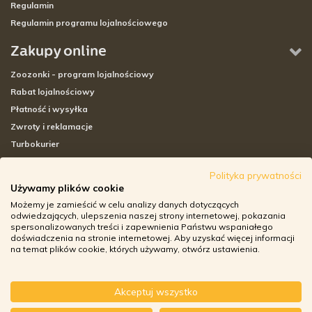
Regulamin
Regulamin programu lojalnościowego
Zakupy online
Zoozonki - program lojalnościowy
Rabat lojalnościowy
Płatność i wysyłka
Zwroty i reklamacje
Turbokurier
Sklepy stacjonarne
Polityka prywatności
Używamy plików cookie
Adresy sklepów stacjonarnych
Możemy je zamieścić w celu analizy danych dotyczących
Godziny otwarcia sklepów
odwiedzających, ulepszenia naszej strony internetowej, pokazania
spersonalizowanych treści i zapewnienia Państwu wspaniałego
Aplikacja zoozone.pl
doświadczenia na stronie internetowej. Aby uzyskać więcej informacji
Zwroty i reklamacje
na temat plików cookie, których używamy, otwórz ustawienia.
Akceptuj wszystko
© ZOOZONE.PL 2018