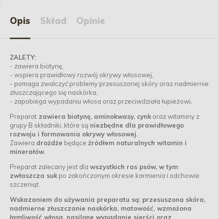
Opis
Skład
Opinie
ZALETY:
- zawiera biotynę,
- wspiera prawidłowy rozwój okrywy włosowej,
- pomaga zwalczyć problemy przesuszonej skóry oraz nadmiernie
złuszczającego się naskórka,
- zapobiega wypadaniu włosa oraz przeciwdziała łupieżowi,
Preparat
zawiera biotynę, aminokwasy, cynk
oraz witaminy z
grupy B składniki, które są
niezbędne dla prawidłowego
rozwoju i formowania okrywy włosowej.
Zawiera
drożdże
będące
źródłem naturalnych witamin i
minerałów.
Preparat zalecany jest dla
wszystkich ras psów, w tym
zwłaszcza suk
po zakończonym okresie karmienia i odchowie
szczeniąt.
Wskazaniem do używania preparatu są: przesuszona skóra,
nadmierne złuszczanie naskórka, matowość, wzmożona
łamliwość włosa, nasilone wypadanie sierści oraz