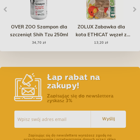
OVER ZOO Szampon dla
ZOLUX Zabawka dla
ch
szczeniąt Shih Tzu 250ml
kota ETHICAT węzeł z
au
matatabi
S
34,70 zł
13,20 zł
Łap rabat na
zakupy!
Zapisując się do newslettera
zyskasz 3%
Wyślij
Zapisując się do newslettera wyrażasz zgodę na
przechowywanie i przetwarzanie danych przez sklep