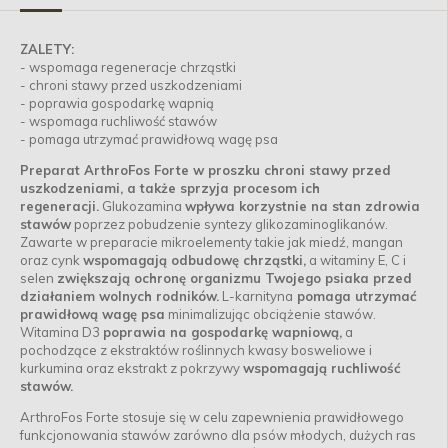
ZALETY:
- wspomaga regeneracje chrząstki
- chroni stawy przed uszkodzeniami
- poprawia gospodarkę wapnią
- wspomaga ruchliwość stawów
- pomaga utrzymać prawidłową wagę psa
Preparat ArthroFos Forte w proszku chroni stawy przed
uszkodzeniami, a także sprzyja procesom ich
regeneracji.
Glukozamina
wpływa korzystnie na stan zdrowia
stawów
poprzez pobudzenie syntezy glikozaminoglikanów.
Zawarte w preparacie mikroelementy takie jak miedź, mangan
oraz cynk
wspomagają odbudowę chrząstki,
a witaminy E, C i
selen
zwiększają ochronę organizmu Twojego psiaka przed
działaniem wolnych rodników.
L-karnityna
pomaga utrzymać
prawidłową wagę psa
minimalizując obciążenie stawów.
Witamina D3
poprawia na gospodarkę wapniową,
a
pochodzące z ekstraktów roślinnych kwasy bosweliowe i
kurkumina oraz ekstrakt z pokrzywy
wspomagają ruchliwość
stawów.
ArthroFos Forte stosuje się w celu zapewnienia prawidłowego
funkcjonowania stawów zarówno dla psów młodych, dużych ras