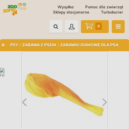
Wysyłka
Pomoc dla zwierząt
Sklepy stacjonarne
Turbokurier
0
/
/
PSY
ZABAWA Z PSEM
ZABAWKI GUMOWE DLA PSA