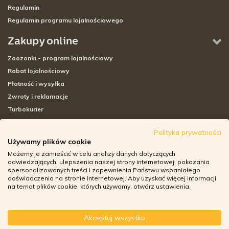
Regulamin
Regulamin programu lojalnościowego
Zakupy online
Zoozonki - program lojalnościowy
Rabat lojalnościowy
Płatność i wysyłka
Zwroty i reklamacje
Turbokurier
Sklepy stacjonarne
Polityka prywatności
Używamy plików cookie
Adresy sklepów stacjonarnych
Możemy je zamieścić w celu analizy danych dotyczących
Godziny otwarcia sklepów
odwiedzających, ulepszenia naszej strony internetowej, pokazania
spersonalizowanych treści i zapewnienia Państwu wspaniałego
Aplikacja zoozone.pl
doświadczenia na stronie internetowej. Aby uzyskać więcej informacji
Zwroty i reklamacje
na temat plików cookie, których używamy, otwórz ustawienia.
Akceptuj wszystko