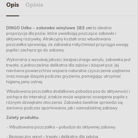
Opis
Opinie
DINGO Udko – zabawka winylowa 18,5 cm
to idealna
propozycja dla psów, które uwielbiają piszczące zabawki i
aktywną rozrywkę. Atrakcyjny kształt oraz wbudowana
piszczałka sprawiają, że zabawka natychmiast przyciąga uwagę
pupila i zachęca go do zabawy.
Wykonana z wysokiej jakości, bezpiecznego winylu, zabawka jest
trwała, a jednocześnie delikatna dla zębów i dziąseł psa. Jej
nierówna powierzchnia wspiera naturalne czyszczenie uzębienia
oraz masuje dziąsła podczas gryzienia, pomagając utrzymać
higienę jamy ustnej.
Wbudowana piszczałka dodatkowo pobudza psa do aktywności i
zachęca do interakcji, a także może wspierać oswajanie pupila z
różnymi dźwiękami otoczenia. Zabawka świetnie sprawdzi się
zarówno podczas aportowania, jak i samodzielnej zabawy.
Zalety produktu:
- Wbudowana piszczałka – pobudza do aktywnej zabawy
- Bezpieczny winyl – trwały i delikatny dla zębów