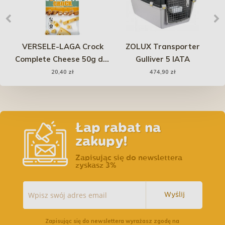
VERSELE-LAGA Crock
ZOLUX Transporter
Complete Cheese 50g dla
Gulliver 5 IATA
a
gryzoni
20,40 zł
474,90 zł
Łap rabat na
zakupy!
Zapisując się do newslettera
zyskasz 3%
Wyślij
Zapisując się do newslettera wyrażasz zgodę na