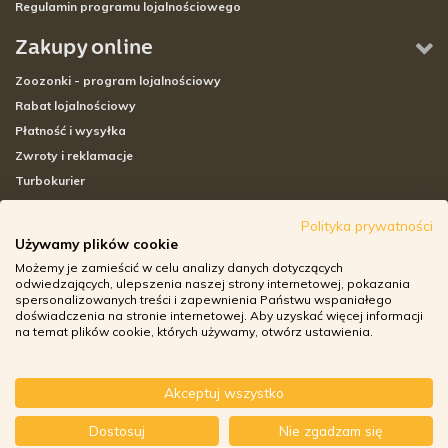
Regulamin programu lojalnościowego
Zakupy online
Zoozonki - program lojalnościowy
Rabat lojalnościowy
Płatność i wysyłka
Zwroty i reklamacje
Turbokurier
Sklepy stacjonarne
Polityka prywatności
Używamy plików cookie
Adresy sklepów stacjonarnych
Możemy je zamieścić w celu analizy danych dotyczących
Godziny otwarcia sklepów
odwiedzających, ulepszenia naszej strony internetowej, pokazania
spersonalizowanych treści i zapewnienia Państwu wspaniałego
Aplikacja zoozone.pl
doświadczenia na stronie internetowej. Aby uzyskać więcej informacji
Zwroty i reklamacje
na temat plików cookie, których używamy, otwórz ustawienia.
Akceptuj wszystko
© ZOOZONE.PL 2018
-
+
Dostosuj
Nie zgadzam się
DO KOSZYKA
DESIGN BY TONIK