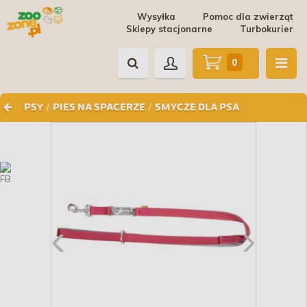
Wysyłka
Pomoc dla zwierząt
Sklepy stacjonarne
Turbokurier
0
/
/
PSY
PIES NA SPACERZE
SMYCZE DLA PSA