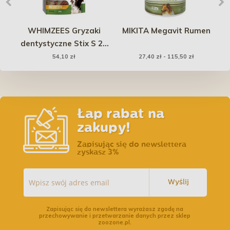
pon
WHIMZEES Gryzaki
MIKITA Megavit Rumen
FA
zu
dentystyczne Stix S 28
szt.
54,10 zł
27,40 zł - 115,50 zł
Łap rabat na
zakupy!
Zapisując się do newslettera
zyskasz 3%
Wyślij
Zapisując się do newslettera wyrażasz zgodę na
przechowywanie i przetwarzanie danych przez sklep
zoozone.pl.