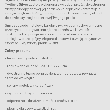
Stylowa, lekka i niezwykle praktyczna – smycz z kolekcji
Twilight Silver
została wykonana z wysokiej jakości, dwustronnej
taśmy polipropylenowej. Jej bordowy kolor pięknie kontrastuje z
szarym wnętrzem taśmy, tworząc elegancki, nowoczesny akcent
do każdej stylizacji spacerowej Twojego pupila.
Smycz posiada metalowy karabińczyk, wygodny uchwyt i mocne
przeszycia, które gwarantują bezpieczeństwo i trwałość.
Doskonale komponuje się z obrożami i szelkami z tej samej
kolekcji, tworząc spójny, elegancki zestaw. Łatwo ją utrzymać w
czystości – wystarczy pranie w 30°C.
Zalety produktu:
- lekka i wytrzymała konstrukcja
- regulowana długość: 120 / 160 / 220 cm
- dwustronna taśma polipropylenowa – bordowa z zewnątrz,
szara od wewnątrz
- solidny, metalowy karabińczyk
- wygodny uchwyt i mocne szycia
- odporna na zabrudzenia, można prać w pralce
- idealna dla psów wszystkich ras