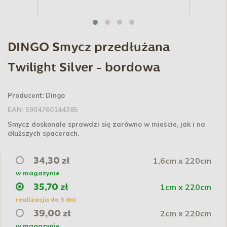
DINGO Smycz przedłużana
Twilight Silver - bordowa
Producent:
Dingo
EAN:
5904760144385
Smycz doskonale sprawdzi się zarówno w mieście, jak i na
dłuższych spacerach.
1,6cm x 220cm
34,30 zł
w magazynie
1cm x 220cm
35,70 zł
realizacja do 3 dni
2cm x 220cm
39,00 zł
w magazynie