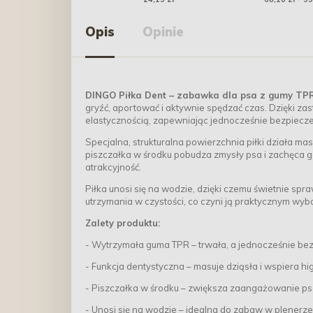
Opis
Opinie
DINGO Piłka Dent – zabawka dla psa z gumy TP
gryźć, aportować i aktywnie spędzać czas. Dzięki z
elastycznością, zapewniając jednocześnie bezpiecze
Specjalna, strukturalna powierzchnia piłki działa m
piszczałka w środku pobudza zmysły psa i zachęca go
atrakcyjność.
Piłka unosi się na wodzie, dzięki czemu świetnie spr
utrzymania w czystości, co czyni ją praktycznym wyb
Zalety produktu:
- Wytrzymała guma TPR – trwała, a jednocześnie be
- Funkcja dentystyczna – masuje dziąsła i wspiera hi
- Piszczałka w środku – zwiększa zaangażowanie p
- Unosi się na wodzie – idealna do zabaw w plenerz