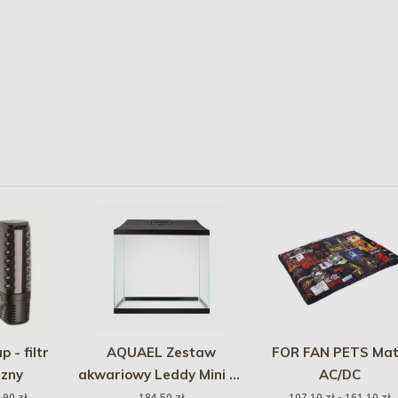
- filtr
AQUAEL Zestaw
FOR FAN PETS Ma
zny
akwariowy Leddy Mini 35
AC/DC
- czarny
,90 zł
184,50 zł
107,10 zł - 161,10 zł