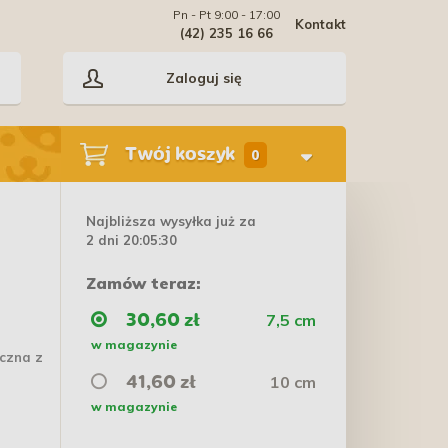
Pn - Pt 9:00 - 17:00
Kontakt
(42) 235 16 66
Zaloguj się
Twój koszyk
0
Najbliższa wysyłka już za
2 dni 20:05:29
Zamów teraz:
7,5 cm
30,60 zł
w magazynie
yczna z
10 cm
41,60 zł
w magazynie