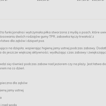
R
to funkcjonalna i wytrzymała piłka stworzona z myślą o psach, które uwi
astosowaniu dwóch rodzajów gumy TPR, zabawka łączy trwałość z
ństwo dla zębów i dziąseł psa.
asująco na dziąsła, wspierając higienę jamy ustnej podczas zabawy. Dod
 do jeszcze większej aktywności, wydłużając czas zabawy i zwiększając 
awdzi się również podczas zabaw nad jeziorem czy na plaży. Jest łatwa do
orem na co dzień.
zpieczna dla zębów
gienę jamy ustnej
sa
e i nad wodą