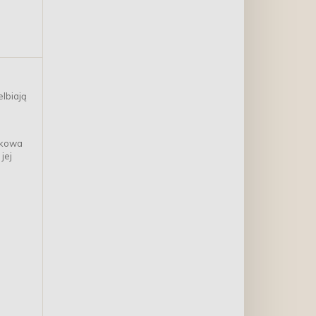
średnich, od 7 do 10 roku
życia
elbiają
atkowa
jej