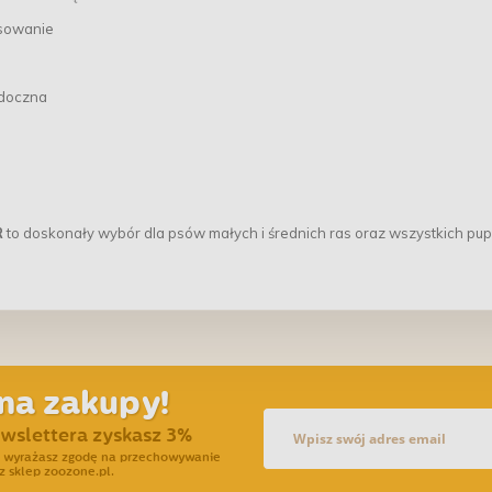
osowanie
idoczna
R
to doskonały wybór dla psów małych i średnich ras oraz wszystkich pupil
na zakupy!
ewslettera zyskasz 3%
ra wyrażasz zgodę na przechowywanie
z sklep zoozone.pl.