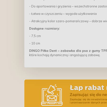
- Do aportowania i gryzienia – wszechstronne zast
- Łatwa w czyszczeniu – wygoda użytkowania
- Atrakcyjny kolor szaro-pomarańczowy – dobrze w
Dostępne rozmiary:
- 7,5 cm
- 10 cm
DINGO Piłka Dent – zabawka dla psa z gumy TP
które kochają dynamiczną i angażującą zabawę.
Łap rabat 
Zapisując się do n
Zapisując się do newslette
i przetwarzanie danych prze