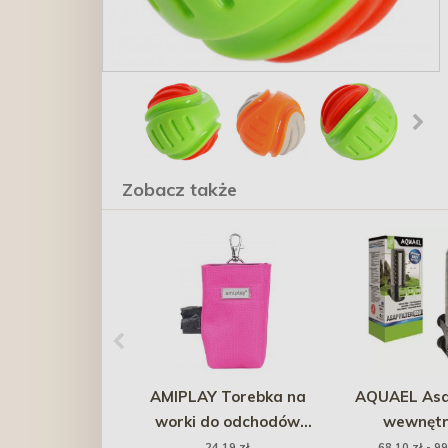
Zobacz także
AMIPLAY Torebka na
AQUAEL Asap 
worki do odchodów
wewnętr
Samba - Różowa
24,19 zł
68,10 zł - 99