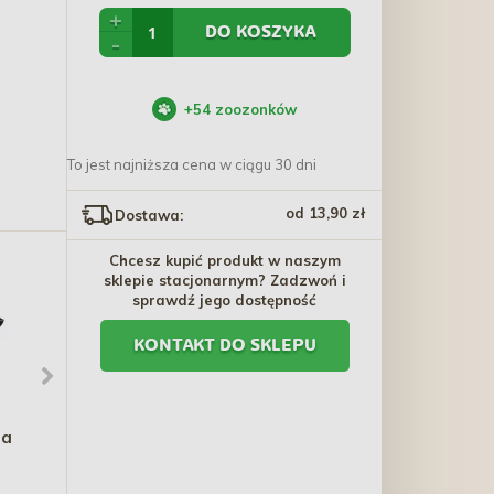
+
DO KOSZYKA
-
+
54
zoozonków
To jest najniższa cena w ciągu 30 dni
od 13,90 zł
Dostawa:
Chcesz kupić produkt w naszym
sklepie stacjonarnym? Zadzwoń i
sprawdź jego dostępność
KONTAKT DO SKLEPU
ta
ROYAL CANIN Medium
LAUREN DESIGN Color
Adult 7+ karma sucha
Szelki guard - very scary
dla psów starszych ras
260,10 zł - 570,40 zł
69,70 zł - 97,00 zł