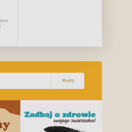
jscu.
ę
Wyślij