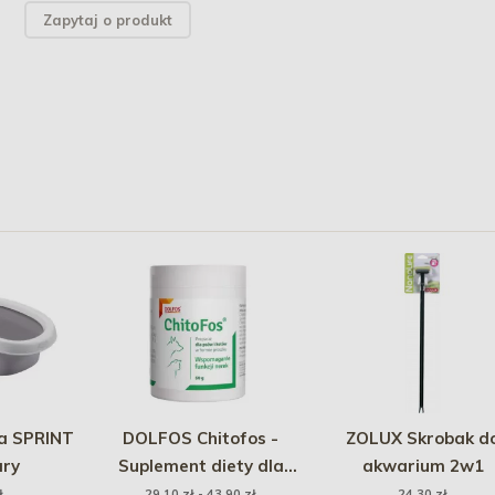
Zapytaj o produkt
a SPRINT
DOLFOS Chitofos -
ZOLUX Skrobak d
ary
Suplement diety dla
akwarium 2w1
psów i kotów
ł
29,10 zł - 43,90 zł
24,30 zł