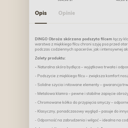
Opis
Opinie
DINGO Obroża skórzana podszyta filcem
łączy k
warstwa z miękkiego filcu chroni szyję psa przed ot
podczas codziennych spacerów, jak i intensywnej ak
Zalety produktu:
-
Naturalna skóra bydlęca – wyjątkowo trwała i odp
- Podszycie z miękkiego filcu – zwiększa komfort nos
- Solidne szycia i nitowane elementy – gwarancja tr
- Metalowa klamra – pewne i stabilne zapięcie obroż
- Chromowane kółko do przypięcia smyczy – odporne
- Klasyczny, ponadczasowy wygląd – pasuje do inny
- Odporność na zabrudzenia i wilgoć – idealna na c