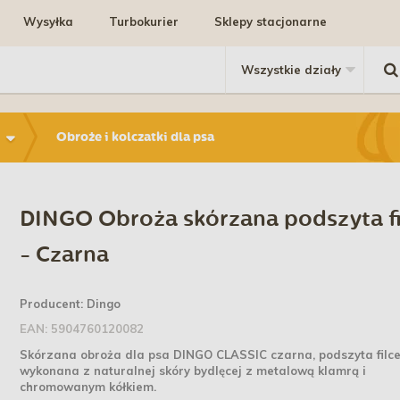
Wysyłka
Turbokurier
Sklepy stacjonarne
Obroże i kolczatki dla psa
DINGO Obroża skórzana podszyta f
- Czarna
Producent:
Dingo
EAN:
5904760120082
Skórzana obroża dla psa DINGO CLASSIC czarna, podszyta filc
wykonana z naturalnej skóry bydlęcej z metalową klamrą i
chromowanym kółkiem.