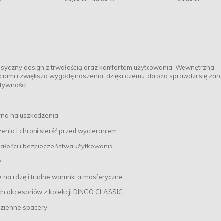
wspomagający funkcje
nerek
lasyczny design z trwałością oraz komfortem użytkowania. Wewnętrzna
arciami i zwiększa wygodę noszenia, dzięki czemu obroża sprawdzi się za
tywności.
orna na uszkodzenia
zenia i chroni sierść przed wycieraniem
wałości i bezpieczeństwa użytkowania
y
 na rdzę i trudne warunki atmosferyczne
ch akcesoriów z kolekcji DINGO CLASSIC
odzienne spacery