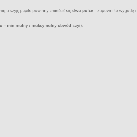
ią a szyję pupila powinny zmieścić się
dwa palce
– zapewni to wygodę i
ta – minimalny / maksymalny obwód szyi):