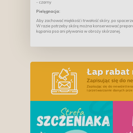
- czarny
Pielęgnacja:
Aby zachować miękkość i trwałość skóry, po spacerz
W razie potrzeby skórę można konserwować preparat
kąpania psa ani pływania w obroży skórzanej.
Łap rabat 
Zapisując się do n
Zapisując się do newslette
i przetwarzanie danych prze