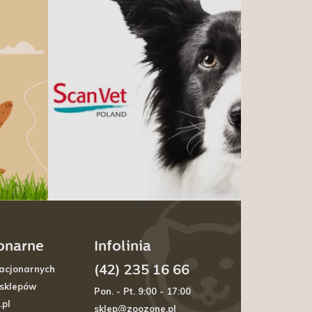
jonarne
Infolinia
(42) 235 16 66
acjonarnych
 sklepów
Pon. - Pt. 9:00 - 17:00
.pl
sklep@zoozone.pl