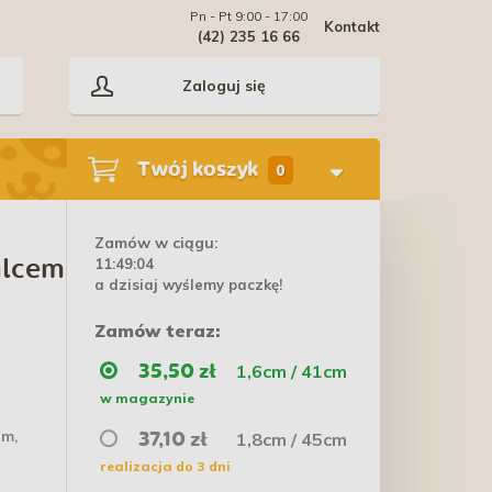
Pn - Pt 9:00 - 17:00
Kontakt
(42) 235 16 66
Zaloguj się
Twój koszyk
0
Zamów w ciągu:
11:49:03
ilcem
a dzisiaj wyślemy paczkę!
Zamów teraz:
1,6cm / 41cm
35,50 zł
w magazynie
em,
1,8cm / 45cm
37,10 zł
realizacja do 3 dni