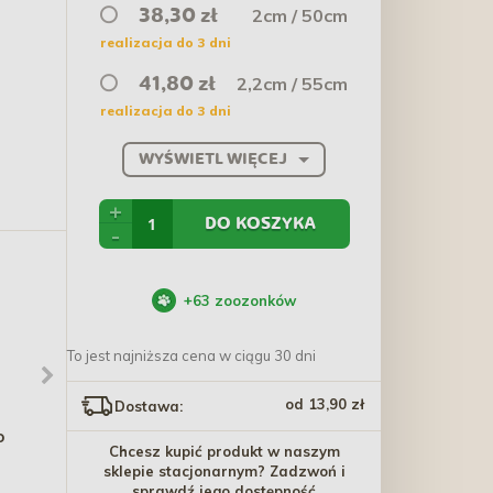
2cm / 50cm
38,30 zł
realizacja do 3 dni
2,2cm / 55cm
41,80 zł
realizacja do 3 dni
WYŚWIETL WIĘCEJ
+
DO KOSZYKA
-
+
63
zoozonków
To jest najniższa cena w ciągu 30 dni
od 13,90 zł
Dostawa:
o
TRIXIE Wygięta pęseta
DINGO Smycz pojedyncza
Chcesz kupić produkt w naszym
do karmy 30cm
Winnetou - niebieska
sklepie stacjonarnym? Zadzwoń i
sprawdź jego dostępność
45,50 zł
17,40 zł - 26,80 zł