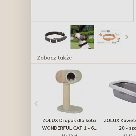
Zobacz także
ZOLUX Drapak dla kota
ZOLUX Kuwet
WONDERFUL CAT 1 - 60
20 - sz
x 42,5 x 92 cm - beżowy
364,60 zł
48,10 z