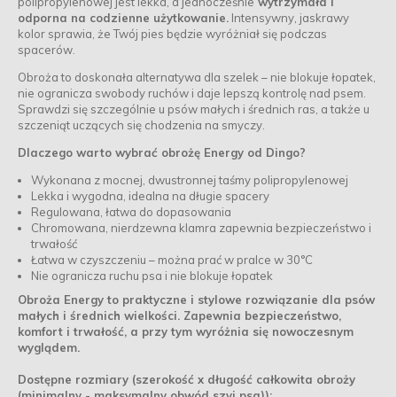
polipropylenowej jest lekka, a jednocześnie
wytrzymała i
odporna na codzienne użytkowanie.
Intensywny, jaskrawy
kolor sprawia, że Twój pies będzie wyróżniał się podczas
spacerów.
Obroża to doskonała alternatywa dla szelek – nie blokuje łopatek,
nie ogranicza swobody ruchów i daje lepszą kontrolę nad psem.
Sprawdzi się szczególnie u psów małych i średnich ras, a także u
szczeniąt uczących się chodzenia na smyczy.
Dlaczego warto wybrać obrożę Energy od Dingo?
Wykonana z mocnej, dwustronnej taśmy polipropylenowej
Lekka i wygodna, idealna na długie spacery
Regulowana, łatwa do dopasowania
Chromowana, nierdzewna klamra zapewnia bezpieczeństwo i
trwałość
Łatwa w czyszczeniu – można prać w pralce w 30°C
Nie ogranicza ruchu psa i nie blokuje łopatek
Obroża Energy to praktyczne i stylowe rozwiązanie dla psów
małych i średnich wielkości. Zapewnia bezpieczeństwo,
komfort i trwałość, a przy tym wyróżnia się nowoczesnym
wyglądem.
Dostępne rozmiary (szerokość x długość całkowita obroży
(minimalny - maksymalny obwód szyi psa)):