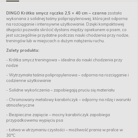
DINGO Krótka smycz rączka 2,5 × 40 cm – czarna
została
wykonana z solidnej taśmy polipropylenowej, która jest odporna
na rozciąganie i intensywne użytkowanie. Dzięki kompaktowej
długości pozwala skrócić dystans między opiekunem a psem, co
jest szczególnie przydatne podczas nauki chodzenia przy nodze,
treningów lub w miejscach o dużym natężeniu ruchu.
Zalety produktu:
- Krótka smycz treningowa – idealna do nauki chodzenia przy
nodze
- Wytrzymała taśma polipropylenowa – odporna na rozciąganie i
codzienne użytkowanie
- Solidne wykończenia – zapobiegają pruciu się materiału
- Chromowany metalowy karabińczyk – odporny na rdzę i warunki
atmosferyczne
- Bezpieczne zapięcie – mocny karabińczyk zapobiega
przypadkowemu wypięciu psa
- Łatwa w utrzymaniu czystości – możliwość prania w pralce w
30°C