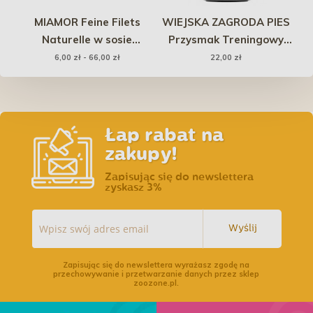
la
MIAMOR Feine Filets
WIEJSKA ZAGRODA PIES
CA
Naturelle w sosie
Przysmak Treningowy
- 
własnym - tuńczyk
Kąski Monoproteinowe
6,00 zł - 66,00 zł
22,00 zł
Skipjack
Królik 150g
Łap rabat na
zakupy!
Zapisując się do newslettera
zyskasz 3%
Wyślij
Zapisując się do newslettera wyrażasz zgodę na
przechowywanie i przetwarzanie danych przez sklep
zoozone.pl.