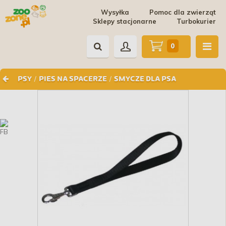
Wysyłka
Pomoc dla zwierząt
Sklepy stacjonarne
Turbokurier
0
/
/
PSY
PIES NA SPACERZE
SMYCZE DLA PSA