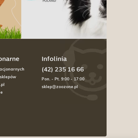
jonarne
Infolinia
(42) 235 16 66
acjonarnych
 sklepów
Pon. - Pt. 9:00 - 17:00
.pl
sklep@zoozone.pl
je