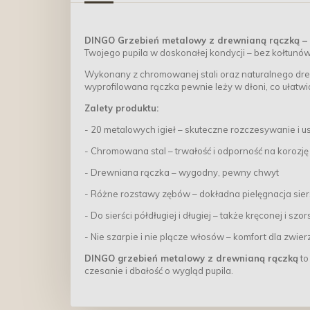
DINGO Grzebień metalowy z drewnianą rączką – 2
Twojego pupila w doskonałej kondycji – bez kołtunó
Wykonany z chromowanej stali oraz naturalnego dre
wyprofilowana rączka pewnie leży w dłoni, co ułatwia
Zalety produktu:
- 20 metalowych igieł – skuteczne rozczesywanie i
- Chromowana stal – trwałość i odporność na korozję
- Drewniana rączka – wygodny, pewny chwyt
- Różne rozstawy zębów – dokładna pielęgnacja sier
- Do sierści półdługiej i długiej – także kręconej i szors
- Nie szarpie i nie plącze włosów – komfort dla zwier
DINGO grzebień metalowy z drewnianą rączką
to
czesanie i dbałość o wygląd pupila.