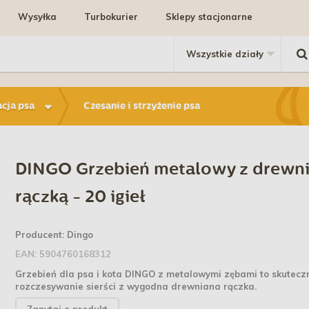
Wysyłka
Turbokurier
Sklepy stacjonarne
acja psa
Czesanie i strzyżenie psa
DINGO Grzebień metalowy z drewn
rączką - 20 igieł
Producent:
Dingo
EAN:
5904760168312
Grzebień dla psa i kota DINGO z metalowymi zębami to skutecz
rozczesywanie sierści z wygodna drewniana rączka.