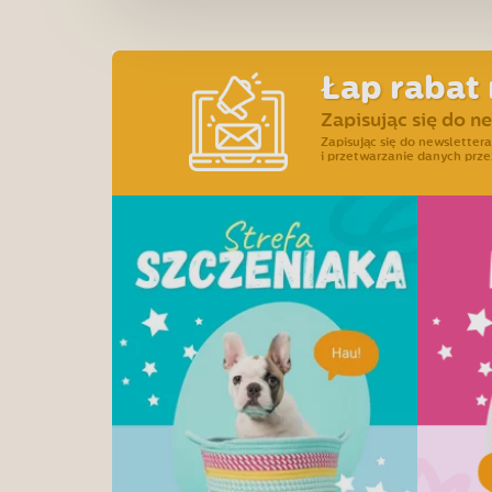
Łap rabat 
Zapisując się do n
Zapisując się do newslette
i przetwarzanie danych prze