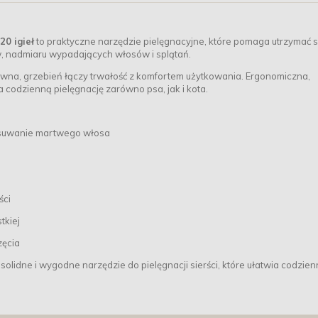
0 igieł
to praktyczne narzędzie pielęgnacyjne, które pomaga utrzymać s
w, nadmiaru wypadających włosów i splątań.
wna, grzebień łączy trwałość z komfortem użytkowania. Ergonomiczna,
 codzienną pielęgnację zarówno psa, jak i kota.
 usuwanie martwego włosa
ści
tkiej
zęcia
 solidne i wygodne narzędzie do pielęgnacji sierści, które ułatwia codzie