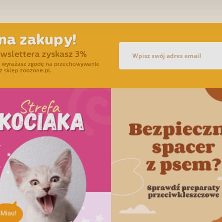
na zakupy!
ewslettera zyskasz 3%
ra wyrażasz zgodę na przechowywanie
z sklep zoozone.pl.