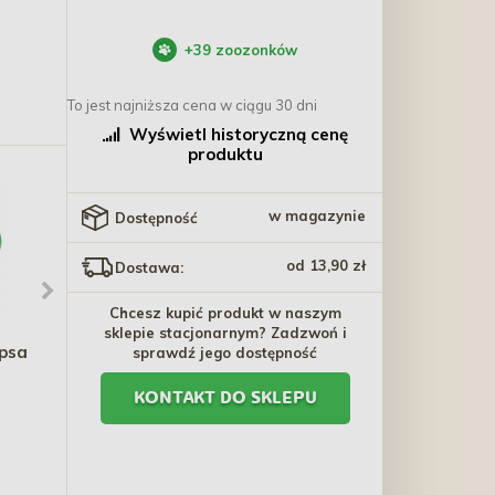
+
39
zoozonków
To jest najniższa cena w ciągu 30 dni
Wyświetl historyczną cenę
produktu
w magazynie
Dostępność
od 13,90 zł
Dostawa:
Chcesz kupić produkt w naszym
sklepie stacjonarnym? Zadzwoń i
psa
TRIXIE Przysmaki 4x100g
ANIMONDA GranCarno
sprawdź jego dostępność
Adult królik w ziołach
KONTAKT DO SKLEPU
800g
0,00 zł
18,40 zł - 399,60 zł