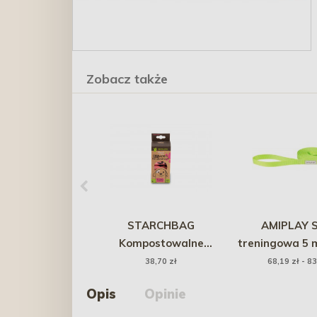
Zobacz także
STARCHBAG
AMIPLAY 
Kompostowalne
treningowa 5 
BIOworki na odchody (8
Zielon
38,70 zł
68,19 zł - 83
rolek x 15 szt.) - różowy
Opis
Opinie