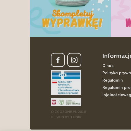
Informacj
O nas
Polityka prywa
Regulamin
Regulamin pr
lojalnościowe
© ZOOZONE.PL 2018
DESIGN BY TONIK