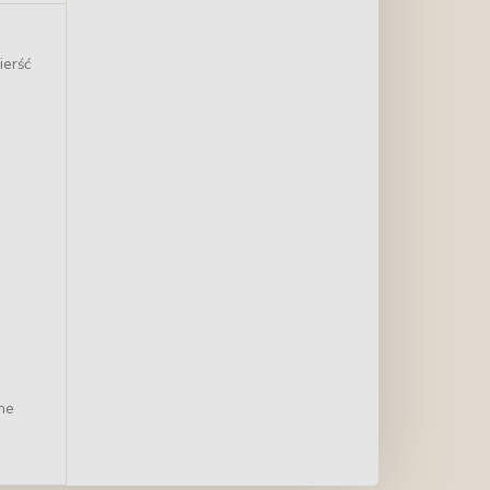
ierść
nne