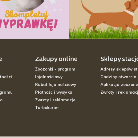
e
Zakupy online
Sklepy stac
Zoozonki - program
Adresy sklepów st
tności
lojalnościowy
Godziny otwarcia
Rabat lojalnościowy
Aplikacja zoozone
ogramu
Płatność i wysyłka
Zwroty i reklamac
go
Zwroty i reklamacje
Turbokurier