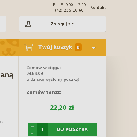
Pn - Pt 9:00 - 17:00
Kontakt
(42) 235 16 66
Zaloguj się
Twój koszyk
0
Zamów w ciągu:
04:54:08
ianą
a dzisiaj wyślemy paczkę!
Zamów teraz:
22,20 zł
ne
+
DO KOSZYKA
-