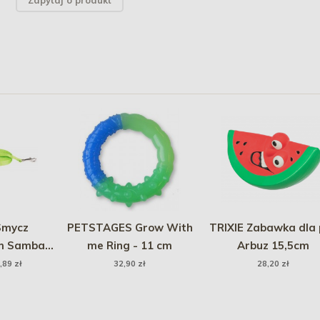
Zapytaj o produkt
Smycz
PETSTAGES Grow With
TRIXIE Zabawka dla 
m Samba -
me Ring - 11 cm
Arbuz 15,5cm
y
,89 zł
32,90 zł
28,20 zł