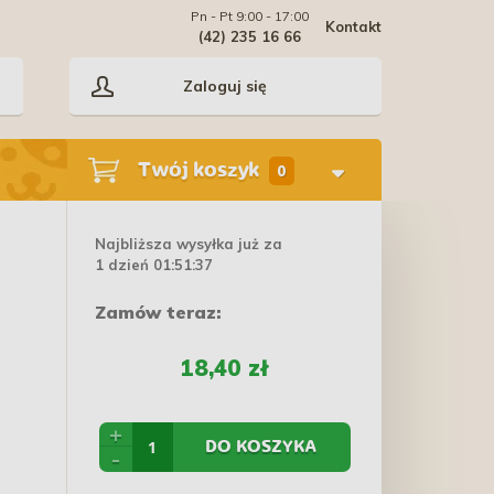
Pn - Pt 9:00 - 17:00
Kontakt
(42) 235 16 66
Zaloguj się
Twój koszyk
0
Najbliższa wysyłka już za
1 dzień 01:51:36
Zamów teraz:
18,40 zł
+
DO KOSZYKA
-