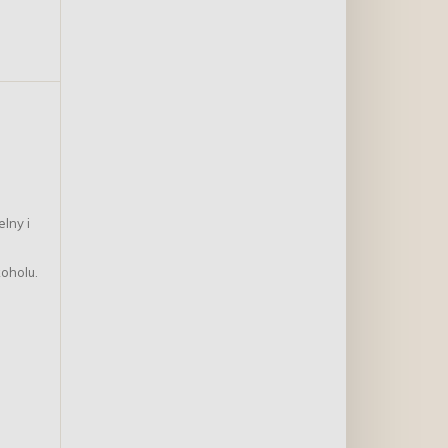
Uszkodzenie
lny i
koholu.