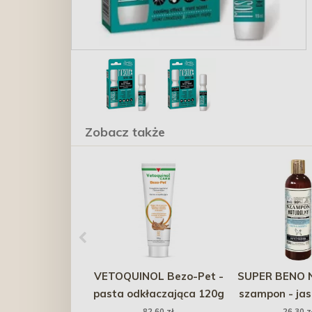
Zobacz także
VETOQUINOL Bezo-Pet -
SUPER BENO N
pasta odkłaczająca 120g
szampon - jas
300m
82,60 zł
26,30 z