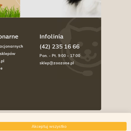
jonarne
Infolinia
(42) 235 16 66
acjonarnych
 sklepów
Pon. - Pt. 9:00 - 17:00
.pl
sklep@zoozone.pl
je
Akceptuj wszystko