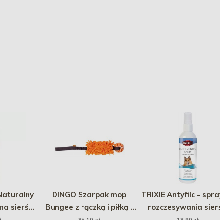
aturalny
DINGO Szarpak mop
TRIXIE Antyfilc - spra
na sierść
Bungee z rączką i piłką -
rozczesywania sier
l
pomarańczowy
175ml
ł
85,10 zł
18,90 zł