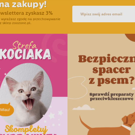
na zakupy!
ewslettera zyskasz 3%
ra wyrażasz zgodę na przechowywanie
z sklep zoozone.pl.