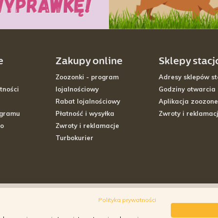
e
Zakupy online
Sklepy stac
Zoozonki - program
Adresy sklepów st
tności
lojalnościowy
Godziny otwarcia
Rabat lojalnościowy
Aplikacja zoozone
ogramu
Płatność i wysyłka
Zwroty i reklamac
go
Zwroty i reklamacje
Turbokurier
Polityka prywatności