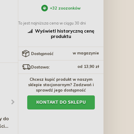
+
32
zoozonków
To jest najniższa cena w ciągu 30 dni
Wyświetl historyczną cenę
produktu
w magazynie
Dostępność
od 13,90 zł
Dostawa:
Chcesz kupić produkt w naszym
sklepie stacjonarnym? Zadzwoń i
sprawdź jego dostępność
KONTAKT DO SKLEPU
y do
COMFY APPETIT
SUPER BENEK Corn Cat
ści
Premium dla kota
Zapachowy - Morska
Wołowina 85g (puszka)
Bryza 25L PROMO
5,90 zł
89,80 zł