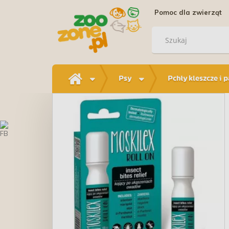
Pomoc dla zwierząt
Psy
Pchły kleszcze i 