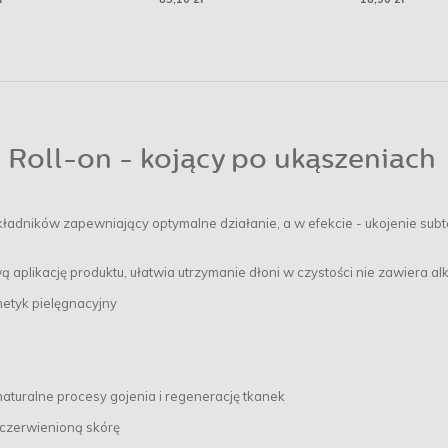
oll-on - kojący po ukąszeniach
adników zapewniający optymalne działanie, a w efekcie - ukojenie subte
ą aplikację produktu, ułatwia utrzymanie dłoni w czystości nie zawiera al
metyk pielęgnacyjny
naturalne procesy gojenia i regenerację tkanek
zaczerwienioną skórę