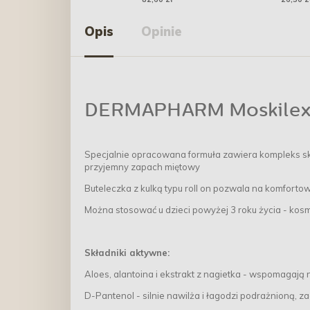
Opis
Opinie
DERMAPHARM Moskilex R
Specjalnie opracowana formuła zawiera kompleks skł
przyjemny zapach miętowy
Buteleczka z kulką typu roll on pozwala na komfortow
Można stosować u dzieci powyżej 3 roku życia - kos
Składniki aktywne:
Aloes, alantoina i ekstrakt z nagietka - wspomagają 
D-Pantenol - silnie nawilża i łagodzi podrażnioną, 