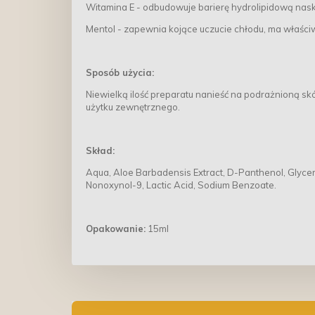
Witamina E - odbudowuje barierę hydrolipidową nas
Mentol - zapewnia kojące uczucie chłodu, ma właści
Sposób użycia:
Niewielką ilość preparatu nanieść na podrażnioną sk
użytku zewnętrznego.
Skład:
Aqua, Aloe Barbadensis Extract, D-Panthenol, Glyceri
Nonoxynol-9, Lactic Acid, Sodium Benzoate.
Opakowanie:
15ml