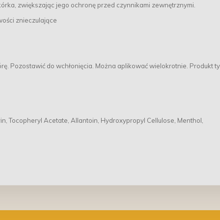
kórka, zwiększając jego ochronę przed czynnikami zewnętrznymi.
wości znieczulające
órę. Pozostawić do wchłonięcia. Można aplikować wielokrotnie. Produkt ty
n, Tocopheryl Acetate, Allantoin, Hydroxypropyl Cellulose, Menthol,