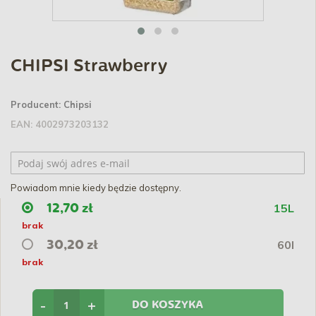
CHIPSI Strawberry
Producent:
Chipsi
EAN:
4002973203132
Powiadom mnie kiedy będzie dostępny.
15L
12,70 zł
brak
60l
30,20 zł
brak
-
+
DO KOSZYKA