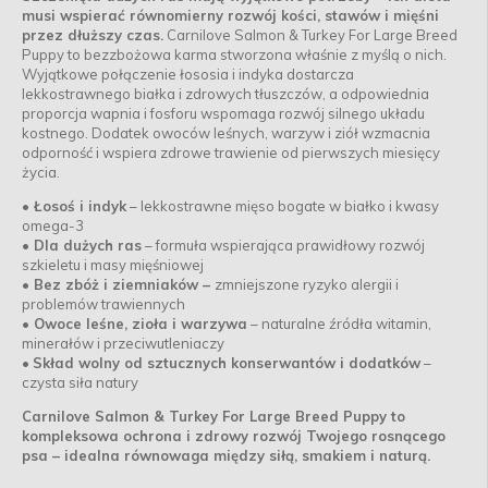
musi wspierać równomierny rozwój kości, stawów i mięśni
przez dłuższy czas.
Carnilove Salmon & Turkey For Large Breed
Puppy to bezzbożowa karma stworzona właśnie z myślą o nich.
Wyjątkowe połączenie łososia i indyka dostarcza
lekkostrawnego białka i zdrowych tłuszczów, a odpowiednia
proporcja wapnia i fosforu wspomaga rozwój silnego układu
kostnego. Dodatek owoców leśnych, warzyw i ziół wzmacnia
odporność i wspiera zdrowe trawienie od pierwszych miesięcy
życia.
• Łosoś i indyk
– lekkostrawne mięso bogate w białko i kwasy
omega-3
• Dla dużych ras
– formuła wspierająca prawidłowy rozwój
szkieletu i masy mięśniowej
• Bez zbóż i ziemniaków –
zmniejszone ryzyko alergii i
problemów trawiennych
• Owoce leśne, zioła i warzywa
– naturalne źródła witamin,
minerałów i przeciwutleniaczy
•
Skład wolny od sztucznych konserwantów i dodatków
–
czysta siła natury
Carnilove Salmon & Turkey For Large Breed Puppy to
kompleksowa ochrona i zdrowy rozwój Twojego rosnącego
psa – idealna równowaga między siłą, smakiem i naturą.