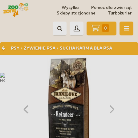
Wysyłka
Pomoc dla zwierząt
Sklepy stacjonarne
Turbokurier
0
/
/
PSY
ŻYWIENIE PSA
SUCHA KARMA DLA PSA