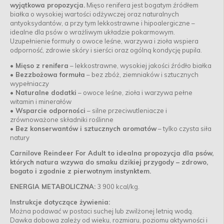
wyjątkowa propozycja.
Mięso renifera jest bogatym źródłem
białka o wysokiej wartości odżywczej oraz naturalnych
antyoksydantów, a przy tym lekkostrawne i hipoalergiczne –
idealne dla psów o wrażliwym układzie pokarmowym.
Uzupełnienie formuły o owoce leśne, warzywa i zioła wspiera
odporność, zdrowie skóry i sierści oraz ogólną kondycję pupila.
• Mięso z renifera
– lekkostrawne, wysokiej jakości źródło białka
• Bezzbożowa formuła
– bez zbóż, ziemniaków i sztucznych
wypełniaczy
• Naturalne dodatki
– owoce leśne, zioła i warzywa pełne
witamin i minerałów
• Wsparcie odporności
– silne przeciwutleniacze i
zrównoważone składniki roślinne
• Bez konserwantów i sztucznych aromatów
– tylko czysta siła
natury
Carnilove Reindeer For Adult to idealna propozycja dla psów,
których natura wzywa do smaku dzikiej przygody – zdrowo,
bogato i zgodnie z pierwotnym instynktem.
ENERGIA METABOLICZNA:
3 900 kcal/kg.
Instrukcje dotyczące żywienia:
Można podawać w postaci suchej lub zwilżonej letnią wodą.
Dawka dobowa zależy od wieku, rozmiaru, poziomu aktywności i