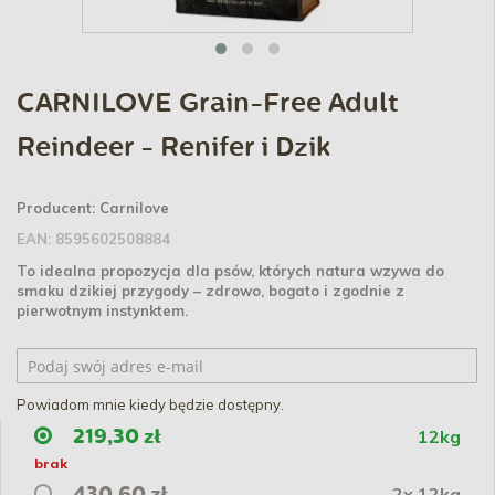
CARNILOVE Grain-Free Adult
Reindeer - Renifer i Dzik
Producent:
Carnilove
EAN:
8595602508884
To idealna propozycja dla psów, których natura wzywa do
smaku dzikiej przygody – zdrowo, bogato i zgodnie z
pierwotnym instynktem.
Powiadom mnie kiedy będzie dostępny.
12kg
219,30 zł
brak
2x 12kg
430,60 zł