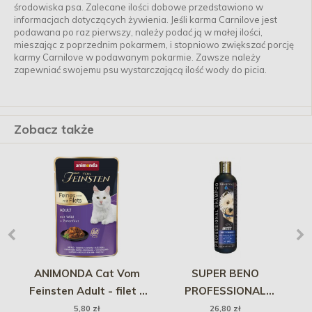
środowiska psa. Zalecane ilości dobowe przedstawiono w
informacjach dotyczących żywienia. Jeśli karma Carnilove jest
podawana po raz pierwszy, należy podać ją w małej ilości,
mieszając z poprzednim pokarmem, i stopniowo zwiększać porcję
karmy Carnilove w podawanym pokarmie. Zawsze należy
zapewniać swojemu psu wystarczającą ilość wody do picia.
Zobacz także
A
ANIMONDA Cat Vom
SUPER BENO
TR
Feinsten Adult - filet z
PROFESSIONAL
dziczyzny z indykiem 85g
Szampon dla West
pł
5,80 zł
26,80 zł