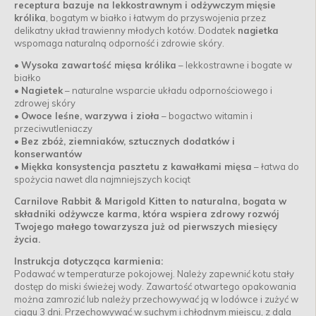
receptura bazuje na lekkostrawnym i odżywczym
mięsie
królika
, bogatym w białko i łatwym do przyswojenia przez
delikatny układ trawienny młodych kotów. Dodatek
nagietka
wspomaga naturalną odporność i zdrowie skóry.
•
Wysoka zawartość mięsa królika
– lekkostrawne i bogate w
białko
•
Nagietek
– naturalne wsparcie układu odpornościowego i
zdrowej skóry
•
Owoce leśne, warzywa i zioła
– bogactwo witamin i
przeciwutleniaczy
•
Bez zbóż, ziemniaków, sztucznych dodatków i
konserwantów
•
Miękka konsystencja pasztetu z kawałkami mięsa
– łatwa do
spożycia nawet dla najmniejszych kociąt
Carnilove Rabbit & Marigold Kitten to naturalna, bogata w
składniki odżywcze karma, która wspiera zdrowy rozwój
Twojego małego towarzysza już od pierwszych miesięcy
życia.
Instrukcja dotycząca karmienia:
Podawać w temperaturze pokojowej. Należy zapewnić kotu stały
dostęp do miski świeżej wody. Zawartość otwartego opakowania
można zamrozić lub należy przechowywać ją w lodówce i zużyć w
ciągu 3 dni. Przechowywać w suchym i chłodnym miejscu, z dala