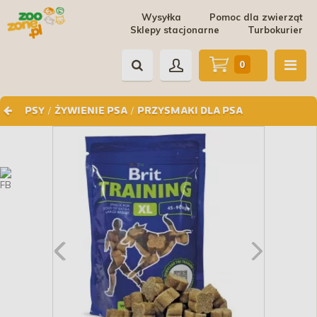
Wysyłka
Pomoc dla zwierząt
Sklepy stacjonarne
Turbokurier
0
/
/
PSY
ŻYWIENIE PSA
PRZYSMAKI DLA PSA