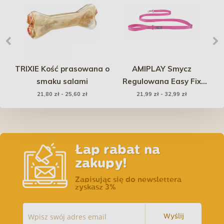
e
TRIXIE Kość prasowana o
AMIPLAY Smycz
smaku salami
Regulowana Easy Fix
Popular - różowa
A
21,80 zł - 25,60 zł
21,99 zł - 32,99 zł
Łap rabat na
zakupy!
Zapisując się do newslettera
zyskasz 3%
Wyślij