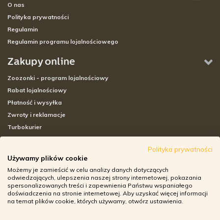
O nas
Polityka prywatności
Regulamin
Regulamin programu lojalnościowego
Zakupy online
Zoozonki - program lojalnościowy
Rabat lojalnościowy
Płatność i wysyłka
Zwroty i reklamacje
Turbokurier
Sklepy stacjonarne
Polityka prywatności
Używamy plików cookie
Adresy sklepów stacjonarnych
Możemy je zamieścić w celu analizy danych dotyczących
Godziny otwarcia sklepów
odwiedzających, ulepszenia naszej strony internetowej, pokazania
spersonalizowanych treści i zapewnienia Państwu wspaniałego
Aplikacja zoozone.pl
doświadczenia na stronie internetowej. Aby uzyskać więcej informacji
Zwroty i reklamacje
na temat plików cookie, których używamy, otwórz ustawienia.