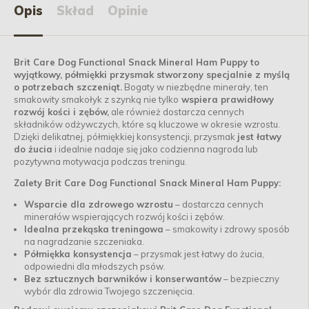
Opis
Skład
Opinie
Brit Care Dog Functional Snack Mineral Ham Puppy to
wyjątkowy, półmiękki przysmak stworzony specjalnie z myślą
o potrzebach szczeniąt.
Bogaty w niezbędne minerały, ten
smakowity smakołyk z szynką nie tylko
wspiera prawidłowy
rozwój kości i zębów,
ale również dostarcza cennych
składników odżywczych, które są kluczowe w okresie wzrostu.
Dzięki delikatnej, półmiękkiej konsystencji, przysmak
jest łatwy
do żucia
i idealnie nadaje się jako codzienna nagroda lub
pozytywna motywacja podczas treningu.
Zalety Brit Care Dog Functional Snack Mineral Ham Puppy:
Wsparcie dla zdrowego wzrostu
– dostarcza cennych
minerałów wspierających rozwój kości i zębów.
Idealna przekąska treningowa
– smakowity i zdrowy sposób
na nagradzanie szczeniaka.
Półmiękka konsystencja
– przysmak jest łatwy do żucia,
odpowiedni dla młodszych psów.
Bez sztucznych barwników i konserwantów
– bezpieczny
wybór dla zdrowia Twojego szczenięcia.