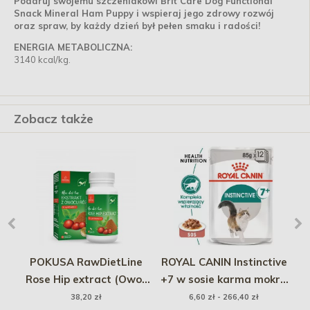
Podaruj swojemu szczeniakowi Brit Care Dog Functional
Snack Mineral Ham Puppy i wspieraj jego zdrowy rozwój
oraz spraw, by każdy dzień był pełen smaku i radości!
ENERGIA METABOLICZNA:
3140 kcal/kg.
Zobacz także
 -
POKUSA RawDietLine
ROYAL CANIN Instinctive
Rose Hip extract (Owoc
+7 w sosie karma mokra
N
dzikiej róży) 120 tabl.
w sosie dla kotów
38,20 zł
6,60 zł - 266,40 zł