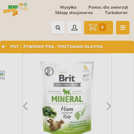
Wysyłka
Pomoc dla zwierząt
Sklepy stacjonarne
Turbokurier
0
/
/
PSY
ŻYWIENIE PSA
PRZYSMAKI DLA PSA