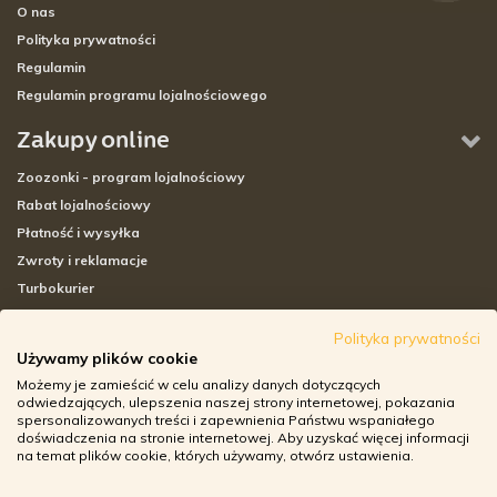
O nas
Polityka prywatności
Regulamin
Regulamin programu lojalnościowego
Zakupy online
Zoozonki - program lojalnościowy
Rabat lojalnościowy
Płatność i wysyłka
Zwroty i reklamacje
Turbokurier
Sklepy stacjonarne
Polityka prywatności
Używamy plików cookie
Adresy sklepów stacjonarnych
Możemy je zamieścić w celu analizy danych dotyczących
Godziny otwarcia sklepów
odwiedzających, ulepszenia naszej strony internetowej, pokazania
spersonalizowanych treści i zapewnienia Państwu wspaniałego
Aplikacja zoozone.pl
doświadczenia na stronie internetowej. Aby uzyskać więcej informacji
Zwroty i reklamacje
na temat plików cookie, których używamy, otwórz ustawienia.