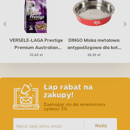
tek
VERSELE-LAGA Prestige
DINGO Miska metalowa
P
Premium Australian
antypoślizgowa dla kota
Parrot Loro Parque Mix -
bonita 270 ml
32,40 zł
28,30 zł
dla papug australijskich
1kg
Łap rabat na
zakupy!
Zapisując się do newslettera
zyskasz 3%
Wyślij