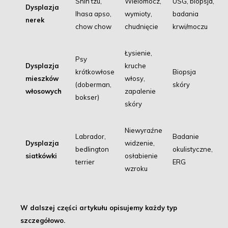
Shih tzu,
Wielomocz,
USG, biopsja,
Dysplazja
lhasa apso,
wymioty,
badania
nerek
chow chow
chudnięcie
krwi/moczu
Łysienie,
Psy
Dysplazja
kruche
krótkowłose
Biopsja
mieszków
włosy,
(doberman,
skóry
włosowych
zapalenie
bokser)
skóry
Niewyraźne
Labrador,
Badanie
Dysplazja
widzenie,
bedlington
okulistyczne,
siatkówki
osłabienie
terrier
ERG
wzroku
W dalszej części artykułu opisujemy każdy typ
szczegółowo.