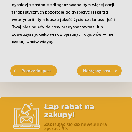
dysplazja zostanie zdiagnozowana, tym więcej opcji
terapeutycznych pozostaje do dyspozycji lekarza
weterynarii i tym lepsza jakość życia czeka psa. Jeśli
Twój pies należy do rasy predysponowanej lub
zauważysz jakiekolwiek z opisanych objawów — nie
czekaj.
Umów wizytę.
Poprzedni post
Następny post
Łap rabat na
zakupy!
Zapisując się do newslettera
zyskasz 3%