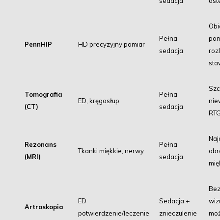
sedacja
ost
Obi
Pełna
pom
PennHIP
HD precyzyjny pomiar
sedacja
roz
sta
Szc
Tomografia
Pełna
ED, kręgosłup
nie
(CT)
sedacja
RT
Naj
Rezonans
Pełna
Tkanki miękkie, nerwy
obr
(MRI)
sedacja
mię
Bez
ED
Sedacja +
wiz
Artroskopia
potwierdzenie/leczenie
znieczulenie
moż