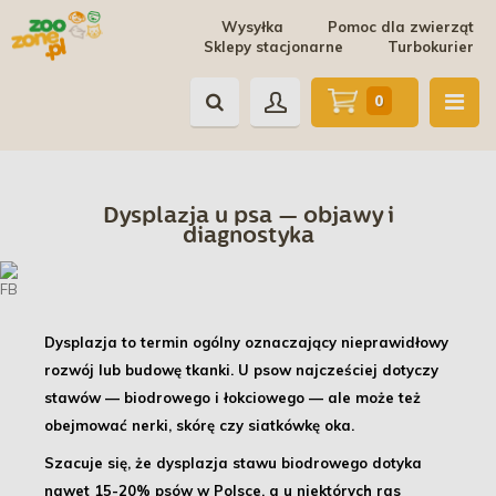
Wysyłka
Pomoc dla zwierząt
Sklepy stacjonarne
Turbokurier
0
Dysplazja u psa — objawy i
diagnostyka
Dysplazja to termin ogólny oznaczający
nieprawidłowy
rozwój lub budowę tkanki
. U psow najcześciej dotyczy
stawów — biodrowego i łokciowego — ale może też
obejmować nerki, skórę czy siatkówkę oka.
Szacuje się, że dysplazja stawu biodrowego dotyka
nawet 15-20% psów w Polsce, a u niektórych ras