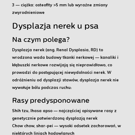
3
— ciężka: osteofity >5 mm lub wyraźne zmiany
zwyrodnieniowe
Dysplazja nerek u psa
Na czym polega?
Dysplazja nerek (ang. Renal Dysplasia, RD) to
wrodzona wada budowy tkanki nerkowej
— kanaliki i
kłębuszki nerkowe rozwijają się nieprawidłowo, co
prowadzi do postępującej niewydolności nerek. W
odróżnieniu od dysplazji stawów, dysplazja nerek nie
wywołuje bólu podczas ruchu
.
Rasy predysponowane
Shih tzu, lhasa apso
— najczęściej opisywane rasy z
genetycznie potwierdzoną dysplazją nerek
Chow chow, shar-pei
— wysoki odsetek zachorowań, w
niektórych liniach hodowlanych