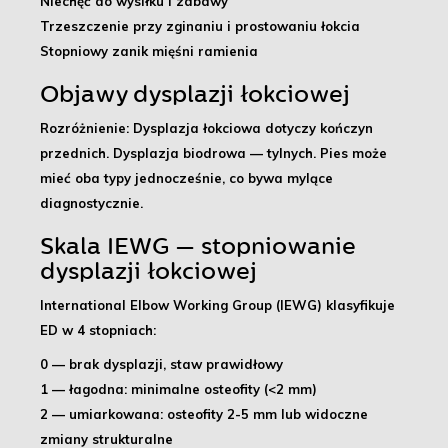
Niechęć do wysiłku i zabawy
Trzeszczenie przy zginaniu i prostowaniu łokcia
Stopniowy zanik mięśni ramienia
Objawy dysplazji łokciowej
Rozróżnienie:
Dysplazja łokciowa dotyczy kończyn
przednich. Dysplazja biodrowa — tylnych. Pies może
mieć oba typy jednocześnie, co bywa mylące
diagnostycznie.
Skala IEWG — stopniowanie
dysplazji łokciowej
International Elbow Working Group (IEWG) klasyfikuje
ED w 4 stopniach:
0
— brak dysplazji, staw prawidłowy
1
— łagodna: minimalne osteofity (<2 mm)
2
— umiarkowana: osteofity 2-5 mm lub widoczne
zmiany strukturalne