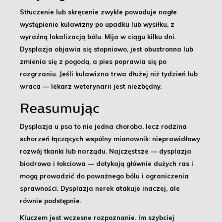
Stłuczenie lub skręcenie zwykle powoduje nagłe
wystąpienie kulawizny po upadku lub wysiłku, z
wyraźną lokalizacją bólu. Mija w ciągu kilku dni.
Dysplazja objawia się stopniowo, jest obustronna lub
zmienia się z pogodą, a pies poprawia się po
rozgrzaniu. Jeśli kulawizna trwa dłużej niż tydzień lub
wraca — lekarz weterynarii jest niezbędny.
Reasumując
Dysplazja u psa to nie jedna choroba, lecz rodzina
schorzeń łączących wspólny mianownik: nieprawidłowy
rozwój tkanki lub narządu. Najczęstsze — dysplazja
biodrowa i łokciowa — dotykają głównie dużych ras i
mogą prowadzić do poważnego bólu i ograniczenia
sprawności. Dysplazja nerek atakuje inaczej, ale
równie podstępnie.
Kluczem jest wczesne rozpoznanie. Im szybciej