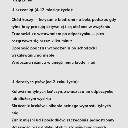
rozgrzaniu.
U szczeniąt (4-12 miesiąc życia):
Chód kaczy — kołysanie biodrami na boki, podczas gdy
tylne łapy pracują sztywniej i są ułożone w zwężeniu
Trudności ze wstawaniem po odpoczynku — pies
rozgrzewa się przez kilka minut
Oporność podczas wchodzenia po schodach I
wskakiwaniu na meble
Widoczna różnica w umięśnieniu bioder i ud
U dorosłych psów (od 2. roku życia):
Kulawizna tylnych kończyn, zwłaszcza po odpoczynku
lub dłuższym wysiłku
Skrócenie kroków, unikanie pełnego wyprostu tylnych
nóg
Zanik mięśni ud i pośladków, szczególnie jednostronny
Bolesność przy dotyku okolicy stawów biodrowych