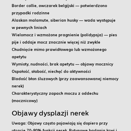
Border collie, owczarek belgijski
— potwierdzono
przypadki rodzinne
Alaskan malamute, siberian husky
— wada występuje
w pewnych liniach
Wielomocz i wzmożone pragnienie (polidypsja) — pies
pije i oddaje mocz znacznie więcej niż zwykle
Chudnięcie mimo prawidłowego lub wzmożonego
apetytu
Wymioty, nudności, brak apetytu — objawy mocznicy
Ospałość, słabość, niechęć do aktywności
Bladość błon śluzowych (przy zaawansowanej niemocy
nerek)
Charakterystyczny zapach moczu z oddechu
(mocznicowy)
Objawy dysplazji nerek
Uwaga:
Objawy często pojawiają się dopiero przy
utracie 70-80% funkcji nerek. Rutynowe badania krwi i