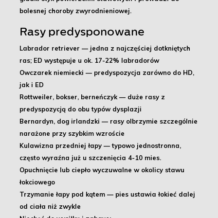
bolesnej choroby zwyrodnieniowej.
Rasy predysponowane
Labrador retriever
— jedna z najczęściej dotkniętych
ras; ED występuje u ok. 17-22% labradorów
Owczarek niemiecki
— predyspozycja zarówno do HD,
jak i ED
Rottweiler, bokser, berneńczyk
— duże rasy z
predyspozycją do obu typów dysplazji
Bernardyn, dog irlandzki
— rasy olbrzymie szczególnie
narażone przy szybkim wzroście
Kulawizna przedniej łapy — typowo jednostronna,
często wyraźna już u szczenięcia 4-10 mies.
Opuchnięcie lub ciepło wyczuwalne w okolicy stawu
łokciowego
Trzymanie łapy pod kątem — pies ustawia łokieć dalej
od ciała niż zwykle