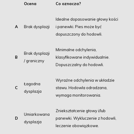
Ocena
Co oznacza?
Idealne dopasowanie głowy kości
A
Brak dysplazji
i panewki. Pies może być
dopuszczony do hodowli.
Minimalne odchylenia,
Brak dysplazji
B
klasyfikowane indywidualnie.
/ graniczny
Dopuszczalny do hodowli.
Wyraźne odchylenia w układzie
Łagodna
C
stawu.
Hodowla odradzana,
dysplazja
wymaga monitorowania.
Zniekształcenie głowy i/lub
Umiarkowana
D
panewki. Wykluczenie z hodowli,
dysplazja
leczenie obowiązkowe.