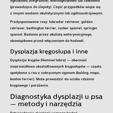
ogniskowa (niegroźnie), wieloogniskowa lub całkowita
(prowadząca do ślepoty). Część przypadków wiąże się
z innymi wadami okulistycznymi lub ogólnoustrojowymi.
Predysponowane rasy:
labrador retriever, golden
retriever, bedlington terrier, cocker spaniel, springer
spaniel.
Badanie przez okulistę weterynaryjnego,
obowiązkowo przed włączeniem do hodowli.
Dysplazja kręgosłupa i inne
Dysplazja kręgów (Hemivertebra) — obecność
nieprawidłowo ukształtowanych kręgosłupów — często
spotykana u ras z zakręconym ogonem (buldog, mops,
boston terrier). Może prowadzić do ucisku rdzenia
kręgowego i porażenia.
Diagnostyka dysplazji u psa
— metody i narzędzia