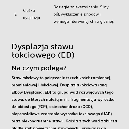
Rozległe zniekształcenia. Silny
Ciężka
E
ból, wykluczenie z hodowli,
dysplazja
wymaga interwencji chirurgicznej.
Dysplazja stawu
łokciowego (ED)
Na czym polega?
Staw łokciowy to połączenie trzech kości: ramiennej,
promieniowej i łokciowej. Dysplazja łokciowa (ang.
Elbow Dysplasia, ED) to
grupa wad rozwojowych
tego
stawu, do których należą m.in.: fragmentacja wyrostka
dziobiastego (FCP), osteochondroza (OCD),
nieprawidłowe zrastanie wyrostka łokciowego (UAP)
oraz niekongruentne stawu. Każda z tych wad zaburza
gładki styk powierzchni stawowych i prowadzi do