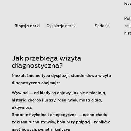
lec
Pot
Biopsja nerki
Dysplazja nerek
Sedacja
zmi
his
Jak przebiega wizyta
diagnostyczna?
Niezależnie od typu dysplazji, standardowa wizyta
diagnostyczna obejmuje:
Wywiad
— od kiedy są objawy, jak się zmieniają,
historia chorób i urazy, rasa, wiek, masa ciała,
aktywność
Badanie fizykalne i ortopedyczne
— ocena chodu,
zakresu ruchu stawów, bólu przy palpacji, zaników
mięśniowych, symetrii kończyn