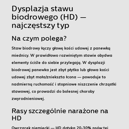
Dysplazja stawu
biodrowego (HD) —
najczęstszy typ
Na czym polega?
Staw biodrowy łączy głowę kości udowej z panewką
miednicy. W prawidłowo rozwiniętym stawie obydwa
elementy ściśle do siebie przylegają. W dysplazji
biodrowej
panewka jest zbyt płytka lub głowa kości
udowej zbyt mała/zniekszta łcona
— powoduje to
nadmierną ruchomość i stopniowe niszczenie chrząstki
stawowej, co prowadzi do bolesnej choroby
zwyrodnieniowej.
Rasy szczególnie narażone na
HD
Owczarek niemiecki
— HD dotyka 20-30% psów tej