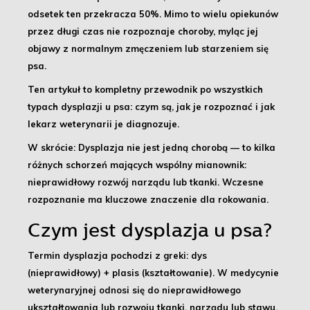
odsetek ten przekracza 50%. Mimo to wielu opiekunów
przez długi czas nie rozpoznaje choroby, myląc jej
objawy z normalnym zmęczeniem lub starzeniem się
psa.
Ten artykuł to kompletny przewodnik po wszystkich
typach dysplazji u psa: czym są, jak je rozpoznać i jak
lekarz weterynarii je diagnozuje.
W skrócie:
Dysplazja nie jest jedną chorobą — to kilka
różnych schorzeń mających wspólny mianownik:
nieprawidłowy rozwój narządu lub tkanki. Wczesne
rozpoznanie ma kluczowe znaczenie dla rokowania.
Czym jest dysplazja u psa?
Termin
dysplazja
pochodzi z greki:
dys
(nieprawidłowy) +
plasis
(kształtowanie). W medycynie
weterynaryjnej odnosi się do nieprawidłowego
ukształtowania lub rozwoju tkanki, narządu lub stawu,