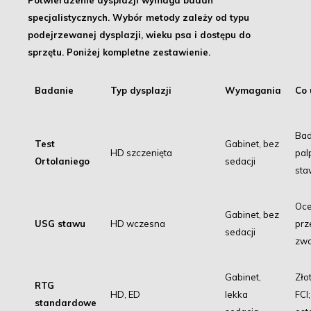
Potwierdzenie dysplazji wymaga badań
specjalistycznych. Wybór metody zależy od typu
podejrzewanej dysplazji, wieku psa i dostępu do
sprzętu.
Poniżej kompletne zestawienie.
Badanie
Typ dysplazji
Wymagania
Co 
Bad
Test
Gabinet, bez
HD szczenięta
pal
Ortolaniego
sedacji
st
Oce
Gabinet, bez
USG stawu
HD wczesna
prz
sedacji
zwa
Gabinet,
Zło
RTG
HD, ED
lekka
FCI
standardowe