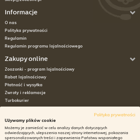
Informacje
O nas
Polityka prywatności
Regulamin
Regulamin programu lojalnościowego
Zakupy online
Zoozonki - program lojalnościowy
Rabat lojalnościowy
Płatność i wysyłka
Zwroty i reklamacje
Turbokurier
Sklepy stacjonarne
Polityka prywatności
Używamy plików cookie
Adresy sklepów stacjonarnych
Możemy je zamieścić w celu analizy danych dotyczących
Godziny otwarcia sklepów
odwiedzających, ulepszenia naszej strony internetowej, pokazania
spersonalizowanych treści i zapewnienia Państwu wspaniałego
Aplikacja zoozone.pl