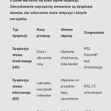
U psów wyróżnia się kilka typów dysplazji.
Zdecydowanie najczęściej omawiane są dysplazje
stawów, ale schorzenie może dotyczyć różnych
narządów.
Typ
Rasy
Główne
Diagnostyka
dysplazji
predysp.
objawy
Dysplazja
RTG,
Duże i
Utykanie,
stawu
PennHIP,
olbrzymie
chód kaczy,
biodrowego
test
rasy
bóle bioder
(HD)
Ortolaniego
Dysplazja
Utykanie na
Labrador,
stawu
przednie
RTG, CT,
owczarek,
łokciowego
łapy,
artroskopia
rottweiler
(ED)
opuchliźnie