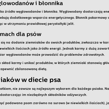
glowodanów i błonnika
ako
źródło węglowodanów i błonnika
. Węglowodany dostarczają energ
rzebują dodatkowego wsparcia energetycznego. Błonnik pokarmowy
w utrzymaniu prawidłowej perystaltyki jelit.
rmach dla psów
 się na dodanie ziemniaków do swoich produktów, zwłaszcza w ka
wielkich ilościach jako źródło energii. Jednak karmy z dużą zawa
dmiar węglowodanów może prowadzić do problemów zdrowotnych.
skład karmy i unikać produktów, w których ziemniaki stanowią głów
apewnić zbilansowaną dietę.
iaków w diecie psa
tkiem, nie zawsze są najlepszym wyborem dla każdego psiaka. Na s
 dostarczając im niezbędnych składników odżywczych.
 być podawana psom zarówno na surowo (w niewielkich ilościach), ja