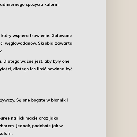
admiernego spożycia kalorii i
który wspiera trawienie.
Gotowane
tości węglowodanów. Skrobia zawarta
w.
. Dlatego ważne jest, aby były one
ości, dlatego ich ilość powinna być
żywczy. Są one bogate w błonnik i
uree na lick macie oraz jako
yborem. Jednak, podobnie jak w
lorii.