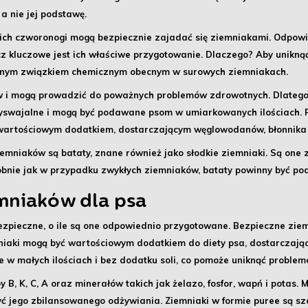
a nie jej podstawę.
y ich czworonogi mogą bezpiecznie zajadać się ziemniakami. Odpowi
ecz kluczowe jest ich właściwe przygotowanie. Dlaczego? Aby unikną
cznym związkiem chemicznym obecnym w surowych ziemniakach.
w i mogą prowadzić do poważnych problemów zdrowotnych. Dlatego
zyswajalne i mogą być podawane psom w umiarkowanych ilościach. P
 wartościowym dodatkiem, dostarczającym węglowodanów, błonnika o
ziemniaków są
bataty
, znane również jako słodkie ziemniaki. Są one
obnie jak w przypadku zwykłych ziemniaków, bataty powinny być p
mniaków dla psa
zpieczne, o ile są one odpowiednio przygotowane.
Bezpieczne ziem
niaki mogą być wartościowym dodatkiem do diety psa, dostarczają
e w małych ilościach i bez dodatku soli, co pomoże uniknąć proble
B, K, C, A oraz minerałów takich jak żelazo, fosfor, wapń i potas. 
ć jego zbilansowanego odżywiania. Ziemniaki w formie puree są szc