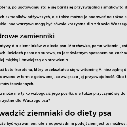
otenu, po ugotowaniu staje się bardziej przyswajalna i smakowita d
ch składników odżywczych, ale także można je podawać na różne sp
, jakie inne warzywa mogą być równie korzystne dla zdrowia Waszeg
drowe zamienniki
natywy
dla ziemniaków w diecie psa. Marchewka, pełna witamin, jest 
h ilościach psom na surowo, co jest świetnym sposobem na zachow
ej miękką i łatwiejszą do strawienia.
ści beta-karotenu, który przekształca się w witaminę A, niezbędną d
dawana w formie gotowanej, co zwiększa jej przyswajalność. Oba
lemów trawiennych.
może nie tylko wzbogacić jego posiłki, ale także przyczynić się do 
orzystne dla Waszego psa?
adzić ziemniaki do diety psa
że być wyzwaniem, ale z odpowiednim podejściem jest to możliwe