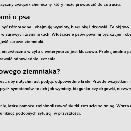
ksyczny związek chemiczny, który może prowadzić do zatrucia.
ami u psa
 być różnorodne i obejmują
wymioty, biegunkę i drgawki
. Te objawy 
w surowych ziemniakach. Właściciele psów powinni być czujni i ob
zjeść surowe ziemniaki.
,
niezwłoczna wizyta u weterynarza jest kluczowa
. Profesjonalna
ewnić odpowiednie leczenie.
urowego ziemniaka?
jest, aby natychmiast podjąć odpowiednie kroki. Przede wszystkim
cych symptomów, takich jak wymioty, biegunka czy drgawki, niezwło
nie, które pomoże zminimalizować skutki zatrucia solaniną. Warto
niknąć podobnych sytuacji w przyszłości.