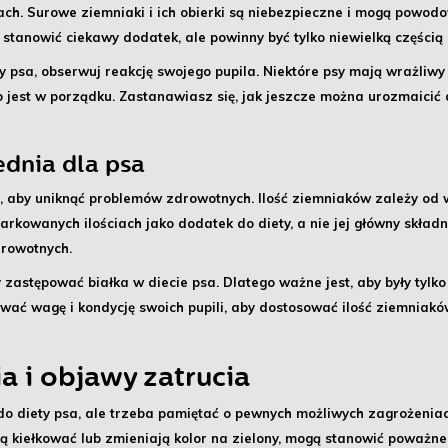
ach
. Surowe ziemniaki i ich obierki są niebezpieczne i mogą powo
stanowić ciekawy dodatek, ale powinny być tylko niewielką częścią 
y psa,
obserwuj reakcję swojego pupila
. Niektóre psy mają wrażliwy
tko jest w porządku. Zastanawiasz się, jak jeszcze można urozmaicić
dnia dla psa
 aby uniknąć problemów zdrowotnych.
Ilość ziemniaków zależy od 
rkowanych ilościach jako dodatek do diety, a nie jej główny skła
drowotnych.
y zastępować białka w diecie psa. Dlatego ważne jest, aby były tylk
wać wagę i kondycję swoich pupili, aby dostosować ilość ziemniakó
a i objawy zatrucia
o diety psa, ale trzeba pamiętać o pewnych
możliwych zagrożenia
ają kiełkować lub zmieniają kolor na zielony, mogą stanowić poważ