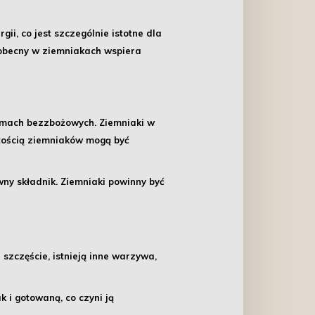
ii, co jest szczególnie istotne dla
 obecny w ziemniakach wspiera
rmach bezzbożowych. Ziemniaki w
rtością ziemniaków mogą być
ny składnik. Ziemniaki powinny być
zczęście, istnieją inne warzywa,
k i gotowaną, co czyni ją