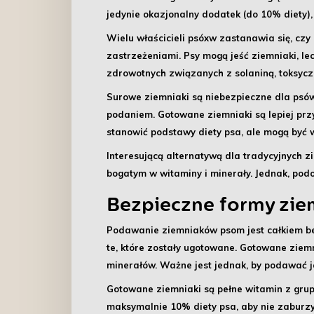
jedynie okazjonalny dodatek (do 10% diety), 
Wielu właścicieli psóxw zastanawia się, cz
zastrzeżeniami.
Psy mogą jeść ziemniaki
, l
zdrowotnych związanych z solaniną, toksy
Surowe ziemniaki są niebezpieczne dla psó
podaniem.
Gotowane ziemniaki
są lepiej pr
stanowić podstawy diety psa, ale mogą być
Interesującą alternatywą dla tradycyjnych 
bogatym w witaminy i minerały. Jednak, pod
Bezpieczne formy zie
Podawanie ziemniaków psom jest całkiem be
te, które zostały ugotowane. Gotowane ziem
minerałów. Ważne jest jednak, by podawać j
Gotowane ziemniaki są pełne witamin z grupy 
maksymalnie 10% diety psa, aby nie zaburzy