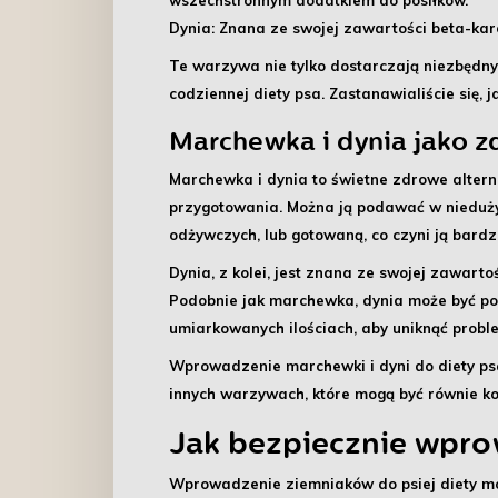
wszechstronnym dodatkiem do posiłków.
Dynia
: Znana ze swojej zawartości beta-kar
Te warzywa nie tylko dostarczają niezbędny
codziennej diety psa. Zastanawialiście się
Marchewka i dynia jako z
Marchewka i dynia to świetne
zdrowe alter
przygotowania. Można ją podawać w niedużyc
odżywczych, lub gotowaną, co czyni ją bardzi
Dynia, z kolei, jest znana ze swojej zawarto
Podobnie jak marchewka, dynia może być po
umiarkowanych ilościach, aby uniknąć prob
Wprowadzenie marchewki i dyni do diety psa 
innych warzywach, które mogą być równie k
Jak bezpiecznie wprow
Wprowadzenie ziemniaków do psiej diety mo