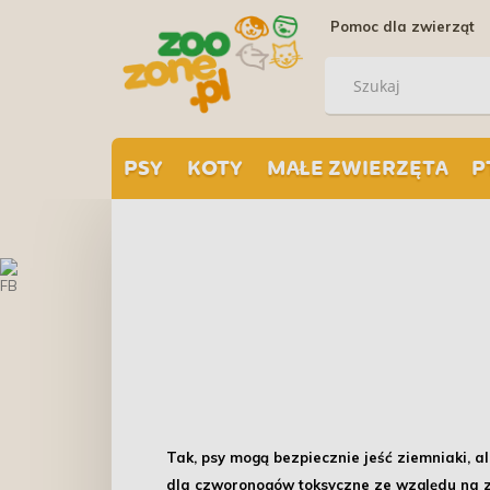
Pomoc dla zwierząt
PSY
KOTY
MAŁE ZWIERZĘTA
P
Tak, psy mogą bezpiecznie jeść ziemniaki, a
dla czworonogów toksyczne ze względu na za