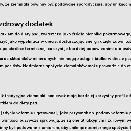
my, że ziemniaki powinny być podawane sporadycznie, aby uniknąć n
 zdrowy dodatek
tkiem do diety psa, zwłaszcza jako źródło błonnika pokarmowego, 
użyć jako wypełniacz w diecie, dostarczając energii dzięki zawar
a po obróbce termicznej, co czyni je bardziej odpowiednimi dla psó
oraz składników mineralnych, nie mogą zastąpić białka w diecie psa
em posiłków. Nadmierne spożycie ziemniaków może prowadzić do otył
iż tradycyjne ziemniaki
,
ponieważ mają bardziej korzystny profil od
tkiem do diety psa.
edynie w formie ugotowanej, jako przysmak np. podany w formie p
 i wartości odżywcze sprawiają, że są one atrakcyjnym i zdrowym w
inny być podawane z umiarem, aby uniknąć nadmiernego spożycia ka