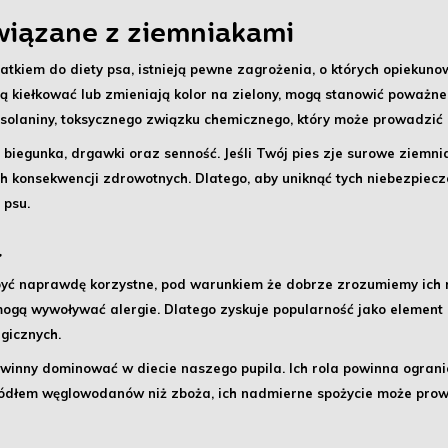
iązane z ziemniakami
kiem do diety psa, istnieją pewne zagrożenia, o których opiekun
ają kiełkować lub zmieniają kolor na zielony, mogą stanowić poważn
solaniny
, toksycznego związku chemicznego, który może prowadzić 
 biegunka, drgawki oraz senność
. Jeśli Twój pies zje surowe ziemnia
h konsekwencji zdrowotnych. Dlatego, aby uniknąć tych niebezpiec
 psu.
a
ć naprawdę korzystne, pod warunkiem że dobrze zrozumiemy ich ro
 mogą wywoływać alergie. Dlatego zyskuje popularność jako elemen
gicznych.
winny dominować w diecie naszego pupila. Ich rola powinna ogranic
źródłem węglowodanów niż zboża, ich nadmierne spożycie może pro