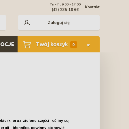
Pn - Pt 9:00 - 17:00
Kontakt
(42) 235 16 66
Zaloguj się
OCJE
Twój koszyk
0
ierki oraz zielone części rośliny są
gii i błonnika, powinny stanowić