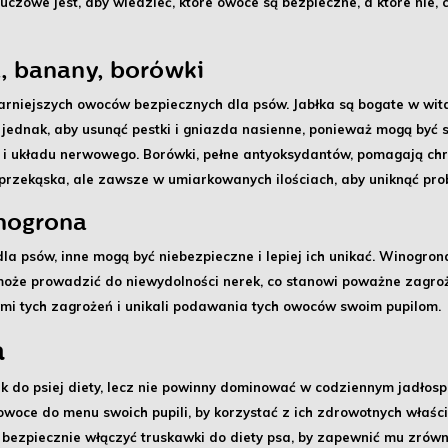
czowe jest, aby wiedzieć, które owoce są bezpieczne, a które nie,
, banany, borówki
larniejszych
owoców bezpiecznych dla psów
. Jabłka są bogate w wit
ednak, aby usunąć pestki i gniazda nasienne, ponieważ mogą być sz
 i układu nerwowego. Borówki, pełne antyoksydantów, pomagają ch
zekąska, ale zawsze w umiarkowanych ilościach, aby uniknąć pro
nogrona
dla psów, inne mogą być
niebezpieczne
i lepiej ich unikać. Winogron
może prowadzić do niewydolności nerek, co stanowi poważne zagroż
domi tych zagrożeń i unikali podawania tych owoców swoim pupilom.
a
ek
do psiej diety, lecz nie powinny dominować w codziennym jadłosp
owoce do menu swoich pupili, by korzystać z ich zdrowotnych właści
k bezpiecznie włączyć truskawki do diety psa, by zapewnić mu
zrówn