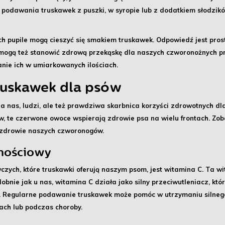
 podawania truskawek z puszki, w syropie lub z dodatkiem słodzików 
ich pupile mogą cieszyć się smakiem truskawek. Odpowiedź jest pros
 mogą też stanowić zdrową przekąskę dla naszych czworonożnych prz
nie ich w umiarkowanych ilościach.
ruskawek dla psów
a nas, ludzi, ale też prawdziwa skarbnica
korzyści zdrowotnych
dla
w, te czerwone owoce wspierają zdrowie psa na wielu frontach. Zob
zdrowie naszych czworonogów.
rnościowy
zych, które truskawki oferują naszym psom, jest
witamina C
. Ta w
bnie jak u nas, witamina C działa jako silny przeciwutleniacz, kt
. Regularne podawanie truskawek może pomóc w utrzymaniu
silne
ach lub podczas choroby.