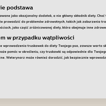
nie podstawa
towane jako
okazjonalny dodatek
, a nie główny składnik diety. Choć
e prowadzić do problemów zdrowotnych, takich jak zaburzenia traw
ościach
, jako część zróżnicowanej diety, która obejmuje inne zdrow
em w przypadku wątpliwości
ące wprowadzenia truskawek do diety Twojego psa, zawsze warto s
oże pomóc w określeniu, czy truskawki są odpowiednie dla Twojego
zne
. Weterynarz może również doradzić, jak bezpiecznie wprowadzi