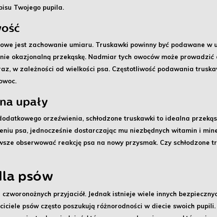
isu Twojego pupila.
wość
zowe jest zachowanie umiaru.
Truskawki powinny być podawane w u
edynie okazjonalną przekąskę. Nadmiar tych owoców może prowadzić
a raz, w zależności od wielkości psa. Częstotliwość podawania tru
 owoc.
 na upały
 dodatkowego orzeźwienia,
schłodzone truskawki to idealna przeką
niu psa, jednocześnie dostarczając mu niezbędnych witamin i mine
sze obserwować reakcję psa na nowy przysmak. Czy schłodzone trus
dla psów
czworonożnych przyjaciół. Jednak istnieje wiele innych
bezpieczny
ciele psów często poszukują różnorodności w diecie swoich pupili.