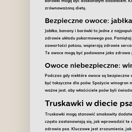
borówki mogą być doskonałym dodatkiem. Klu
zrównoważoną dietę.
Bezpieczne owoce: jabłka
Jabłka, banany i borówki to jedne z najpopu
zdrowie układu pokarmowego psa. Pamiętaj j
zawartości potasu, wspierają zdrowie serca
Te owoce mogą być podawane jako zdrowa pr
Owoce niebezpieczne: wi
Podczas gdy niektóre owoce są bezpieczne 
być toksyczne dla psów. Spożycie winogron 
ważne jest, aby właściciele psów byli świa
Truskawki w diecie ps
Truskawki mogą stanowić
smakowity dodat
często zastanawiają się, jak wprowadzić te 
zdrowia psa. Kluczowe jest zrozumienie, ja