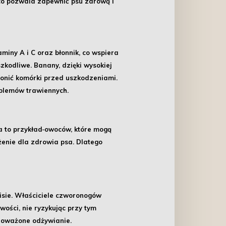
 co pozwala zapewnić psu zdrową i
aminy A i C oraz błonnik, co wspiera
kodliwe. Banany, dzięki wysokiej
ronić komórki przed uszkodzeniami.
blemów trawiennych.
a to przykład
owoców, które mogą
enie dla zdrowia psa. Dlatego
isie. Właściciele czworonogów
wości, nie ryzykując przy tym
oważone odżywianie
.