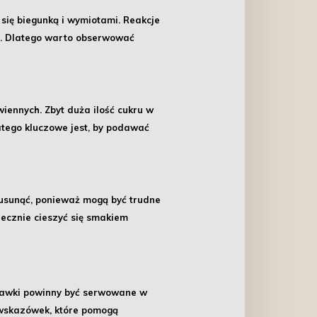
 się biegunką i wymiotami. Reakcje
h. Dlatego warto obserwować
ennych. Zbyt duża ilość cukru w
atego kluczowe jest, by podawać
y usunąć, ponieważ mogą być trudne
iecznie cieszyć się smakiem
awki powinny być serwowane w
 wskazówek, które pomogą