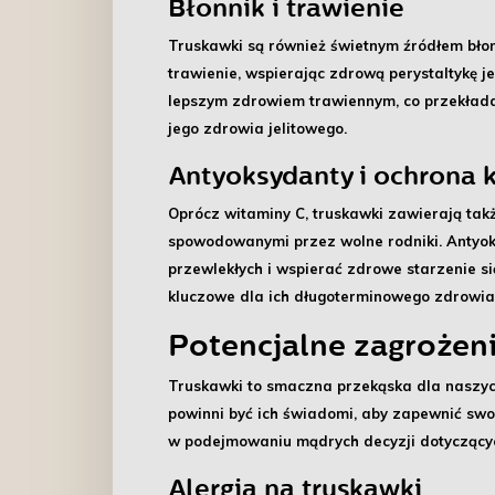
Błonnik i trawienie
Truskawki są również świetnym źródłem
bło
trawienie, wspierając zdrową perystaltykę je
lepszym zdrowiem trawiennym, co przekłada 
jego zdrowia jelitowego.
Antyoksydanty i ochrona
Oprócz witaminy C, truskawki zawierają tak
spowodowanymi przez wolne rodniki. Antyok
przewlekłych i wspierać zdrowe starzenie si
kluczowe dla ich długoterminowego zdrowia i
Potencjalne zagrożen
Truskawki to smaczna przekąska dla naszych
powinni być ich świadomi, aby zapewnić sw
w podejmowaniu mądrych decyzji dotyczących
Alergia na truskawki