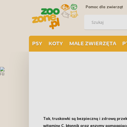
Pomoc dla zwierząt
PSY
KOTY
MAŁE ZWIERZĘTA
P
Tak, truskawki są bezpieczną i zdrową przeką
witaminę C, błonnik oraz enzymy pomagające