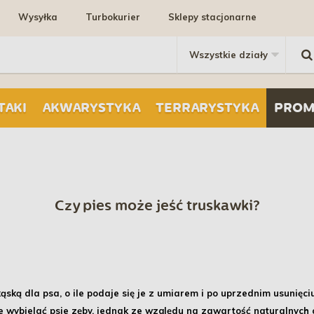
Wysyłka
Turbokurier
Sklepy stacjonarne
TAKI
AKWARYSTYKA
TERRARYSTYKA
PROM
Czy pies może jeść truskawki?
ską dla psa, o ile podaje się je z umiarem i po uprzednim usunięciu
 wybielać psie zęby, jednak ze względu na zawartość naturalnych 