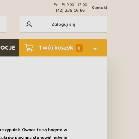
Pn - Pt 9:00 - 17:00
Kontakt
(42) 235 16 66
Zaloguj się
OCJE
Twój koszyk
0
 szypułek.
Owoce te są bogate w
cukrów powinny stanowić jedynie