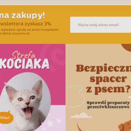
na zakupy!
ewslettera zyskasz 3%
ra wyrażasz zgodę na przechowywanie
z sklep zoozone.pl.