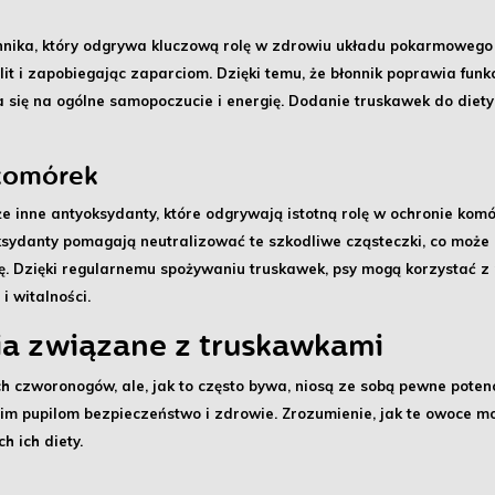
nnika
, który odgrywa kluczową rolę w zdrowiu układu pokarmowego
lit i zapobiegając zaparciom. Dzięki temu, że błonnik poprawia funkc
się na ogólne samopoczucie i energię. Dodanie truskawek do diety
 komórek
że inne
antyoksydanty
, które odgrywają istotną rolę w ochronie ko
sydanty pomagają neutralizować te szkodliwe cząsteczki, co może
ę. Dzięki regularnemu spożywaniu truskawek, psy mogą korzystać z 
 witalności.
ia związane z truskawkami
 czworonogów, ale, jak to często bywa, niosą ze sobą pewne
poten
oim pupilom bezpieczeństwo i zdrowie. Zrozumienie, jak te owoce 
 ich diety.