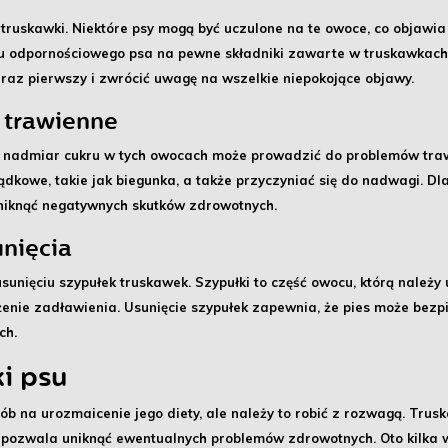
 truskawki
. Niektóre psy mogą być uczulone na te owoce, co objawia
du odpornościowego psa na pewne składniki zawarte w truskawkac
raz pierwszy i zwrócić uwagę na wszelkie niepokojące objawy.
 trawienne
e
nadmiar cukru
w tych owocach może prowadzić do problemów trawi
kowe, takie jak biegunka, a także przyczyniać się do nadwagi. Dl
uniknąć negatywnych skutków zdrowotnych.
unięcia
usunięciu
szypułek truskawek
. Szypułki to część owocu, którą należ
żenie zadławienia. Usunięcie szypułek zapewnia, że pies może bezp
ch.
i psu
b na urozmaicenie jego diety, ale należy to robić z rozwagą.
Trusk
o pozwala uniknąć ewentualnych problemów zdrowotnych. Oto kilka