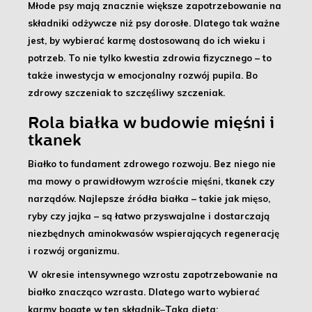
Młode psy mają znacznie większe zapotrzebowanie na
składniki odżywcze niż psy dorosłe
. Dlatego tak ważne
jest, by wybierać karmę dostosowaną do ich wieku i
potrzeb. To nie tylko kwestia zdrowia fizycznego – to
także
inwestycja w emocjonalny rozwój pupila
. Bo
zdrowy szczeniak to szczęśliwy szczeniak.
Rola białka w budowie mięśni i
tkanek
Białko to fundament zdrowego rozwoju
. Bez niego nie
ma mowy o prawidłowym wzroście mięśni, tkanek czy
narządów. Najlepsze źródła białka – takie jak mięso,
ryby czy jajka – są łatwo przyswajalne i dostarczają
niezbędnych aminokwasów wspierających regenerację
i rozwój organizmu.
W okresie intensywnego wzrostu zapotrzebowanie na
białko znacząco wzrasta. Dlatego warto wybierać
karmy bogate w ten składnik
.
Taka dieta: