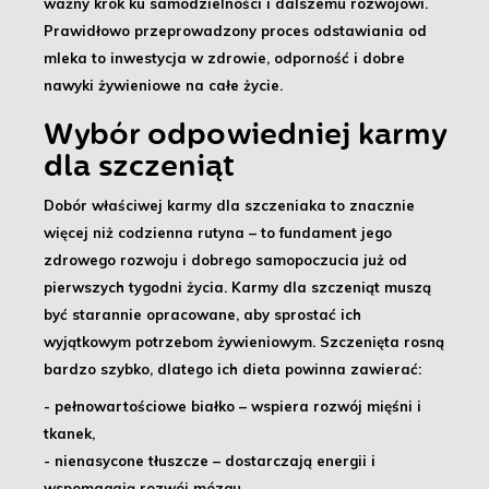
ważny krok ku samodzielności i dalszemu rozwojowi
.
Prawidłowo przeprowadzony proces odstawiania od
mleka to inwestycja w zdrowie, odporność i dobre
nawyki żywieniowe na całe życie.
Wybór odpowiedniej karmy
dla szczeniąt
Dobór właściwej karmy dla szczeniaka
to znacznie
więcej niż codzienna rutyna – to fundament jego
zdrowego rozwoju i dobrego samopoczucia już od
pierwszych tygodni życia.
Karmy dla szczeniąt
muszą
być starannie opracowane, aby sprostać ich
wyjątkowym potrzebom żywieniowym. Szczenięta rosną
bardzo szybko, dlatego ich dieta powinna zawierać:
- pełnowartościowe białko
– wspiera rozwój mięśni i
tkanek,
- nienasycone tłuszcze
– dostarczają energii i
wspomagają rozwój mózgu,