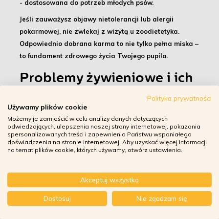
- dostosowana do potrzeb młodych psów
.
Jeśli zauważysz objawy nietolerancji lub alergii
pokarmowej,
nie zwlekaj z wizytą u zoodietetyka
.
Odpowiednio dobrana karma to nie tylko pełna miska –
to fundament zdrowego życia Twojego pupila
.
Problemy żywieniowe i ich
skutki
Polityka prywatności
Używamy plików cookie
Nieprawidłowe żywienie szczeniąt może prowadzić do
Możemy je zamieścić w celu analizy danych dotyczących
poważnych zaburzeń zdrowotnych
, które wpływają na
odwiedzających, ulepszenia naszej strony internetowej, pokazania
ich rozwój, samopoczucie i ogólną jakość życia. Co
spersonalizowanych treści i zapewnienia Państwu wspaniałego
doświadczenia na stronie internetowej. Aby uzyskać więcej informacji
istotne, zarówno
niedobory, jak i nadmiary składników
na temat plików cookie, których używamy, otwórz ustawienia.
odżywczych
mogą być równie niebezpieczne – a wielu
opiekunów nie zdaje sobie z tego sprawy.
Akceptuj wszystko
Dlatego warto poznać najczęstsze błędy żywieniowe i –
Dostosuj
Nie zgadzam się
co ważniejsze –
dowiedzieć się, jak ich unikać
, by
zapewnić swojemu psu zdrowy i radosny start w