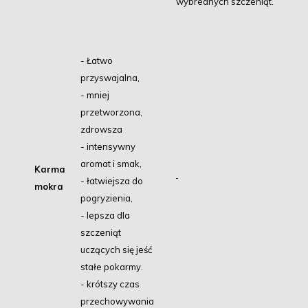
wybrednych szczeniąt.
- Łatwo
przyswajalna,
- mniej
przetworzona,
zdrowsza
- intensywny
aromat i smak,
Karma
- łatwiejsza do
mokra
pogryzienia,
- lepsza dla
szczeniąt
uczących się jeść
stałe pokarmy.
- krótszy czas
przechowywania