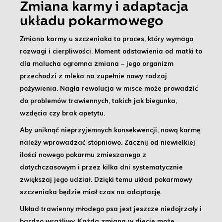
Zmiana karmy i adaptacja
układu pokarmowego
Zmiana karmy u szczeniaka to proces, który wymaga
rozwagi i cierpliwości.
Moment odstawienia od matki to
dla malucha ogromna zmiana – jego organizm
przechodzi z mleka na zupełnie nowy rodzaj
pożywienia. Nagła rewolucja w misce może prowadzić
do problemów trawiennych, takich jak biegunka,
wzdęcia czy brak apetytu.
Aby uniknąć nieprzyjemnych konsekwencji,
nową karmę
należy wprowadzać stopniowo
. Zacznij od niewielkiej
ilości nowego pokarmu zmieszanego z
dotychczasowym i przez kilka dni systematycznie
zwiększaj jego udział. Dzięki temu układ pokarmowy
szczeniaka będzie miał czas na adaptację.
Układ trawienny młodego psa jest jeszcze niedojrzały i
bardzo wrażliwy
. Każda zmiana w diecie może