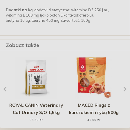
Dodatki na kg:
dodatki dietetyczne: witamina D3 250 j.m.,
witamina E 100 mg (jako octan D-alfa-tokoferolu),
biotyna 10 μg, tauryna 450 mg Zawartość: 100g
Zobacz także
 z
ROYAL CANIN Veterinary
MACED Rings z
R
ce
Cat Urinary S/O 1,5kg
kurczakiem i rybą 500g
95,30 zł
42,60 zł