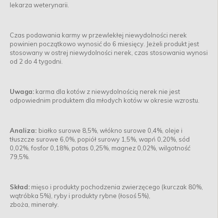
lekarza weterynarii.
Czas podawania karmy w przewlekłej niewydolności nerek
powinien początkowo wynosić do 6 miesięcy. Jeżeli produkt jest
stosowany w ostrej niewydolności nerek, czas stosowania wynosi
od 2 do 4 tygodni.
Uwaga:
karma dla kotów z niewydolnością nerek nie jest
odpowiednim produktem dla młodych kotów w okresie wzrostu.
Analiza:
białko surowe 8,5%, włókno surowe 0,4%, oleje i
tłuszcze surowe 6,0%, popiół surowy 1,5%, wapń 0,20%, sód
0,02%, fosfor 0,18%, potas 0,25%, magnez 0,02%, wilgotność
79,5%.
Skład:
mięso i produkty pochodzenia zwierzęcego (kurczak 80%,
wątróbka 5%), ryby i produkty rybne (łosoś 5%),
zboża, minerały.