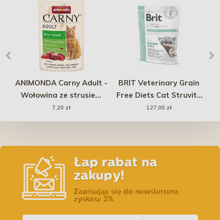
ANIMONDA Carny Adult -
BRIT Veterinary Grain
0 m
Wołowina ze strusiem
Free Diets Cat Struvite
85g (saszetka)
5kg PROMO Uszkodzenie
7,20 zł
127,00 zł
Łap rabat na
zakupy!
Zapisując się do newslettera
zyskasz 3%