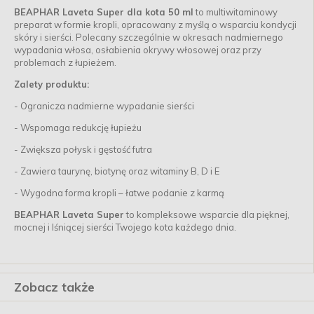
BEAPHAR Laveta Super dla kota 50 ml
to multiwitaminowy
preparat w formie kropli, opracowany z myślą o wsparciu kondycji
skóry i sierści. Polecany szczególnie w okresach nadmiernego
wypadania włosa, osłabienia okrywy włosowej oraz przy
problemach z łupieżem.
Zalety produktu:
- Ogranicza nadmierne wypadanie sierści
- Wspomaga redukcję łupieżu
- Zwiększa połysk i gęstość futra
- Zawiera taurynę, biotynę oraz witaminy B, D i E
- Wygodna forma kropli – łatwe podanie z karmą
BEAPHAR Laveta Super
to kompleksowe wsparcie dla pięknej,
mocnej i lśniącej sierści Twojego kota każdego dnia.
Zobacz także