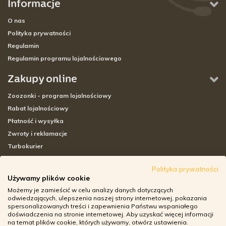
Informacje
O nas
Polityka prywatności
Regulamin
Regulamin programu lojalnościowego
Zakupy online
Zoozonki - program lojalnościowy
Rabat lojalnościowy
Płatność i wysyłka
Zwroty i reklamacje
Turbokurier
Sklepy stacjonarne
Polityka prywatności
Używamy plików cookie
Adresy sklepów stacjonarnych
Możemy je zamieścić w celu analizy danych dotyczących
Godziny otwarcia sklepów
odwiedzających, ulepszenia naszej strony internetowej, pokazania
spersonalizowanych treści i zapewnienia Państwu wspaniałego
Aplikacja zoozone.pl
doświadczenia na stronie internetowej. Aby uzyskać więcej informacji
Zwroty i reklamacje
na temat plików cookie, których używamy, otwórz ustawienia.