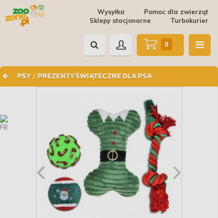
Wysyłka
Pomoc dla zwierząt
Sklepy stacjonarne
Turbokurier
0
/
PSY
PREZENTY ŚWIĄTECZNE DLA PSA