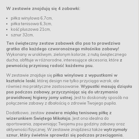
W zestawie znajdują się 4 zabawki:
piłka winylowa 6,7cm,
piłka tenisowa 6,3cm,
kość pluszowa 21cm,
sznur 32cm,
Ten świąteczny zestaw zabawek dla psa to prawdziwa
gratka dla każdego czworonożnego miłośnika zabawy!
Wykonany w urokliwym, zielonym kolorze, z nutą świątecznego
ducha, obfituje w różnorodne, interesujące akcesoria, które
z
pewnością przyniosą radość każdemu psu.
W zestawie znajduje się
piłka winylowa z wypustkami w
kształcie laski
, której design nie tylko przyciąga wzrok, ale
również ma praktyczne zastosowanie.
Wypustki masują dziąsła
psa podczas zabawy, przyczyniając się do utrzymania
prawidłowej higieny jamy ustnej.
Jest to doskonały sposób na
połączenie zabawy z dbałością o zdrowie Twojego pupila.
Dodatkowo, zestaw
zawiera miękką tenisową piłkę z
wizerunkiem Świętego Mikołaja.
Jest ona idealna do
aportowania, zapewniając Twojemu psu godziny zabawy oraz
aktywności fizycznej. W zestawie znajdziesz także
wytrzymały
sznur, który świetnie sprawdzi się podczas przeciągania
,