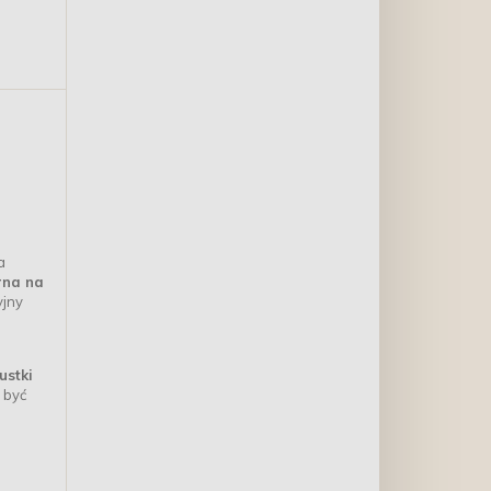
a
na na
yjny
ustki
 być