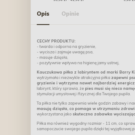
Opis
Opinie
CECHY PRODUKTU:
- twarda i odporna na gryzienie,
- wycisza i zajmuje uwagę psa,
- masuje dziąsła,
- pozytywnie wpływa na higienę jamy ustnej,
Kauczukowa piłka z labiryntem od marki Barry K
wytrzymała i niezwykle atrakcyjna piłka
zapewni psu
gryzienie i wytrzyma nawet najbardziej energic
labirynt, który sprawia, że
pies musi się nieco namę
stymulacji umysłowej i fizycznej dla Twojego pupila.
Ta piłka nie tylko zapewnia wiele godzin zabawy i n
masują dziąsła, co pomaga w utrzymaniu zdrowia
wykorzystana jako
skuteczna zabawka wyciszając
Piłka ma również wygodny rozmiar - 11 cm, co sprawi
samopoczucie swojego pupila dzięki tej wyjątkowej pi