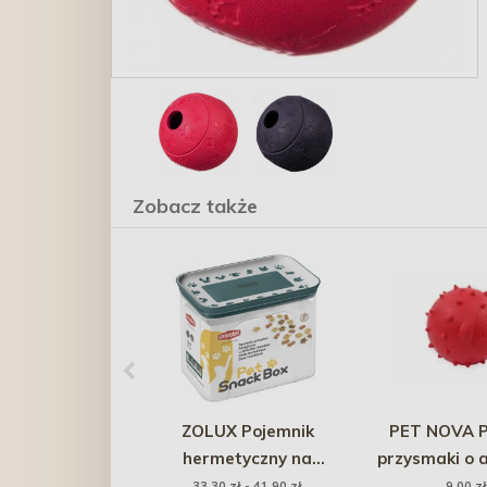
Zobacz także
ZOLUX Pojemnik
PET NOVA P
hermetyczny na
przysmaki o 
przysmaki - zielony
mięty 6,5cm -
33,30 zł - 41,90 zł
9,00 zł