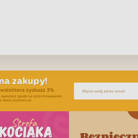
na zakupy!
ewslettera zyskasz 3%
ra wyrażasz zgodę na przechowywanie
z sklep zoozone.pl.