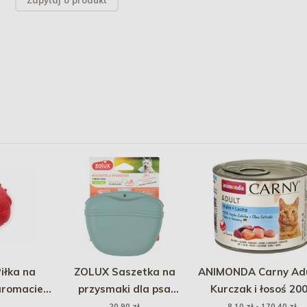
Zapytaj o produkt
iłka na
ZOLUX Saszetka na
ANIMONDA Carny Adu
aromacie
przysmaki dla psa
Kurczak i łosoś 20
 czerwona
silikonowa na magnes
20,90 zł
8,10 zł - 170,40 zł