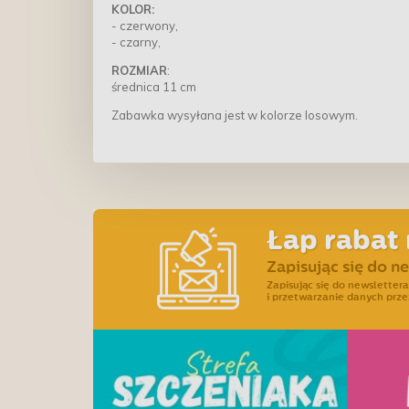
KOLOR:
- czerwony,
- czarny,
ROZMIAR
:
średnica 11 cm
Zabawka wysyłana jest w kolorze losowym.
Łap rabat 
Zapisując się do n
Zapisując się do newslette
i przetwarzanie danych prze