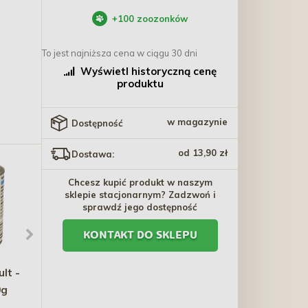
+
100
zoozonków
To jest najniższa cena w ciągu 30 dni
Wyświetl historyczną cenę
produktu
w magazynie
Dostępność
od 13,90 zł
Dostawa:
Chcesz kupić produkt w naszym
sklepie stacjonarnym? Zadzwoń i
sprawdź jego dostępność
KONTAKT DO SKLEPU
lt -
TRIXIE Świnka
TRIXIE Potrójny tunel dla
0g
chrumkająca 21cm
królika / fretki
34,60 zł
61,30 zł