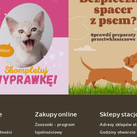
e
Zakupy online
Sklepy stac
Zoozonki - program
Adresy sklepów st
tności
lojalnościowy
Godziny otwarcia