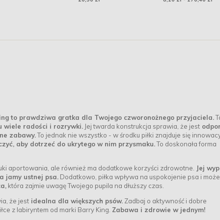
zielona
ing to prawdziwa gratka dla Twojego czworonożnego przyjaciela.
T
 wiele radości i rozrywki.
Jej twarda konstrukcja sprawia, że jest
odpor
zne zabawy.
To jednak nie wszystko - w środku piłki znajduje się innowac
czyć, aby dotrzeć do ukrytego w nim przysmaku.
To doskonała forma
auki aportowania, ale również ma dodatkowe korzyści zdrowotne.
Jej wyp
 jamy ustnej psa.
Dodatkowo, piłka wpływa na uspokojenie psa i może
a,
która zajmie uwagę Twojego pupila na dłuższy czas.
a, że jest
idealna dla większych psów.
Zadbaj o aktywność i dobre
łce z labiryntem od marki Barry King.
Zabawa i zdrowie w jednym!