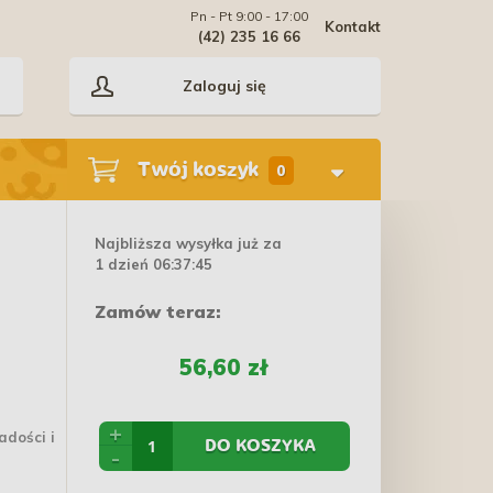
Pn - Pt 9:00 - 17:00
Kontakt
(42) 235 16 66
Zaloguj się
Twój koszyk
0
Najbliższa wysyłka już za
1 dzień 06:37:45
Zamów teraz:
56,60 zł
+
adości i
DO KOSZYKA
-