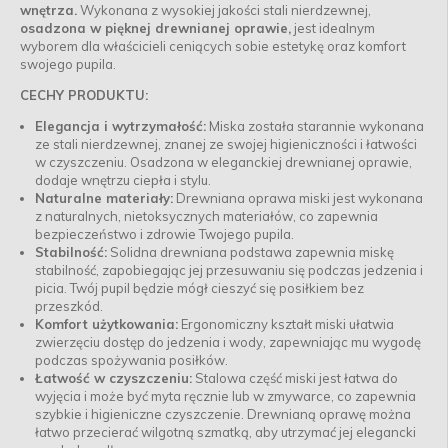
wnętrza.
Wykonana z wysokiej jakości stali nierdzewnej,
osadzona w pięknej drewnianej oprawie,
jest idealnym
wyborem dla właścicieli ceniących sobie estetykę oraz komfort
swojego pupila.
CECHY PRODUKTU:
Elegancja i wytrzymałość:
Miska została starannie wykonana
ze stali nierdzewnej, znanej ze swojej higieniczności i łatwości
w czyszczeniu. Osadzona w eleganckiej drewnianej oprawie,
dodaje wnętrzu ciepła i stylu.
Naturalne materiały:
Drewniana oprawa miski jest wykonana
z naturalnych, nietoksycznych materiałów, co zapewnia
bezpieczeństwo i zdrowie Twojego pupila.
Stabilność:
Solidna drewniana podstawa zapewnia miskę
stabilność, zapobiegając jej przesuwaniu się podczas jedzenia i
picia. Twój pupil będzie mógł cieszyć się posiłkiem bez
przeszkód.
Komfort użytkowania:
Ergonomiczny kształt miski ułatwia
zwierzęciu dostęp do jedzenia i wody, zapewniając mu wygodę
podczas spożywania posiłków.
Łatwość w czyszczeniu:
Stalowa część miski jest łatwa do
wyjęcia i może być myta ręcznie lub w zmywarce, co zapewnia
szybkie i higieniczne czyszczenie. Drewnianą oprawę można
łatwo przecierać wilgotną szmatką, aby utrzymać jej elegancki