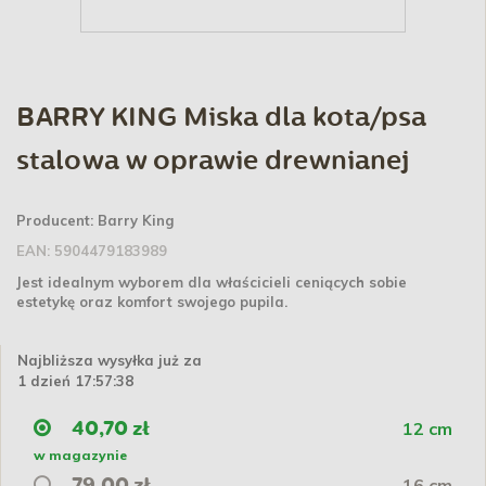
BARRY KING Miska dla kota/psa
stalowa w oprawie drewnianej
Producent:
Barry King
EAN:
5904479183989
Jest idealnym wyborem dla właścicieli ceniących sobie
estetykę oraz komfort swojego pupila.
Najbliższa wysyłka już za
1 dzień 17:57:37
12 cm
40,70 zł
w magazynie
16 cm
79,00 zł