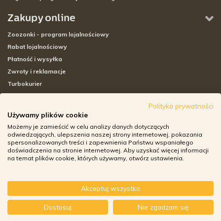
Zakupy online
Zoozonki - program lojalnościowy
Rabat lojalnościowy
Płatność i wysyłka
Zwroty i reklamacje
Turbokurier
Sklepy stacjonarne
Polityka prywatności
Używamy plików cookie
Adresy sklepów stacjonarnych
Możemy je zamieścić w celu analizy danych dotyczących
Godziny otwarcia sklepów
odwiedzających, ulepszenia naszej strony internetowej, pokazania
spersonalizowanych treści i zapewnienia Państwu wspaniałego
Aplikacja zoozone.pl
doświadczenia na stronie internetowej. Aby uzyskać więcej informacji
Zwroty i reklamacje
na temat plików cookie, których używamy, otwórz ustawienia.
Akceptuj wszystko
© ZOOZONE.PL 2018
-
+
Dostosuj
Nie zgadzam się
DO KOSZYKA
DESIGN BY TONIK