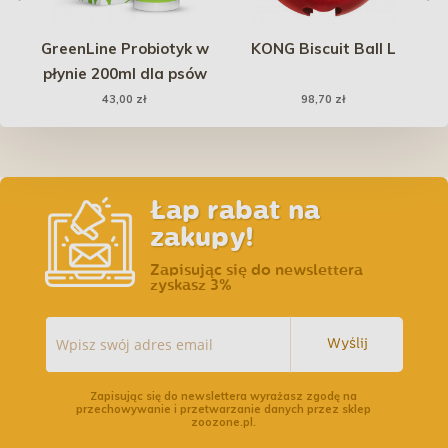
lt
GreenLine Probiotyk w
KONG Biscuit Ball L
płynie 200ml dla psów
43,00 zł
98,70 zł
Łap rabat na
zakupy!
Zapisując się do newslettera
zyskasz 3%
Wyślij
Zapisując się do newslettera wyrażasz zgodę na
przechowywanie i przetwarzanie danych przez sklep
zoozone.pl.