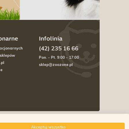
jonarne
Infolinia
(42) 235 16 66
acjonarnych
 sklepów
Pon. - Pt. 9:00 - 17:00
.pl
sklep@zoozone.pl
je
Akceptuj wszystko