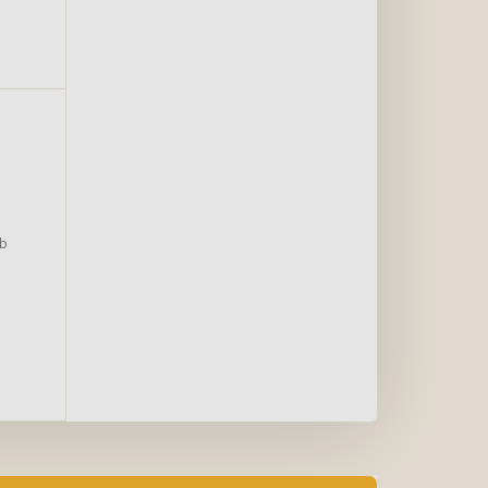
chondroprotektorami
S/M 12cm
ub