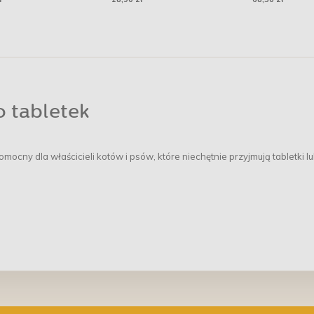
10 cm
dla ptaków
 tabletek
omocny dla właścicieli kotów i psów, które niechętnie przyjmują tabletki l