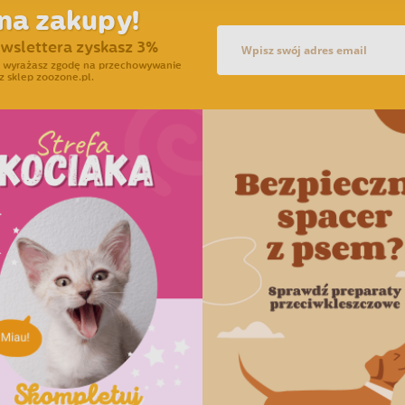
na zakupy!
ewslettera zyskasz 3%
ra wyrażasz zgodę na przechowywanie
z sklep zoozone.pl.