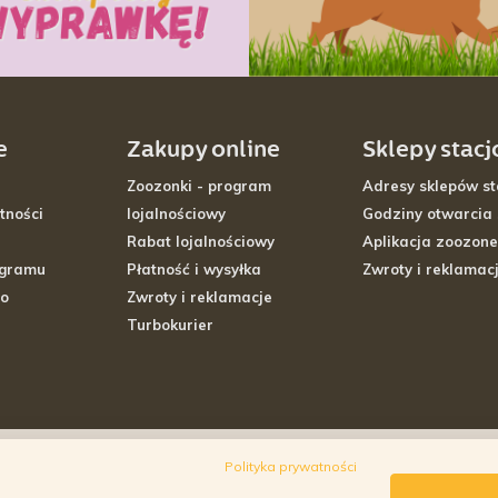
e
Zakupy online
Sklepy stac
Zoozonki - program
Adresy sklepów st
tności
lojalnościowy
Godziny otwarcia
Rabat lojalnościowy
Aplikacja zoozone
ogramu
Płatność i wysyłka
Zwroty i reklamac
go
Zwroty i reklamacje
Turbokurier
Polityka prywatności