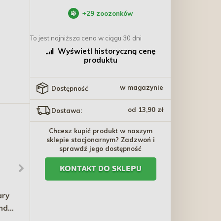
+
29
zoozonków
To jest najniższa cena w ciągu 30 dni
Wyświetl historyczną cenę
produktu
w magazynie
Dostępność
od 13,90 zł
Dostawa:
Chcesz kupić produkt w naszym
sklepie stacjonarnym? Zadzwoń i
sprawdź jego dostępność
KONTAKT DO SKLEPU
ary
TRIXIE Butelka z miską
AZANKI Kość do żucia -
nd
0,55l
Zryw z małżami
tem
nowozelandzkimi, MSM i
27,70 zł
10,90 zł