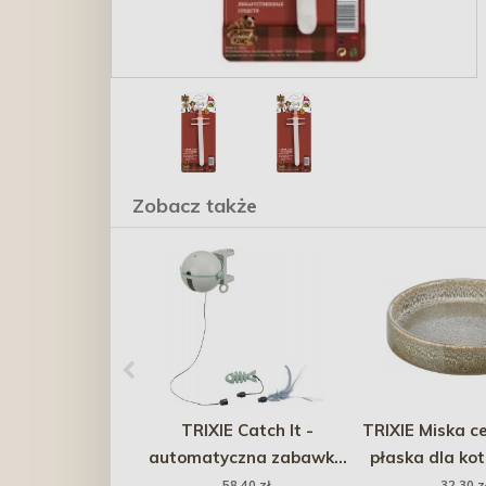
Zobacz także
TRIXIE Catch It -
TRIXIE Miska c
automatyczna zabawka
płaska dla kot
dla kota
15 cm - b
58,40 zł
32,30 z