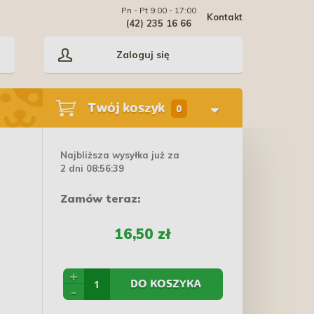
Pn - Pt 9:00 - 17:00
Kontakt
(42) 235 16 66
Zaloguj się
Twój koszyk
0
Najbliższa wysyłka już za
2 dni 08:56:38
Zamów teraz:
16,50 zł
+
DO KOSZYKA
-