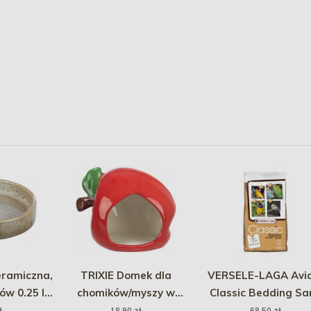
eramiczna,
TRIXIE Domek dla
VERSELE-LAGA Avi
ów 0.25 l/
chomików/myszy w
Classic Bedding Sa
rązowy
kształcie jabłka 13 x 10 x
25kg - piasek z gri
ł
18,90 zł
68,50 zł