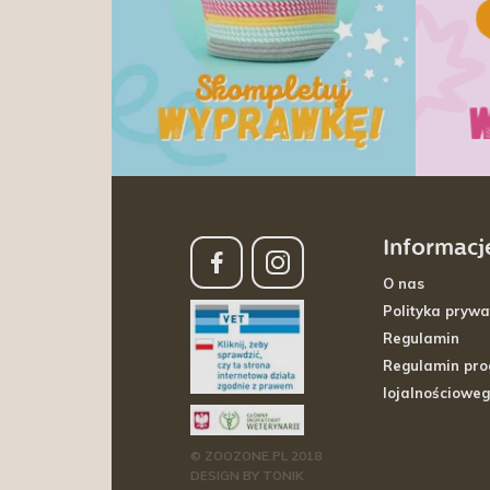
Informacj
O nas
Polityka prywa
Regulamin
Regulamin pr
lojalnościowe
© ZOOZONE.PL 2018
DESIGN BY TONIK