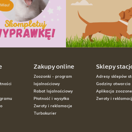
e
Zakupy online
Sklepy stac
Zoozonki - program
Adresy sklepów st
tności
lojalnościowy
Godziny otwarcia
Rabat lojalnościowy
Aplikacja zoozone
ogramu
Płatność i wysyłka
Zwroty i reklamac
go
Zwroty i reklamacje
Turbokurier