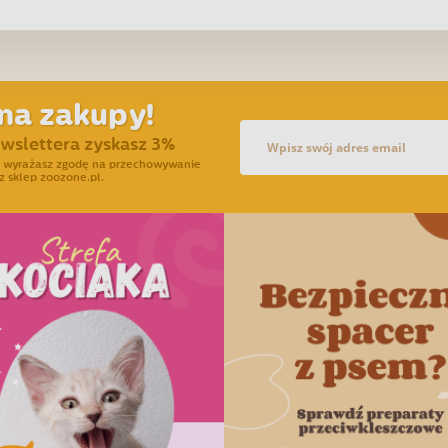
na zakupy!
ewslettera zyskasz 3%
ra wyrażasz zgodę na przechowywanie
z sklep zoozone.pl.