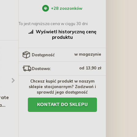
+
28
zoozonków
To jest najniższa cena w ciągu 30 dni
Wyświetl historyczną cenę
produktu
w magazynie
Dostępność
od 13,90 zł
Dostawa:
Chcesz kupić produkt w naszym
sklepie stacjonarnym? Zadzwoń i
sprawdź jego dostępność
rate
TRIXIE Xmas Miska
Kołowrotek metalowy
a
ceramiczna dla psa/kota
beżowy 14cm
KONTAKT DO SKLEPU
biała 0,8l / 16cm
27,50 zł
0,00 zł