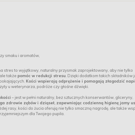
czy smaku i aromatów,
a stres to wyjątkowy, naturalny przysmak zaprojektowany, aby nie tylko
 ale także
pomóc w redukcji stresu
. Dzięki dodatkom takich składników 
spokajających.
Kości wspierają odprężenie i pomagają złagodzić napi
izyty u weterynarza, podróże czy głośne dźwięki.
akości
– jest w pełni naturalny, bez sztucznych konserwantów, gliceryny,
a zdrowie zębów i dziąseł, zapewniając codzienną higienę jamy us
żdej rasy, kości do żucia oferują nie tylko smaczną nagrodę, ale także ws
rzyjemniejszym dla Twojego pupila.