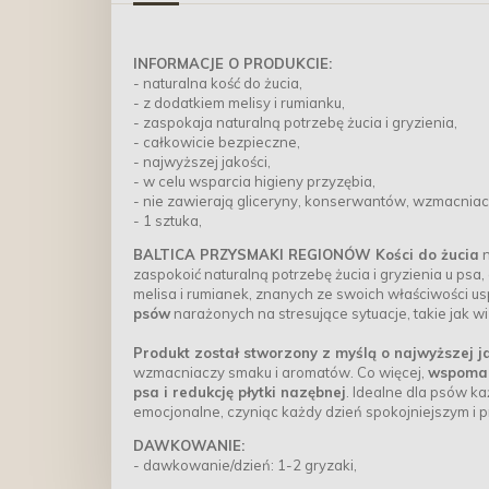
INFORMACJE O PRODUKCIE:
- naturalna kość do żucia,
- z dodatkiem melisy i rumianku,
- zaspokaja naturalną potrzebę żucia i gryzienia,
- całkowicie bezpieczne,
- najwyższej jakości,
- w celu wsparcia higieny przyzębia,
- nie zawierają gliceryny, konserwantów, wzmacnia
- 1 sztuka,
BALTICA PRZYSMAKI REGIONÓW Kości do żucia
n
zaspokoić naturalną potrzebę żucia i gryzienia u psa,
melisa i rumianek, znanych ze swoich właściwości u
psów
narażonych na stresujące sytuacje, takie jak w
Produkt został stworzony z myślą o najwyższej j
wzmacniaczy smaku i aromatów. Co więcej,
wspomag
psa i redukcję płytki nazębnej
. Idealne dla psów ka
emocjonalne, czyniąc każdy dzień spokojniejszym i p
DAWKOWANIE:
- dawkowanie/dzień: 1-2 gryzaki,