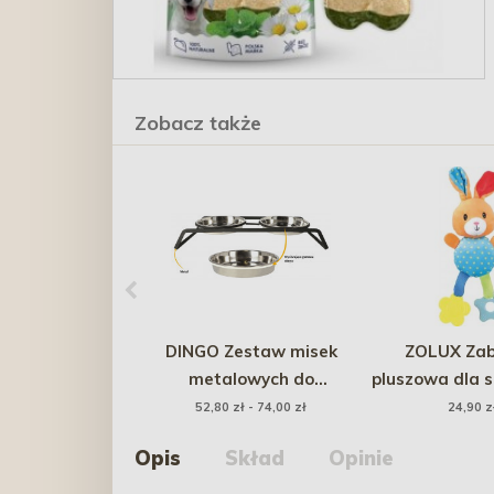
Zobacz także
DINGO Zestaw misek
ZOLUX Za
metalowych do
pluszowa dla 
karmienia dla kota
Rio królik 29cm 
52,80 zł - 74,00 zł
24,90 z
Opis
Skład
Opinie