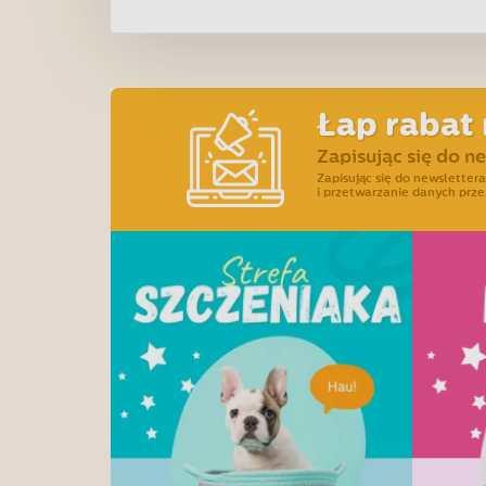
Łap rabat 
Zapisując się do n
Zapisując się do newslette
i przetwarzanie danych prze