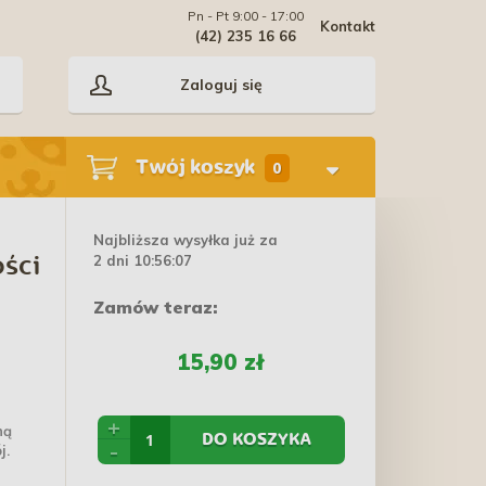
Pn - Pt 9:00 - 17:00
Kontakt
(42) 235 16 66
Zaloguj się
Twój koszyk
0
Najbliższa wysyłka już za
2 dni 10:56:06
ści
Zamów teraz:
15,90 zł
+
ną
DO KOSZYKA
-
j.