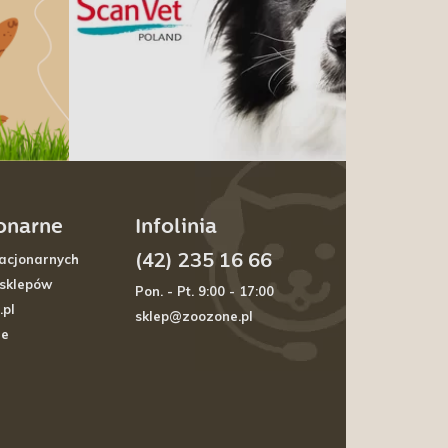
jonarne
Infolinia
(42) 235 16 66
acjonarnych
 sklepów
Pon. - Pt. 9:00 - 17:00
.pl
sklep@zoozone.pl
je