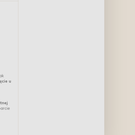
jak
ęcie u
tnej
parcie