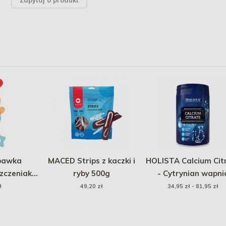
Zapytaj o produkt
bawka
MACED Strips z kaczki i
HOLISTA Calcium Cit
szczeniaka
ryby 500g
- Cytrynian wapni
- niebieski
(proszek)
ł
49,20 zł
34,95 zł - 81,95 zł