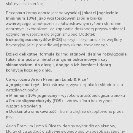
skórnymi lub sierścią.
Receptura karmy oparta jest na
wysokiej jakości jagnięcinie
(minimum 10%) jako wartościowym źródle białka
zwierzęcego
, w połączeniu z łatwostrawnym ryżem i starannie
dobranymi składnikami, co zapewnia doskonałą przyswajalność i
optymalne wsparcie dla organizmu psa. Dodatek
fruktooligosacharydów (FOS)
sprzyja utrzymaniu zdrowej flory
bakteryjnej jelit i prawidłowej pracy układu trawiennego.
Dzięki delikatnej formule karma stanowi idealne rozwiązanie
także dla psów z nietolerancjami pokarmowymi czy
skłonnościami do alergii, dbając o ich komfort i dobrą
kondycję każdego dnia.
Co wyróżnia Arion Premium Lamb & Rice?
●
Jagnięcina i ryż
– lekkostrawne, wysokiej jakości składniki dla
wrażliwych psów
●
Minimum 10% jagnięciny
– wysoka wartość biologiczna białka
●
Fruktooligosacharydy (FOS)
– zdrowa flora bakteryjna i
wsparcie trawienia
●
Doskonała smakowitość
– karma chętnie akceptowana przez
psy
Arion Premium Lamb & Rice to idealny wybór dla opiekunów,
którzy chcą zadbać o zdrowie swojego psa w sposób szczególny