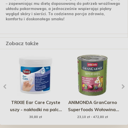
–
zapewniając mu dietę dopasowaną do potrzeb wrażliwego
układu pokarmowego, a jednocześnie wspierając piękny
wygląd skóry i sierści. To codzienna porcja zdrowia,
komfortu i doskonałego smaku!
Zobacz także
er
TRIXIE Ear Care Czyste
ANIMONDA GranCarno
uszy - nakładki na palce
Superfoods Wołowina,
50 szt.
burak, jeżyny, mniszek
30,80 zł
23,10 zł - 472,80 zł
lekarski 800g