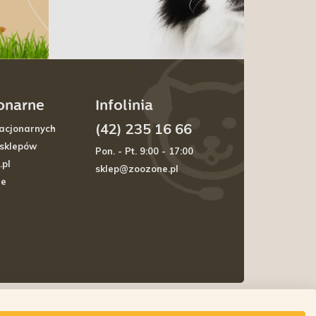
jonarne
Infolinia
(42) 235 16 66
acjonarnych
 sklepów
Pon. - Pt. 9:00 - 17:00
.pl
sklep@zoozone.pl
je