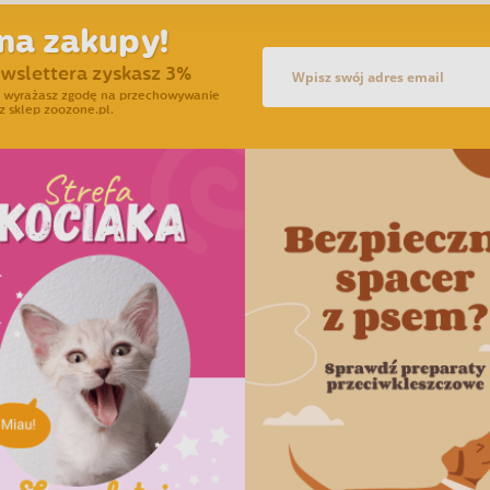
na zakupy!
ewslettera zyskasz 3%
ra wyrażasz zgodę na przechowywanie
z sklep zoozone.pl.