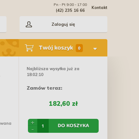
Pn - Pt 9:00 - 17:00
Kontakt
(42) 235 16 66
Zaloguj się
Twój koszyk
0
Najbliższa wysyłka już za
18:02:09
e
Zamów teraz:
182,60 zł
+
cowana
DO KOSZYKA
-