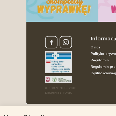
Informacj
O nas
Polityka prywa
Regulamin
Regulamin pr
lojalnościowe
© ZOOZONE.PL 2018
DESIGN BY TONIK