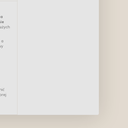
na
sie
dużych
 a
wy
nić
brej