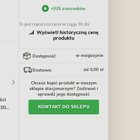
+
325
zoozonków
To jest najniższa cena w ciągu 30 dni
Wyświetl historyczną cenę
produktu
w magazynie
Dostępność
od 0,00 zł
Dostawa:
Chcesz kupić produkt w naszym
sklepie stacjonarnym? Zadzwoń i
sprawdź jego dostępność
ści
WIEJSKA ZAGRODA PIES
VITAPOL Smakers dla
 30
Przysmak
kanarka - owocowy 2 szt.
KONTAKT DO SKLEPU
Monoproteinowy Soft
18,30 zł
10,60 zł
Snacks Królik 115g