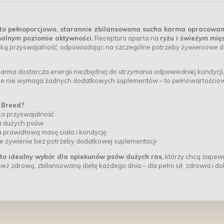
to pełnoporcjowa, starannie zbilansowana sucha karma opracowa
malnym poziomie aktywności.
Receptura oparta na
ryżu i świeżym mię
ką przyswajalność, odpowiadając na szczególne potrzeby żywieniowe 
 karma dostarcza energii niezbędnej do utrzymania odpowiedniej kondycji,
 że nie wymaga żadnych dodatkowych suplementów – to pełnowartościo
 Breed?
a przyswajalność
la dużych psów
 prawidłową masę ciała i kondycję
 żywienie bez potrzeby dodatkowej suplementacji
to idealny wybór dla opiekunów psów dużych ras,
którzy chcą zapew
eż zdrową, zbilansowaną dietę każdego dnia – dla pełni sił, zdrowia i do