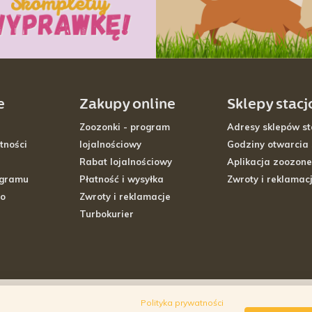
e
Zakupy online
Sklepy stac
Zoozonki - program
Adresy sklepów st
tności
lojalnościowy
Godziny otwarcia
Rabat lojalnościowy
Aplikacja zoozone
ogramu
Płatność i wysyłka
Zwroty i reklamac
go
Zwroty i reklamacje
Turbokurier
Polityka prywatności