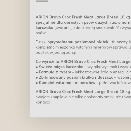
ARION Bravo Croc Fresh Meat Large Breed 18 kg
specjalnie dla dorosłych psów dużych ras, o nor
kurczaka
gwarantuje doskonałą smakowitość i wyso
psów.
Dzięki
optymalnemu poziomowi białek i tłuszczy
,
kompletna mieszanka witamin i minerałów sprawia,
posiłek w jednej porcji.
Co wyróżnia ARION Bravo Croc Fresh Meat Large
●
Świeże mięso kurczaka
– wyjątkowy smak i wysok
●
Formuła z ryżem
– lekkostrawne źródło energii d
●
Zbilansowany poziom białka i tłuszczu
– wspiera
●
Komplet witamin i minerałów
– pełnowartościowe
ARION Bravo Croc Fresh Meat Large Breed 18 kg 
swojemu pupilowi nie tylko doskonały smak, ale równi
kondycji!