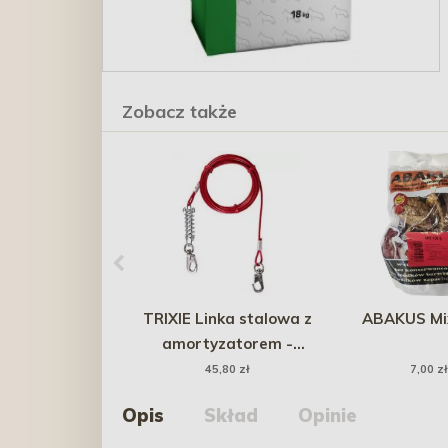
Zobacz także
TRIXIE Linka stalowa z
ABAKUS Mi
amortyzatorem -
długość 5m
45,80 zł
7,00 zł
Opis
Skład
Opinie