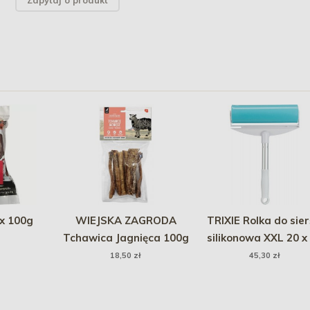
Zapytaj o produkt
x 100g
WIEJSKA ZAGRODA
TRIXIE Rolka do sier
Tchawica Jagnięca 100g
silikonowa XXL 20 x
cm
18,50 zł
45,30 zł