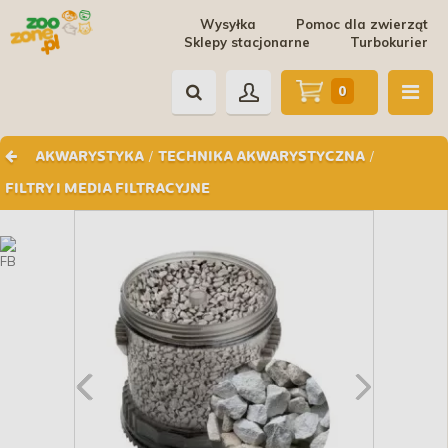
Wysyłka
Pomoc dla zwierząt
Sklepy stacjonarne
Turbokurier
0
/
/
AKWARYSTYKA
TECHNIKA AKWARYSTYCZNA
FILTRY I MEDIA FILTRACYJNE