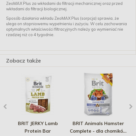
ZeoMAX Plus za wkładami do filtracji mechanicznej oraz przed
wkładami do filtracji biologicznej.
Sposób działania wkładu ZeoMAX Plus (sorpcja) sprawia, że
ulega on stopniowemu wypełnieniu i zużyciu. W celu zachowania
optymalnych właściwości filtracyjnych należy go wymieniać nie
rzadziej niż co 4 tygodnie.
Zobacz także
m x
BRIT JERKY Lamb
BRIT Animals Hamster
R
Protein Bar
Complete - dla chomików
S