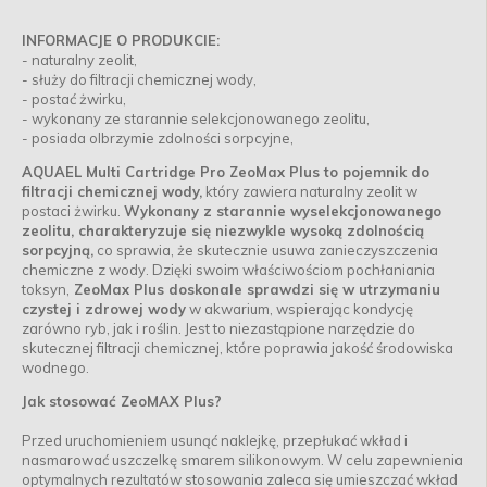
INFORMACJE O PRODUKCIE:
- naturalny zeolit,
- służy do filtracji chemicznej wody,
- postać żwirku,
- wykonany ze starannie selekcjonowanego zeolitu,
- posiada olbrzymie zdolności sorpcyjne,
AQUAEL Multi Cartridge Pro ZeoMax Plus to pojemnik do
filtracji chemicznej wody,
który zawiera naturalny zeolit w
postaci żwirku.
Wykonany z starannie wyselekcjonowanego
zeolitu, charakteryzuje się niezwykle wysoką zdolnością
sorpcyjną,
co sprawia, że skutecznie usuwa zanieczyszczenia
chemiczne z wody. Dzięki swoim właściwościom pochłaniania
toksyn,
ZeoMax Plus doskonale sprawdzi się w utrzymaniu
czystej i zdrowej wody
w akwarium, wspierając kondycję
zarówno ryb, jak i roślin. Jest to niezastąpione narzędzie do
skutecznej filtracji chemicznej, które poprawia jakość środowiska
wodnego.
Jak stosować ZeoMAX Plus?
Przed uruchomieniem usunąć naklejkę, przepłukać wkład i
nasmarować uszczelkę smarem silikonowym. W celu zapewnienia
optymalnych rezultatów stosowania zaleca się umieszczać wkład