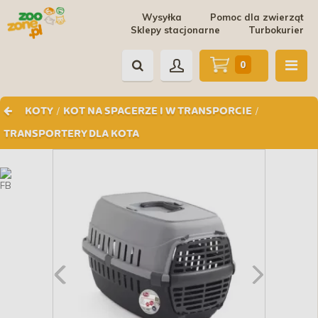
Wysyłka
Pomoc dla zwierząt
Sklepy stacjonarne
Turbokurier
0
/
/
KOTY
KOT NA SPACERZE I W TRANSPORCIE
TRANSPORTERY DLA KOTA