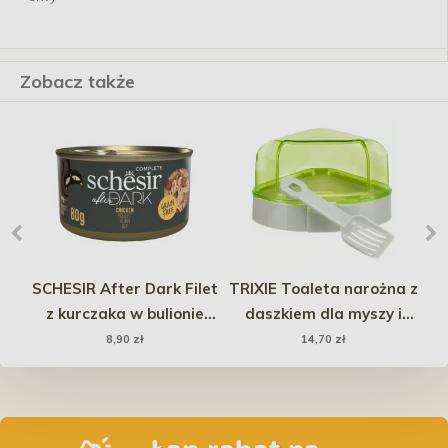
Zobacz także
e
SCHESIR After Dark Filet
TRIXIE Toaleta narożna z
RO
z kurczaka w bulionie
daszkiem dla myszy i
80g (puszka)
chomika (łopatka w
8,90 zł
14,70 zł
zestawie)
d