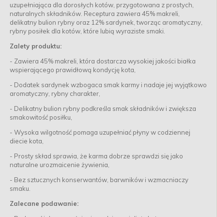
uzupełniająca dla dorosłych kotów, przygotowana z prostych,
naturalnych składników. Receptura zawiera 45% makreli,
delikatny bulion rybny oraz 12% sardynek, tworząc aromatyczny,
rybny posiłek dla kotów, które lubią wyraziste smaki.
Zalety produktu:
-
Zawiera 45% makreli, która dostarcza wysokiej jakości białka
wspierającego prawidłową kondycję kota,
-
Dodatek sardynek wzbogaca smak karmy i nadaje jej wyjątkowo
aromatyczny, rybny charakter,
-
Delikatny bulion rybny podkreśla smak składników i zwiększa
smakowitość posiłku,
-
Wysoka wilgotność pomaga uzupełniać płyny w codziennej
diecie kota,
-
Prosty skład sprawia, że karma dobrze sprawdzi się jako
naturalne urozmaicenie żywienia,
-
Bez sztucznych konserwantów, barwników i wzmacniaczy
smaku.
Zalecane podawanie: