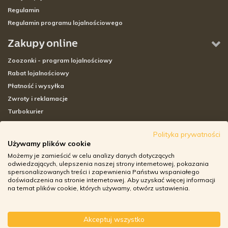
Regulamin
Regulamin programu lojalnościowego
Zakupy online
Zoozonki - program lojalnościowy
Rabat lojalnościowy
Płatność i wysyłka
Zwroty i reklamacje
Turbokurier
Sklepy stacjonarne
Polityka prywatności
Używamy plików cookie
Adresy sklepów stacjonarnych
Możemy je zamieścić w celu analizy danych dotyczących
Godziny otwarcia sklepów
odwiedzających, ulepszenia naszej strony internetowej, pokazania
spersonalizowanych treści i zapewnienia Państwu wspaniałego
Aplikacja zoozone.pl
doświadczenia na stronie internetowej. Aby uzyskać więcej informacji
Zwroty i reklamacje
na temat plików cookie, których używamy, otwórz ustawienia.
Akceptuj wszystko