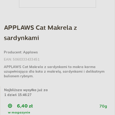
APPLAWS Cat Makrela z
sardynkami
Producent:
Applaws
EAN:
5060333433451
APPLAWS Cat Makrela z sardynkami to mokra karma
uzupełniająca dla kota z makrelą, sardynkami i delikatnym
bulionem rybnym.
Najbliższa wysyłka już za
1 dzień 15:46:27
70g
6,40 zł
w magazynie