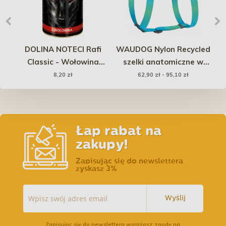
DOLINA NOTECI Rafi
WAUDOG Nylon Recycled
NA
Classic - Wołowina
szelki anatomiczne w
1240g
kształcie litery H z QR-
8,20 zł
62,90 zł - 95,10 zł
paszportem gradient
niebieski
Łap rabat na
zakupy!
Zapisując się do newslettera
zyskasz 3%
Wyślij
Zapisując się do newslettera wyrażasz zgodę na