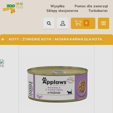
Wysyłka
Pomoc dla zwierząt
Sklepy stacjonarne
Turbokurier
0
/
/
KOTY
ŻYWIENIE KOTA
MOKRA KARMA DLA KOTA