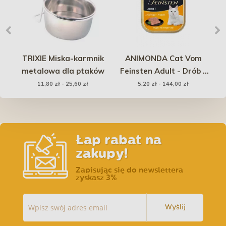
-
TRIXIE Miska-karmnik
ANIMONDA Cat Vom
metalowa dla ptaków
Feinsten Adult - Drób z
makaronem
11,80 zł - 25,60 zł
5,20 zł - 144,00 zł
Łap rabat na
zakupy!
Zapisując się do newslettera
zyskasz 3%
Wyślij