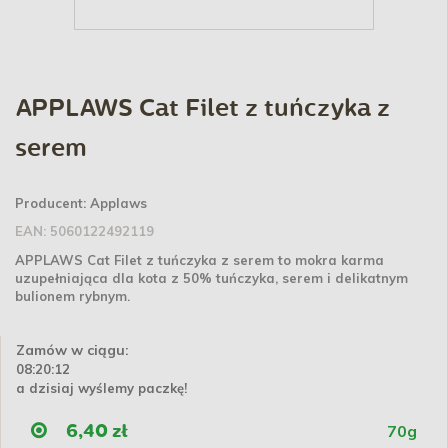
APPLAWS Cat Filet z tuńczyka z
serem
Producent:
Applaws
EAN:
5060122492119
APPLAWS Cat Filet z tuńczyka z serem to mokra karma
uzupełniająca dla kota z 50% tuńczyka, serem i delikatnym
bulionem rybnym.
Zamów w ciągu:
08:20:12
a dzisiaj wyślemy paczkę!
70g
6,40 zł