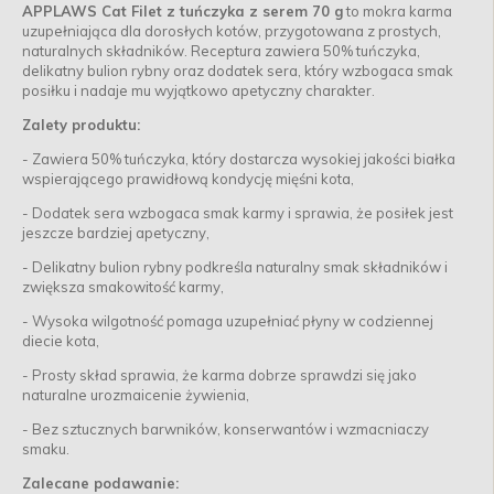
APPLAWS Cat Filet z tuńczyka z serem 70 g
to mokra karma
uzupełniająca dla dorosłych kotów, przygotowana z prostych,
naturalnych składników. Receptura zawiera 50% tuńczyka,
delikatny bulion rybny oraz dodatek sera, który wzbogaca smak
posiłku i nadaje mu wyjątkowo apetyczny charakter.
Zalety produktu:
-
Zawiera 50% tuńczyka, który dostarcza wysokiej jakości białka
wspierającego prawidłową kondycję mięśni kota,
-
Dodatek sera wzbogaca smak karmy i sprawia, że posiłek jest
jeszcze bardziej apetyczny,
-
Delikatny bulion rybny podkreśla naturalny smak składników i
zwiększa smakowitość karmy,
-
Wysoka wilgotność pomaga uzupełniać płyny w codziennej
diecie kota,
-
Prosty skład sprawia, że karma dobrze sprawdzi się jako
naturalne urozmaicenie żywienia,
-
Bez sztucznych barwników, konserwantów i wzmacniaczy
smaku.
Zalecane podawanie: