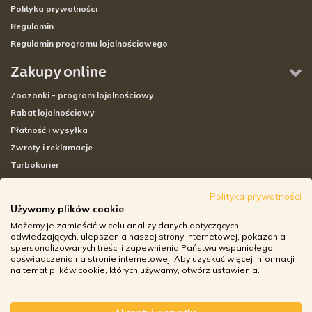
Polityka prywatności
Regulamin
Regulamin programu lojalnościowego
Zakupy online
Zoozonki - program lojalnościowy
Rabat lojalnościowy
Płatność i wysyłka
Zwroty i reklamacje
Turbokurier
Sklepy stacjonarne
Polityka prywatności
Używamy plików cookie
Adresy sklepów stacjonarnych
Możemy je zamieścić w celu analizy danych dotyczących
Godziny otwarcia sklepów
odwiedzających, ulepszenia naszej strony internetowej, pokazania
spersonalizowanych treści i zapewnienia Państwu wspaniałego
Aplikacja zoozone.pl
doświadczenia na stronie internetowej. Aby uzyskać więcej informacji
Zwroty i reklamacje
na temat plików cookie, których używamy, otwórz ustawienia.