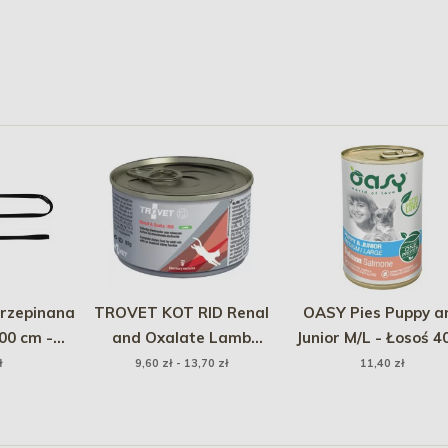
rzepinana
TROVET KOT RID Renal
OASY Pies Puppy a
400 cm -
and Oxalate Lamb
Junior M/L - Łosoś 4
y
(puszka)
(puszka)
ł
9,60 zł - 13,70 zł
11,40 zł