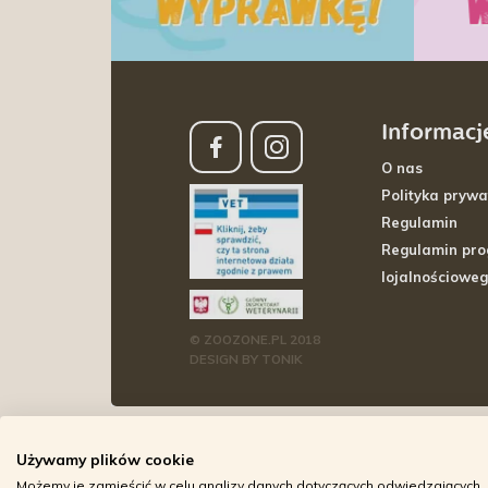
Informacj
O nas
Polityka prywa
Regulamin
Regulamin pr
lojalnościowe
© ZOOZONE.PL 2018
DESIGN BY TONIK
Używamy plików cookie
Możemy je zamieścić w celu analizy danych dotyczących odwiedzających, 