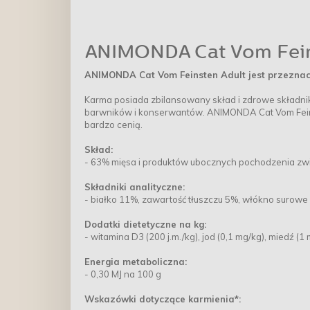
ANIMONDA Cat Vom Feinst
ANIMONDA Cat Vom Feinsten Adult jest przeznacz
Karma posiada zbilansowany skład i zdrowe składnik
barwników i konserwantów. ANIMONDA Cat Vom Feins
bardzo cenią.
Skład:
- 63% mięsa i produktów ubocznych pochodzenia zwie
Składniki analityczne:
- białko 11%, zawartość tłuszczu 5%, włókno surowe 
Dodatki dietetyczne na kg:
- witamina D3 (200 j.m./kg), jod (0,1 mg/kg), miedź (1
Energia metaboliczna:
- 0,30 MJ na 100 g
Wskazówki dotyczące karmienia*: