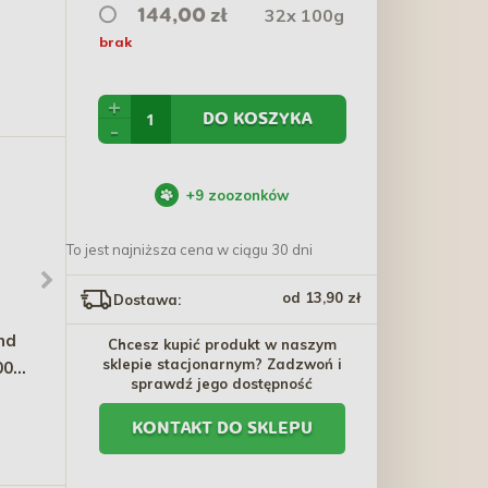
32x 100g
144,00 zł
brak
+
DO KOSZYKA
-
+
9
zoozonków
To jest najniższa cena w ciągu 30 dni
od 13,90 zł
Dostawa:
nd
SENS-I-LAVI Szampon -
AMIPLAY Aspen
Chcesz kupić produkt w naszym
sklepie stacjonarnym? Zadzwoń i
00g
gęsty podszerstek 250ml
Poduszka prostokątna -
sprawdź jego dostępność
Brązowy
31,60 zł
68,19 zł - 131,09 zł
KONTAKT DO SKLEPU