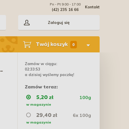
Pn - Pt 9:00 - 17:00
Kontakt
(42) 235 16 66
Zaloguj się
Twój koszyk
0
Zamów w ciągu:
02:33:53
-
a dzisiaj wyślemy paczkę!
Zamów teraz:
100g
5,20 zł
w magazynie
6x 100g
29,40 zł
w magazynie