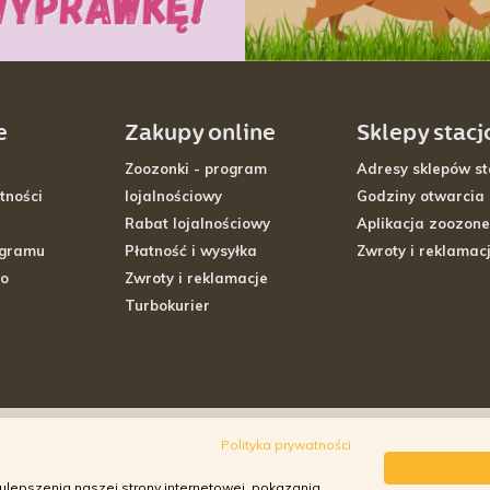
e
Zakupy online
Sklepy stac
Zoozonki - program
Adresy sklepów st
tności
lojalnościowy
Godziny otwarcia
Rabat lojalnościowy
Aplikacja zoozone
ogramu
Płatność i wysyłka
Zwroty i reklamac
go
Zwroty i reklamacje
Turbokurier
Polityka prywatności
ulepszenia naszej strony internetowej, pokazania