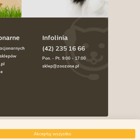
jonarne
Infolinia
(42) 235 16 66
acjonarnych
 sklepów
Pon. - Pt. 9:00 - 17:00
.pl
sklep@zoozone.pl
je
Akceptuj wszystko