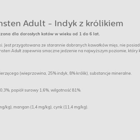
en Adult - Indyk z królikiem
ona dla dorosłych kotów w wieku od 1 do 6 lat.
i. Jest przygotowana ze starannie dobranych kawałków mięs, nie posia
ten Adult zapewnia smaczne jedzenie na najwyższym poziomie, który 
rzęcego (wieprzowina, 25% indyk, 8% królik), substancje mineralne.
0,3%, popiół surowy 1,6%, wilgotność 81%.
 mg/kg), mangan (1,4 mg/kg), cynk (11,4 mg/kg).