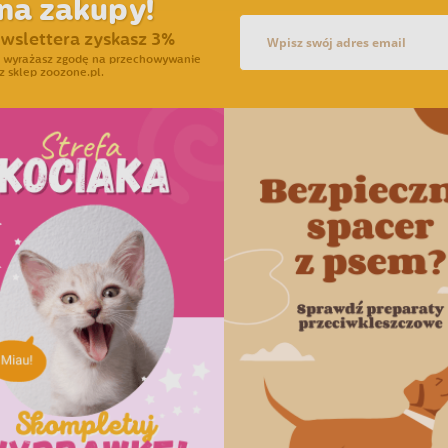
na zakupy!
ewslettera zyskasz 3%
ra wyrażasz zgodę na przechowywanie
z sklep zoozone.pl.