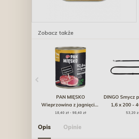
Zobacz także
PAN MIĘSKO
DINGO Smycz p
Wieprzowina z jagnięciną
1,6 x 200 - 
800g
czarn
18,40 zł - 98,40 zł
53,20 z
Opis
Opinie