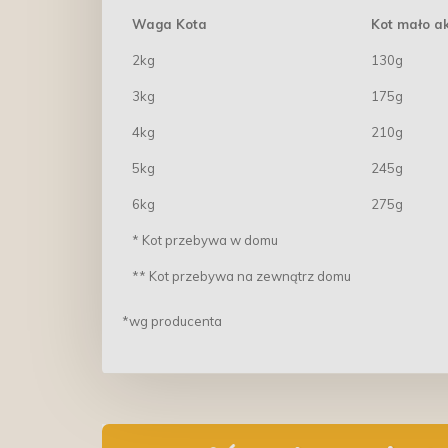
Waga Kota
Kot mało a
2kg
130g
3kg
175g
4kg
210g
5kg
245g
6kg
275g
* Kot przebywa w domu
** Kot przebywa na zewnątrz domu
*wg producenta