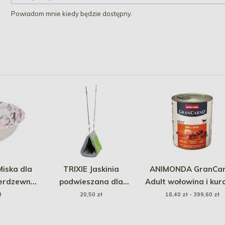
Powiadom mnie kiedy będzie dostępny.
iska dla
TRIXIE Jaskinia
ANIMONDA GranCa
ierdzewnej
podwieszana dla
Adult wołowina i kur
TENS 350
chomika
800g
ł
20,50 zł
18,40 zł - 399,60 zł