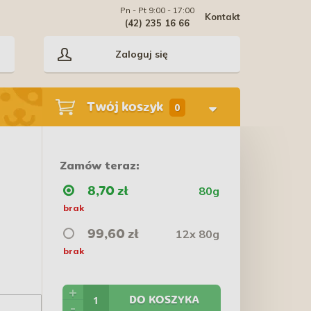
Pn - Pt 9:00 - 17:00
Kontakt
(42) 235 16 66
Zaloguj się
Twój koszyk
0
Zamów teraz:
80g
8,70 zł
brak
12x 80g
99,60 zł
brak
+
DO KOSZYKA
-