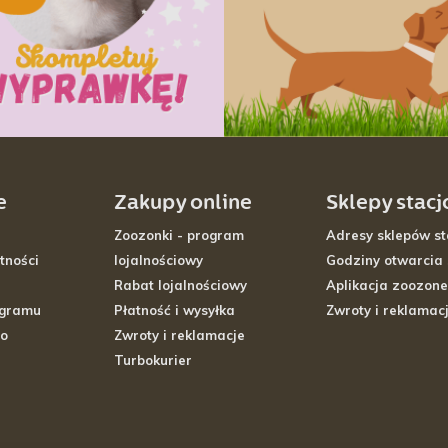
e
Zakupy online
Sklepy stac
Zoozonki - program
Adresy sklepów st
tności
lojalnościowy
Godziny otwarcia
Rabat lojalnościowy
Aplikacja zoozone
ogramu
Płatność i wysyłka
Zwroty i reklamac
go
Zwroty i reklamacje
Turbokurier