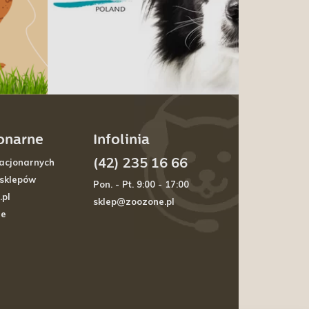
jonarne
Infolinia
(42) 235 16 66
acjonarnych
 sklepów
Pon. - Pt. 9:00 - 17:00
.pl
sklep@zoozone.pl
je