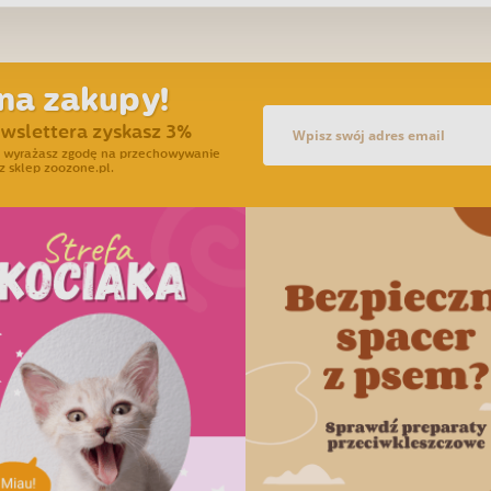
na zakupy!
ewslettera zyskasz 3%
ra wyrażasz zgodę na przechowywanie
z sklep zoozone.pl.