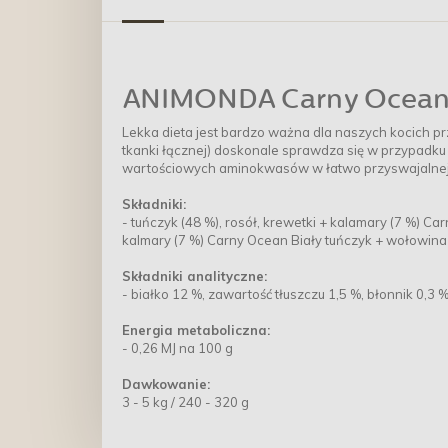
ANIMONDA Carny Ocean 
Lekka dieta jest bardzo ważna dla naszych kocich przy
tkanki łącznej) doskonale sprawdza się w przypadku
wartościowych aminokwasów w łatwo przyswajalnej 
Składniki:
- tuńczyk (48 %), rosół, krewetki + kalamary (7 %) Ca
kalmary (7 %) Carny Ocean Biały tuńczyk + wołowina 
Składniki analityczne:
- białko 12 %, zawartość tłuszczu 1,5 %, błonnik 0,3
Energia metaboliczna:
- 0,26 MJ na 100 g
Dawkowanie:
3 - 5 kg / 240 - 320 g