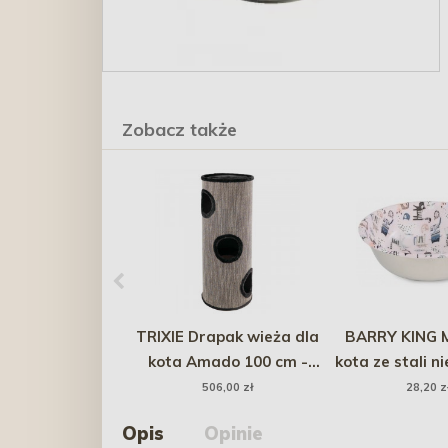
Zobacz także
TRIXIE Drapak wieża dla
BARRY KING M
kota Amado 100 cm -
kota ze stali n
czarny
COLORFUL KIT
506,00 zł
28,20 z
ml
Opis
Opinie