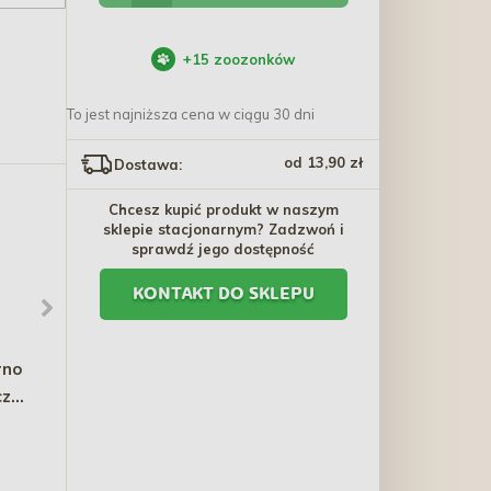
+
15
zoozonków
To jest najniższa cena w ciągu 30 dni
od 13,90 zł
Dostawa:
Chcesz kupić produkt w naszym
sklepie stacjonarnym? Zadzwoń i
sprawdź jego dostępność
KONTAKT DO SKLEPU
rno
CANAGAN Dog Senior
PIPER Animals Sterilised
czak
Feast 400g (puszka)
- dla kota z królikiem
(saszetka)
15,80 zł
5,00 zł - 40,50 zł