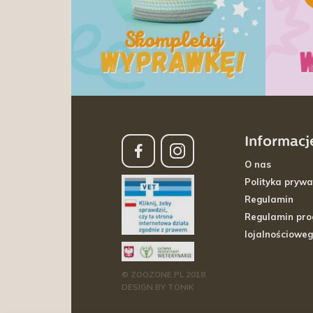
Informacj
O nas
Polityka prywa
Regulamin
Regulamin pr
lojalnościowe
© ZOOZONE.PL 2018
DESIGN BY TONIK