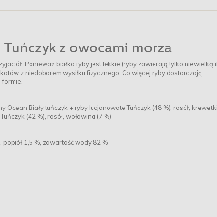
Tuńczyk z owocami morza
jaciół. Ponieważ białko ryby jest lekkie (ryby zawierają tylko niewielką i
 kotów z niedoborem wysiłku fizycznego. Co więcej ryby dostarczają
formie.
rny Ocean Biały tuńczyk + ryby lucjanowate Tuńczyk (48 %), rosół, krewetki
Tuńczyk (42 %), rosół, wołowina (7 %)
 %, popiół 1,5 %, zawartość wody 82 %