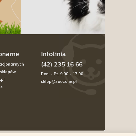
jonarne
Infolinia
(42) 235 16 66
acjonarnych
 sklepów
Pon. - Pt. 9:00 - 17:00
.pl
sklep@zoozone.pl
je