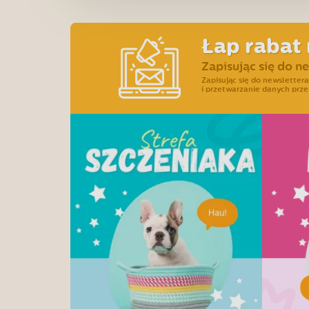
Łap rabat 
Zapisując się do n
Zapisując się do newslette
i przetwarzanie danych prze