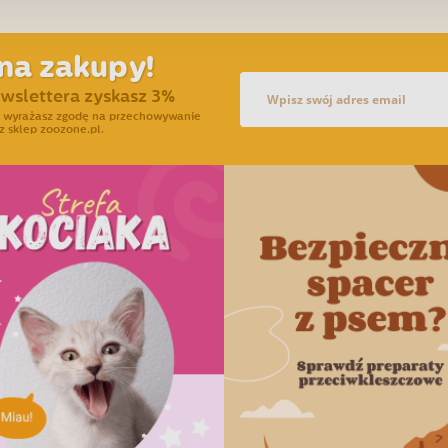
na zakupy!
ewslettera zyskasz 3%
ra wyrażasz zgodę na przechowywanie
z sklep zoozone.pl.