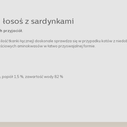
łosoś z sardynkami
 przyjaciół.
lką ilość tkanki łącznej) doskonale sprawdza się w przypadku kotów z nied
tościowych aminokwasów w łatwo przyswajalnej formie.
 %, popiół 1,5 %, zawartość wody 82 %