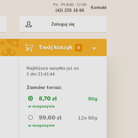
Pn - Pt 9:00 - 17:00
Kontakt
(42) 235 16 66
Zaloguj się
Twój koszyk
0
Najbliższa wysyłka już za
2 dni 21:41:43
Zamów teraz:
80g
8,70 zł
w magazynie
12x 80g
99,60 zł
w magazynie