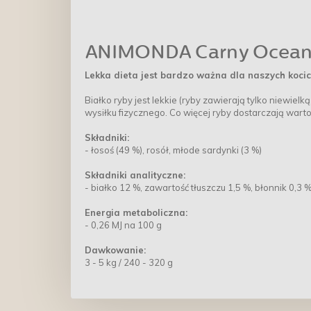
ANIMONDA Carny Ocean 
Lekka dieta jest bardzo ważna dla naszych kocich
Białko ryby jest lekkie (ryby zawierają tylko niewie
wysiłku fizycznego. Co więcej ryby dostarczają war
Składniki:
- łosoś (49 %), rosół, młode sardynki (3 %)
Składniki analityczne:
- białko 12 %, zawartość tłuszczu 1,5 %, błonnik 0,3
Energia metaboliczna:
- 0,26 MJ na 100 g
Dawkowanie:
3 - 5 kg / 240 - 320 g