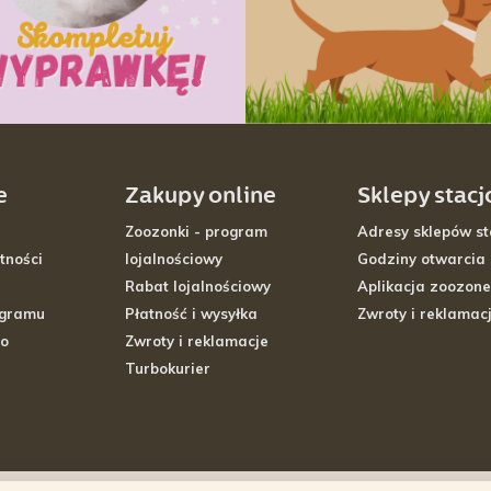
e
Zakupy online
Sklepy stac
Zoozonki - program
Adresy sklepów st
tności
lojalnościowy
Godziny otwarcia
Rabat lojalnościowy
Aplikacja zoozone
ogramu
Płatność i wysyłka
Zwroty i reklamac
go
Zwroty i reklamacje
Turbokurier