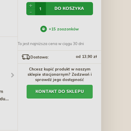
+
DO KOSZYKA
-
+
15
zoozonków
To jest najniższa cena w ciągu 30 dni
od 13,90 zł
Dostawa:
Chcesz kupić produkt w naszym
sklepie stacjonarnym? Zadzwoń i
sprawdź jego dostępność
om
TRIXIE Legowisko - Kosz
TRIXIE Piłka sportowa
KONTAKT DO SKLEPU
dult
wiklinowy z dwoma
pomarańczowa
miejscami do leżenia -
227,80 zł
7,70 zł - 8,30 zł
Szary