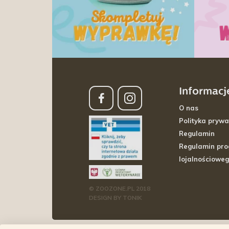
Informacj
O nas
Polityka prywa
Regulamin
Regulamin pr
lojalnościowe
© ZOOZONE.PL 2018
DESIGN BY TONIK