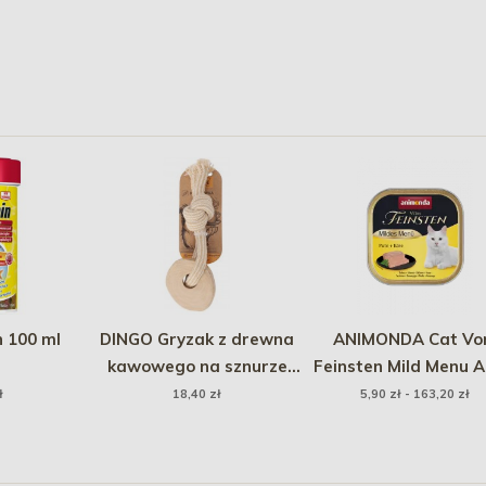
 100 ml
DINGO Gryzak z drewna
ANIMONDA Cat V
kawowego na sznurze
Feinsten Mild Menu A
RING 15 cm
- indyk ser
ł
18,40 zł
5,90 zł - 163,20 zł